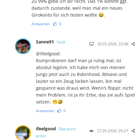
Zu 99% gebe ich dir recht. Das 1% kommt ggf.
dadurch zustande, weil man mal ein neues
Girokonto für sich testen wollte 😂.
Antworten
0
Sanne91
Studi
26.05.2026, 22:48
@ifeelgood:
Rumprobieren darf man ja ruhig mal, ist
absolut legitim. Ich habe mich von meinen
Jungs jetzt auch zu Robinhood, Bitvavo und
lauter so ein Zeug locken lassen, bin mal
gespannt was draus wird. Wenn’s floppt: nicht
mein Problem, ist ja ihr Erbe, das sie aufs Spiel
setzen. 🤭🤣
Antworten
0
ifeelgood
Oberarzt/-
27.05.2026, 05:27
ärztin