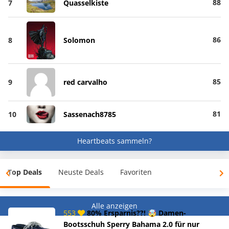
88
7
Quasselkiste
86
8
Solomon
85
9
red carvalho
81
10
Sassenach8785
Heartbeats sammeln?
Top Deals
Neuste Deals
Favoriten
Alle anzeigen
553
80% Ersparnis??! 🤯 Damen-
Bootsschuh Sperry Bahama 2.0 für nur