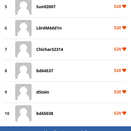
520
5
Sunil2007
520
6
L0rdM4dd1n
520
7
Chichar32314
520
8
bd64537
520
9
dStein
520
10
bd65038