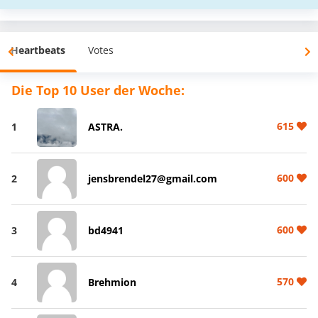
Heartbeats
Votes
Die Top 10 User der Woche:
615
1
ASTRA.
600
2
jensbrendel27@gmail.com
600
3
bd4941
570
4
Brehmion