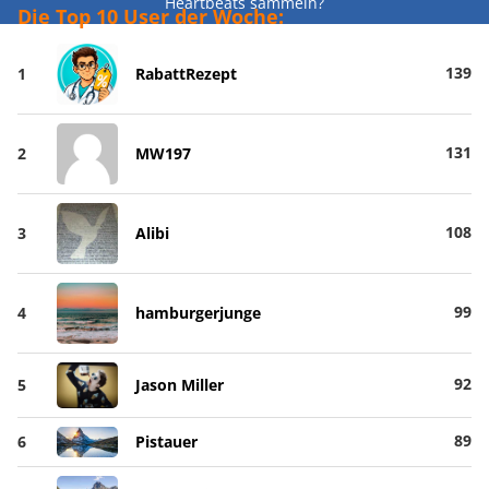
Heartbeats sammeln?
Die Top 10 User der Woche:
139
1
RabattRezept
131
2
MW197
108
3
Alibi
99
4
hamburgerjunge
92
5
Jason Miller
89
6
Pistauer