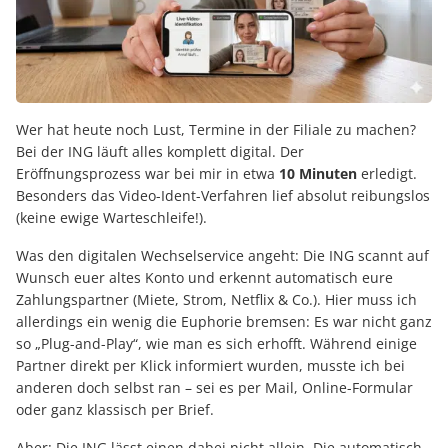
Wer hat heute noch Lust, Termine in der Filiale zu machen?
Bei der ING läuft alles komplett digital. Der
Eröffnungsprozess war bei mir in etwa
10 Minuten
erledigt.
Besonders das Video-Ident-Verfahren lief absolut reibungslos
(keine ewige Warteschleife!).
Was den digitalen Wechselservice angeht: Die ING scannt auf
Wunsch euer altes Konto und erkennt automatisch eure
Zahlungspartner (Miete, Strom, Netflix & Co.). Hier muss ich
allerdings ein wenig die Euphorie bremsen: Es war nicht ganz
so „Plug-and-Play“, wie man es sich erhofft. Während einige
Partner direkt per Klick informiert wurden, musste ich bei
anderen doch selbst ran – sei es per Mail, Online-Formular
oder ganz klassisch per Brief.
Aber: Die ING lässt einen dabei nicht allein. Die automatisch