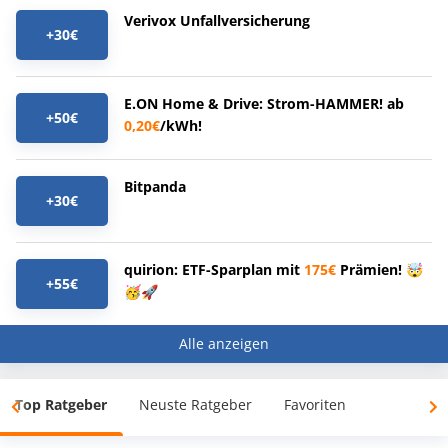
Verivox Unfallversicherung
+30€
E.ON Home & Drive: Strom-HAMMER! ab
+50€
0,20€
/kWh!
Bitpanda
+30€
quirion: ETF-Sparplan mit
175€
Prämien! 🤯
+55€
🥳🚀
Alle anzeigen
Top Ratgeber
Neuste Ratgeber
Favoriten