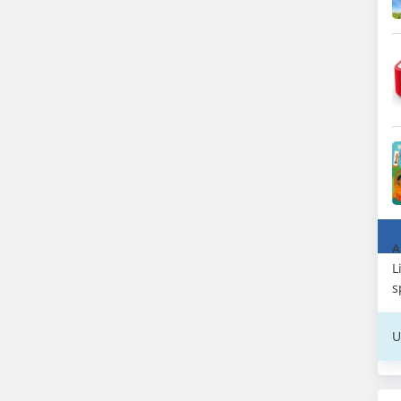
A
L
s
U