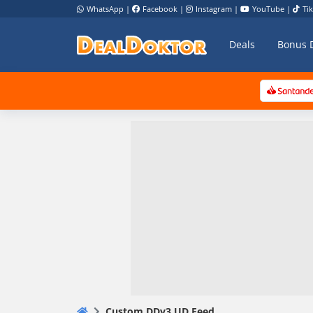
WhatsApp
|
Facebook
|
Instagram
|
YouTube
|
Ti
Deals
Bonus 
Custom DDv3 UD Feed