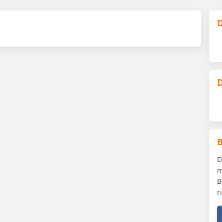
D
D
D
m
B
r