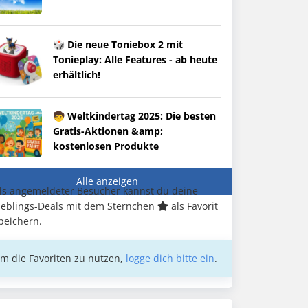
🎲 Die neue Toniebox 2 mit
Tonieplay: Alle Features - ab heute
erhältlich!
🧒 Weltkindertag 2025: Die besten
Gratis-Aktionen &amp;
kostenlosen Produkte
Alle anzeigen
ls angemeldeter Besucher kannst du deine
ieblings-Deals mit dem Sternchen
als Favorit
peichern.
m die Favoriten zu nutzen,
logge dich bitte ein
.