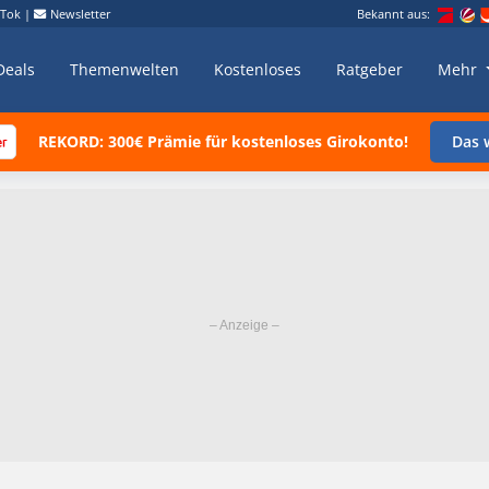
kTok
|
Newsletter
Bekannt aus:
Deals
Themenwelten
Kostenloses
Ratgeber
Mehr
REKORD: 300€ Prämie für kostenloses Girokonto!
Das w