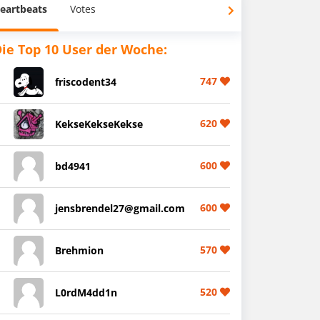
eartbeats
Votes
ie Top 10 User der Woche:
747
friscodent34
620
KekseKekseKekse
600
bd4941
600
jensbrendel27@gmail.com
570
Brehmion
520
L0rdM4dd1n