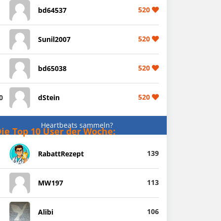
520
bd64537
520
Sunil2007
520
bd65038
520
0
dStein
Heartbeats sammeln?
ie Top 10 User der Woche:
139
RabattRezept
113
MW197
106
Alibi