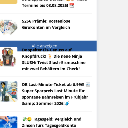
Termine bis 08.08.2026! 📆
525€ Prämie: Kostenlose
Girokonten im Vergleich
Alle anzeigen
Doppelter Eis-Genuss auf
Knopfdruck! 🍹 Die neue Ninja
SLUSHi Twist Slush-Eismaschine
mit zwei Behältern im Check!
DB Last-Minute-Ticket ab 6,99€! 🚈
Super Sparpreis Last Minute für
spontane Bahnreisen im Frühjahr
&amp; Sommer 2026!🧳
💸🤑 Tagesgeld: Vergleich und
Zinsen fürs Tagesgeldkonto