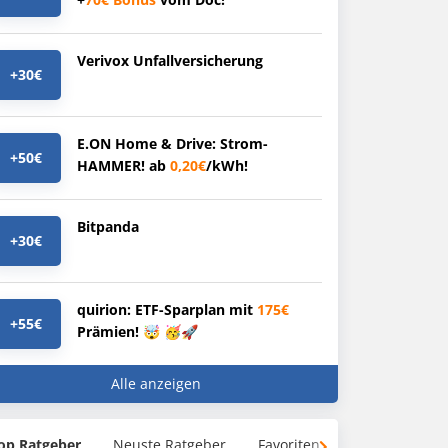
Verivox Unfallversicherung
+30€
E.ON Home & Drive: Strom-
+50€
HAMMER! ab
0,20€
/kWh!
Bitpanda
+30€
quirion: ETF-Sparplan mit
175€
+55€
Prämien! 🤯 🥳🚀
Alle anzeigen
op Ratgeber
Neuste Ratgeber
Favoriten