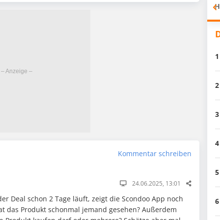
H
D
1
2
3
4
Kommentar schreiben
5
24.06.2025, 13:01
r Deal schon 2 Tage läuft, zeigt die Scondoo App noch
6
Hat das Produkt schonmal jemand gesehen? Außerdem