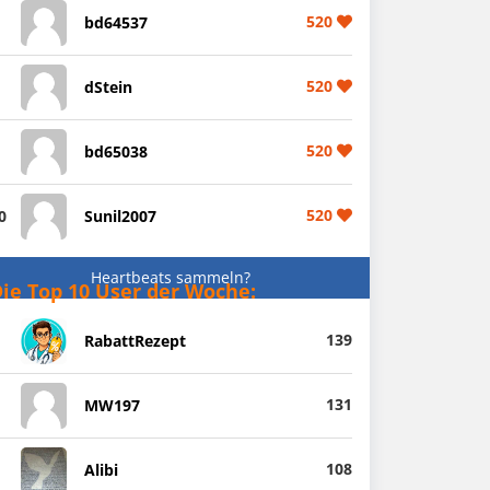
520
bd64537
520
dStein
520
bd65038
520
0
Sunil2007
Heartbeats sammeln?
ie Top 10 User der Woche:
139
RabattRezept
131
MW197
108
Alibi