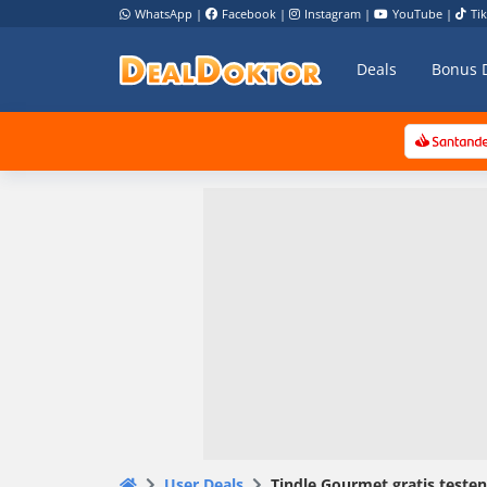
WhatsApp
|
Facebook
|
Instagram
|
YouTube
|
Ti
Deals
Bonus 
User Deals
Tindle Gourmet gratis test