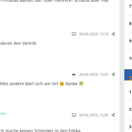
in Produkt kaufen darf oder mehrere? Schätze aber mal
7
8
24.06.2025, 13:14
9
deren den Vortritt
1
24.06.2025, 13:41
D
lles andere klärt sich vor Ort 😉 danke 🍀
1
2
ztin
24.06.2025, 13:56
3
ich mache keinen Schlenker in den Edeka.