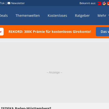
kTok
|
Newsletter
Bekannt aus:
Deals
Themenwelten
Kostenloses
Ratgeber
Mehr
REKORD: 300€ Prämie für kostenloses Girokonto!
Das w
en *EDEKA Baden-Württemberg*