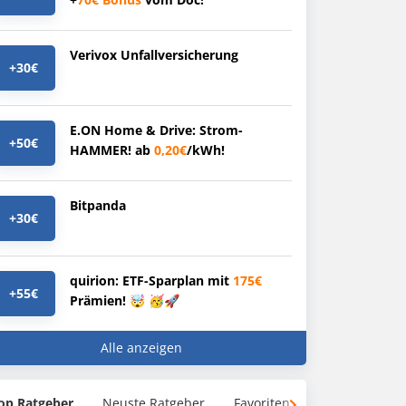
Verivox Unfallversicherung
+30€
E.ON Home & Drive: Strom-
+50€
HAMMER! ab
0,20€
/kWh!
Bitpanda
+30€
quirion: ETF-Sparplan mit
175€
+55€
Prämien! 🤯 🥳🚀
Alle anzeigen
op Ratgeber
Neuste Ratgeber
Favoriten