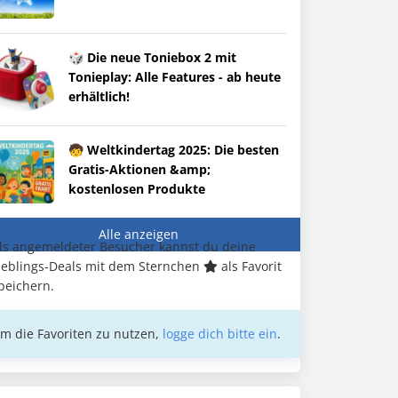
🎲 Die neue Toniebox 2 mit
Tonieplay: Alle Features - ab heute
erhältlich!
🧒 Weltkindertag 2025: Die besten
Gratis-Aktionen &amp;
kostenlosen Produkte
Alle anzeigen
ls angemeldeter Besucher kannst du deine
ieblings-Deals mit dem Sternchen
als Favorit
peichern.
m die Favoriten zu nutzen,
logge dich bitte ein
.