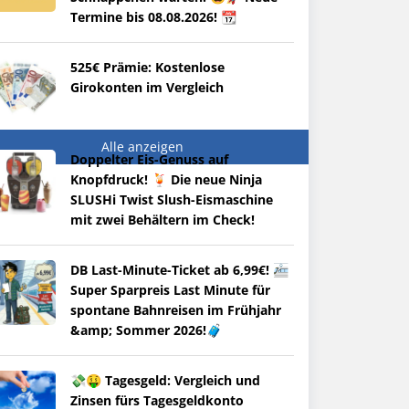
Termine bis 08.08.2026! 📆
525€ Prämie: Kostenlose
Girokonten im Vergleich
Alle anzeigen
Doppelter Eis-Genuss auf
Knopfdruck! 🍹 Die neue Ninja
SLUSHi Twist Slush-Eismaschine
mit zwei Behältern im Check!
DB Last-Minute-Ticket ab 6,99€! 🚈
Super Sparpreis Last Minute für
spontane Bahnreisen im Frühjahr
&amp; Sommer 2026!🧳
💸🤑 Tagesgeld: Vergleich und
Zinsen fürs Tagesgeldkonto