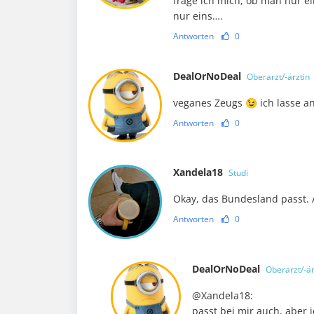
frage ich mich, ob man nur e
nur eins….
Antworten
0
DealOrNoDeal
Oberarzt/-ärztin
veganes Zeugs 😉 ich lasse an
Antworten
0
Xandela18
Studi
Okay, das Bundesland passt. A
Antworten
0
DealOrNoDeal
Oberarzt/-är
@Xandela18:
passt bei mir auch, aber 