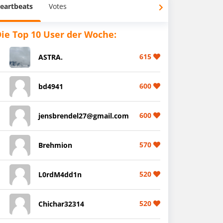
eartbeats
Votes
ie Top 10 User der Woche:
615
ASTRA.
600
bd4941
600
jensbrendel27@gmail.com
570
Brehmion
520
L0rdM4dd1n
520
Chichar32314