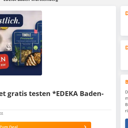
D
D
t gratis testen *EDEKA Baden-
D
m
B
r
re
Zum Deal