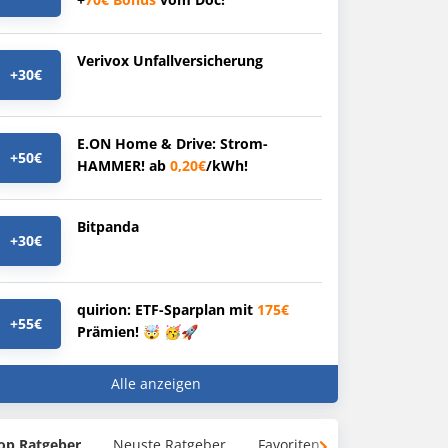
Verivox Unfallversicherung
+30€
E.ON Home & Drive: Strom-
+50€
HAMMER! ab
0,20€
/kWh!
Bitpanda
+30€
quirion: ETF-Sparplan mit
175€
+55€
Prämien! 🤯 🥳🚀
Alle anzeigen
op Ratgeber
Neuste Ratgeber
Favoriten