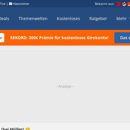
kTok
|
Newsletter
Bekannt aus:
Deals
Themenwelten
Kostenloses
Ratgeber
Mehr
REKORD: 300€ Prämie für kostenloses Girokonto!
Das w
 (bei Müller) 😋