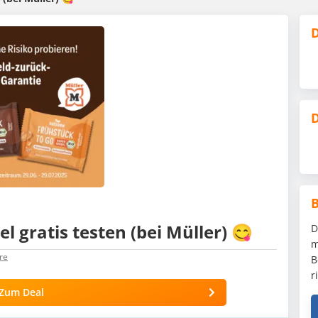
D
D
 gratis testen (bei Müller) 😋
D
m
re
B
r
Zum Deal