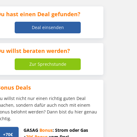
u hast einen Deal gefunden?
Deal einsenden
u willst beraten werden?
Zur Sprechstunde
Bonus Deals
u willst nicht nur einen richtig guten Deal
achen, sondern dafür auch noch mit einem
onus belohnt werden? Dann bist du hier genau
ichtig.
GASAG
Bonus
: Strom oder Gas
+70€
+
70€
Bonus
vom Doc!