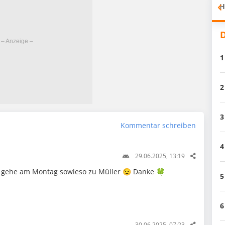
H
D
1
2
3
Kommentar schreiben
4
29.06.2025, 13:19
… gehe am Montag sowieso zu Müller 😉 Danke 🍀
5
6
30.06.2025, 07:23