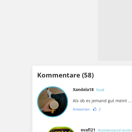
Kommentare (58)
Xandela18
Studi
Als ob es jemand gut meint 
Antworten
2
evafl21
Assistenzarzt/-ärztin