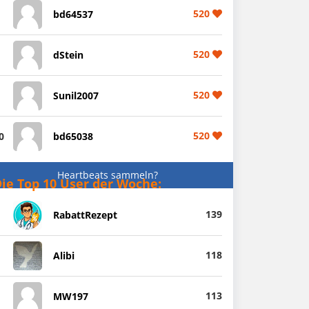
520
bd64537
520
dStein
520
Sunil2007
520
0
bd65038
Heartbeats sammeln?
ie Top 10 User der Woche:
139
RabattRezept
118
Alibi
113
MW197