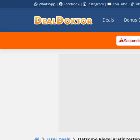
WhatsApp
|
Facebook
|
Instagram
|
YouTube
|
Ti
Deals
Bonus 
User Deals
Oatsome Riegel gratis testen