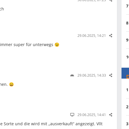
7
sch
8
29.06.2025, 14:21
9
d immer super für unterwegs 😉
1
29.06.2025, 14:33
D
men. 😀
1
2
29.06.2025, 14:41
3
e Sorte und die wird mit „ausverkauft“ angezeigt. Vllt