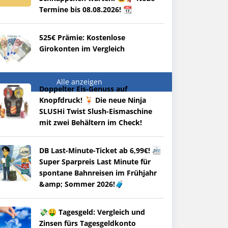
Termine bis 08.08.2026! 📆
525€ Prämie: Kostenlose
Girokonten im Vergleich
Alle anzeigen
Doppelter Eis-Genuss auf
Knopfdruck! 🍹 Die neue Ninja
SLUSHi Twist Slush-Eismaschine
mit zwei Behältern im Check!
DB Last-Minute-Ticket ab 6,99€! 🚈
Super Sparpreis Last Minute für
spontane Bahnreisen im Frühjahr
&amp; Sommer 2026!🧳
💸🤑 Tagesgeld: Vergleich und
Zinsen fürs Tagesgeldkonto