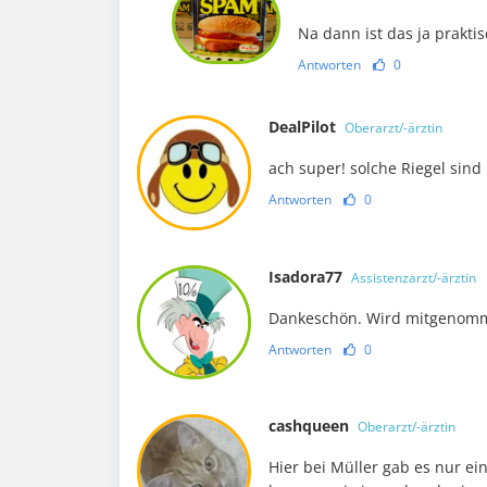
Na dann ist das ja prakti
Antworten
0
DealPilot
Oberarzt/-ärztin
ach super! solche Riegel sin
Antworten
0
Isadora77
Assistenzarzt/-ärztin
Dankeschön. Wird mitgenom
Antworten
0
cashqueen
Oberarzt/-ärztin
Hier bei Müller gab es nur ein