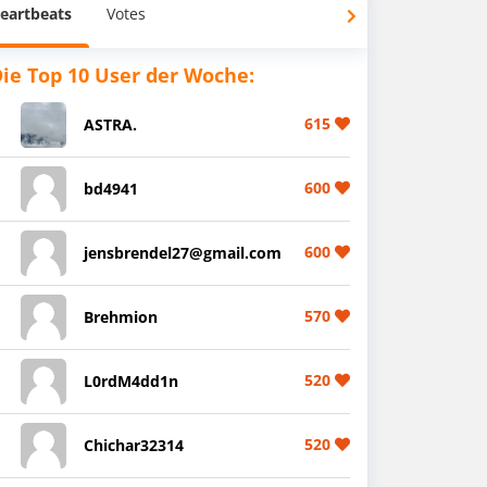
eartbeats
Votes
ie Top 10 User der Woche:
615
ASTRA.
600
bd4941
600
jensbrendel27@gmail.com
570
Brehmion
520
L0rdM4dd1n
520
Chichar32314