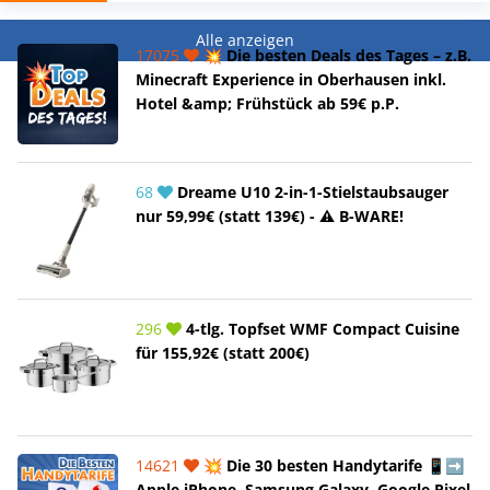
Alle anzeigen
17075
💥 Die besten Deals des Tages – z.B.
Minecraft Experience in Oberhausen inkl.
Hotel &amp; Frühstück ab 59€ p.P.
68
Dreame U10 2-in-1-Stielstaubsauger
nur 59,99€ (statt 139€) - ⚠️ B-WARE!
296
4-tlg. Topfset WMF Compact Cuisine
für 155,92€ (statt 200€)
14621
💥 Die 30 besten Handytarife 📱➡️
Apple iPhone, Samsung Galaxy, Google Pixel