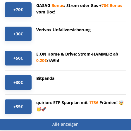
GASAG
Bonus
: Strom oder Gas +
70€
Bonus
+70€
vom Doc!
Verivox Unfallversicherung
+30€
E.ON Home & Drive: Strom-HAMMER! ab
+50€
0,20€
/kWh!
Bitpanda
+30€
quirion: ETF-Sparplan mit
175€
Prämien! 🤯
+55€
🥳🚀
Alle anzeigen