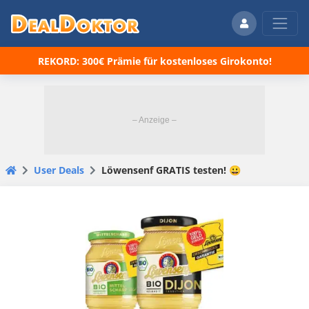
REKORD: 300€ Prämie für kostenloses Girokonto!
User Deals
Löwensenf GRATIS testen! 😀