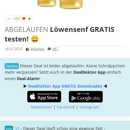
1097
ABGELAUFEN
Löwensenf GRATIS
testen! 😀
28.07.2025
MikeNils
487
Dieser Deal ist leider abgelaufen. Keine Schnäppchen
mehr verpassen? Setzt euch in der
DealDoktor App
einfach
einen
Deal-Alarm
!
►
DealDoktor App GRATIS downloaden
◄
Newsletter
|
Facebook
|
Instagram
🩺 - Dieser Deal läuft schon eine gewisse Zeit -