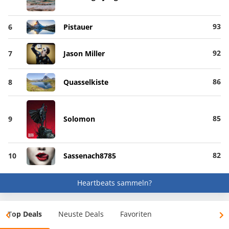
93
6
Pistauer
92
7
Jason Miller
86
8
Quasselkiste
85
9
Solomon
82
10
Sassenach8785
Heartbeats sammeln?
Top Deals
Neuste Deals
Favoriten