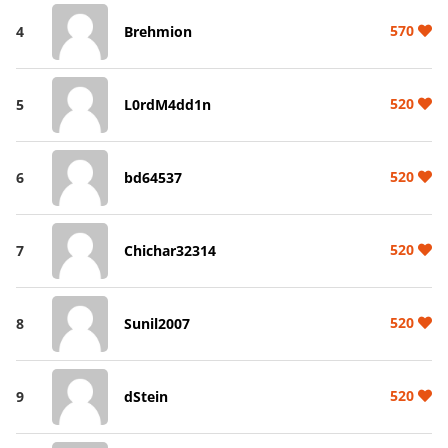
570
4
Brehmion
520
5
L0rdM4dd1n
520
6
bd64537
520
7
Chichar32314
520
8
Sunil2007
520
9
dStein