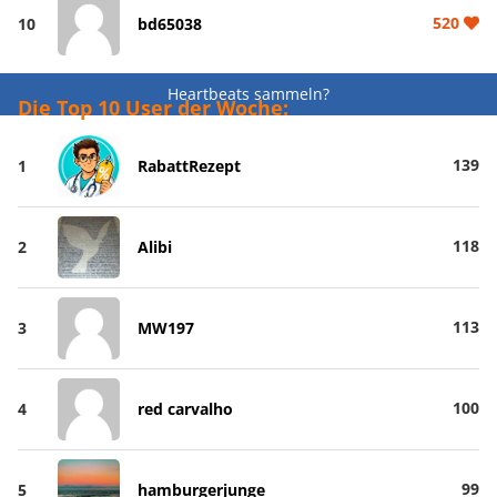
520
10
bd65038
Heartbeats sammeln?
Die Top 10 User der Woche:
139
1
RabattRezept
118
2
Alibi
113
3
MW197
100
4
red carvalho
99
5
hamburgerjunge