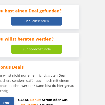
u hast einen Deal gefunden?
Deal einsenden
u willst beraten werden?
Zur Sprechstunde
Bonus Deals
u willst nicht nur einen richtig guten Deal
achen, sondern dafür auch noch mit einem
onus belohnt werden? Dann bist du hier genau
ichtig.
GASAG
Bonus
: Strom oder Gas
+70€
+
70€
Bonus
vom Doc!