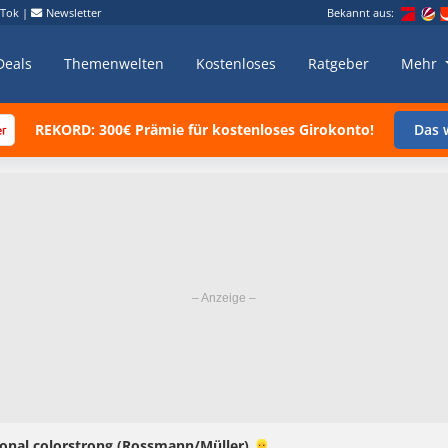
kTok
|
Newsletter
Bekannt aus:
Deals
Themenwelten
Kostenloses
Ratgeber
Mehr
REKORD: 300€ Prämie für kostenloses Girokonto!
Das w
ional colorstrong (Rossmann/Müller) 👱‍♀️