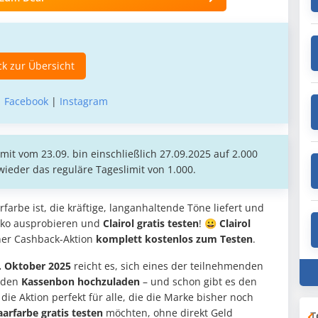
k zur Übersicht
|
Facebook
|
Instagram
it vom 23.09. bin einschließlich 27.09.2025 auf 2.000
ieder das reguläre Tageslimit von 1.000.
arbe ist, die kräftige, langanhaltende Töne liefert und
isiko ausprobieren und
Clairol gratis testen
! 😀
Clairol
ner Cashback-Aktion
komplett kostenlos zum Testen
.
. Oktober 2025
reicht es, sich eines der teilnehmenden
 den
Kassenbon hochzuladen
– und schon gibt es den
 die Aktion perfekt für alle, die die Marke bisher noch
arfarbe gratis testen
möchten, ohne direkt Geld
T