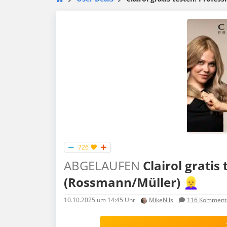
726
ABGELAUFEN
Clairol gratis
(Rossmann/Müller) 👱‍♀️
10.10.2025
um 14:45 Uhr
MikeNils
116
Komment