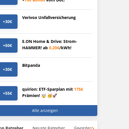
Verivox Unfallversicherung
+30€
E.ON Home & Drive: Strom-
+50€
HAMMER! ab
0,20€
/kWh!
Bitpanda
+30€
quirion: ETF-Sparplan mit
175€
+55€
Prämien! 🤯 🥳🚀
Alle anzeigen
op Ratgeber
Neuste Ratgeber
Favoriten