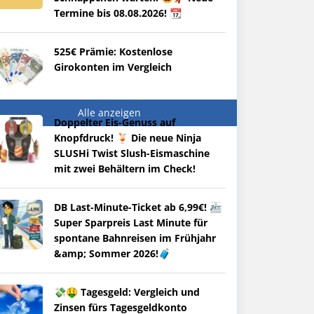
Termine bis 08.08.2026! 📆
525€ Prämie: Kostenlose
Girokonten im Vergleich
Alle anzeigen
Doppelter Eis-Genuss auf
Knopfdruck! 🍹 Die neue Ninja
SLUSHi Twist Slush-Eismaschine
mit zwei Behältern im Check!
DB Last-Minute-Ticket ab 6,99€! 🚈
Super Sparpreis Last Minute für
spontane Bahnreisen im Frühjahr
&amp; Sommer 2026!🧳
💸🤑 Tagesgeld: Vergleich und
Zinsen fürs Tagesgeldkonto