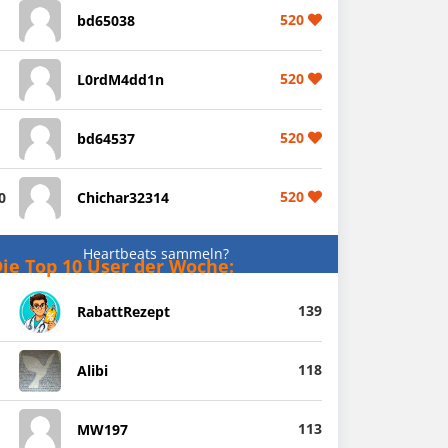
520
bd65038
520
L0rdM4dd1n
520
bd64537
520
0
Chichar32314
Heartbeats sammeln?
ie Top 10 User der Woche:
139
RabattRezept
118
Alibi
113
MW197