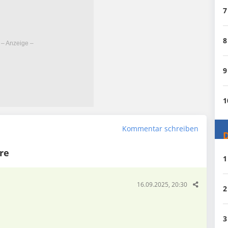
7
8
9
1
Kommentar schreiben
D
re
1
16.09.2025, 20:30
2
3