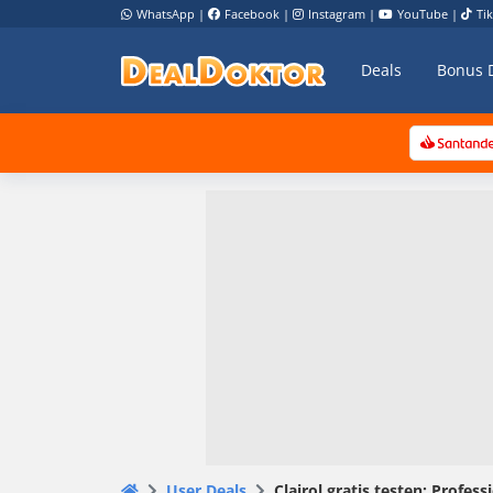
WhatsApp
|
Facebook
|
Instagram
|
YouTube
|
Ti
Deals
Bonus 
User Deals
Clairol gratis testen: Profess