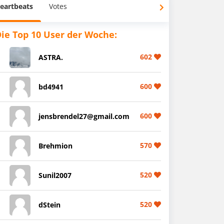
eartbeats
Votes
ie Top 10 User der Woche:
602
ASTRA.
600
bd4941
600
jensbrendel27@gmail.com
570
Brehmion
520
Sunil2007
520
dStein