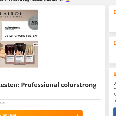
D
D
 testen: Professional colorstrong
D
m
B
r
are
Zum Deal