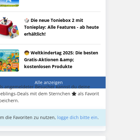
🎲 Die neue Toniebox 2 mit
Tonieplay: Alle Features - ab heute
erhältlich!
🧒 Weltkindertag 2025: Die besten
Gratis-Aktionen &amp;
kostenlosen Produkte
Alle anzeigen
ls angemeldeter Besucher kannst du deine
ieblings-Deals mit dem Sternchen
als Favorit
peichern.
m die Favoriten zu nutzen,
logge dich bitte ein
.