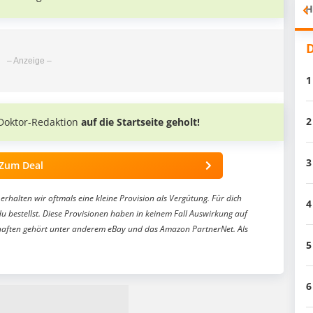
H
D
1
2
Doktor-Redaktion
auf die Startseite geholt!
3
Zum Deal
erhalten wir oftmals eine kleine Provision als Vergütung. Für dich
4
du bestellst. Diese Provisionen haben in keinem Fall Auswirkung auf
aften gehört unter anderem eBay und das Amazon PartnerNet. Als
5
6