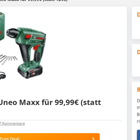
D
D
eo Maxx für 99,99€ (statt
D
m
B
r
7
Kommentare
Zum Deal