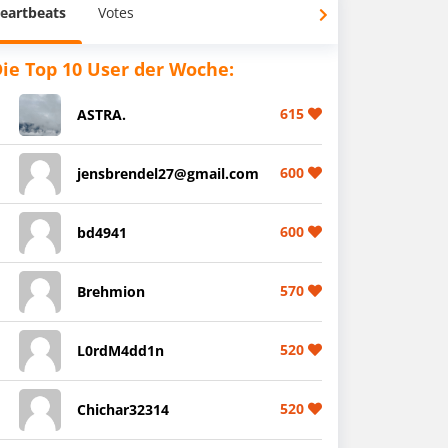
eartbeats
Votes
ie Top 10 User der Woche:
615
ASTRA.
600
jensbrendel27@gmail.com
600
bd4941
570
Brehmion
520
L0rdM4dd1n
520
Chichar32314