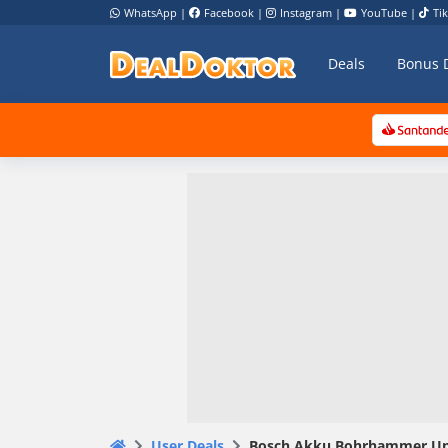
WhatsApp
|
Facebook
|
Instagram
|
YouTube
|
Ti
Deals
Bonus 
User Deals
Bosch Akku Bohrhammer Uneo