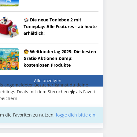
🎲 Die neue Toniebox 2 mit
Tonieplay: Alle Features - ab heute
erhältlich!
🧒 Weltkindertag 2025: Die besten
Gratis-Aktionen &amp;
kostenlosen Produkte
Alle anzeigen
ls angemeldeter Besucher kannst du deine
ieblings-Deals mit dem Sternchen
als Favorit
peichern.
m die Favoriten zu nutzen,
logge dich bitte ein
.