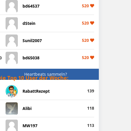
520
bd64537
520
dStein
520
Sunil2007
520
0
bd65038
Heartbeats sammeln?
ie Top 10 User der Woche:
139
RabattRezept
118
Alibi
113
MW197