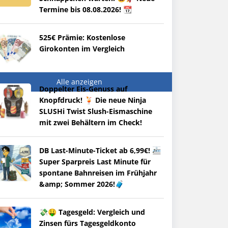
Termine bis 08.08.2026! 📆
525€ Prämie: Kostenlose
Girokonten im Vergleich
Alle anzeigen
Doppelter Eis-Genuss auf
Knopfdruck! 🍹 Die neue Ninja
SLUSHi Twist Slush-Eismaschine
mit zwei Behältern im Check!
DB Last-Minute-Ticket ab 6,99€! 🚈
Super Sparpreis Last Minute für
spontane Bahnreisen im Frühjahr
&amp; Sommer 2026!🧳
💸🤑 Tagesgeld: Vergleich und
Zinsen fürs Tagesgeldkonto