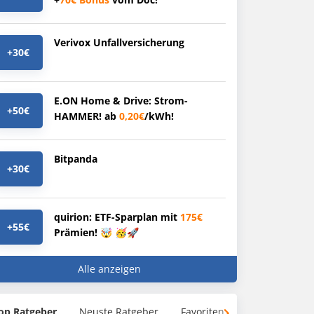
Verivox Unfallversicherung
+30€
E.ON Home & Drive: Strom-
+50€
HAMMER! ab
0,20€
/kWh!
Bitpanda
+30€
quirion: ETF-Sparplan mit
175€
+55€
Prämien! 🤯 🥳🚀
Alle anzeigen
op Ratgeber
Neuste Ratgeber
Favoriten