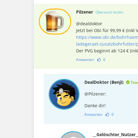
Pilzener
Oberarzt/-ärztin
@dealdoktor
Jetzt bei Obi für 99,99 € (inkl 
https://www.obi.de/bohrhae
ladegeraet-zusatzbohrfutter/
Der PVG beginnt ab 124 € (ink
Antworten
0
DealDoktor (Benji)
Tea
@Pilzener:
Danke dir!
Antworten
0
__Gelöschter_Nutzer