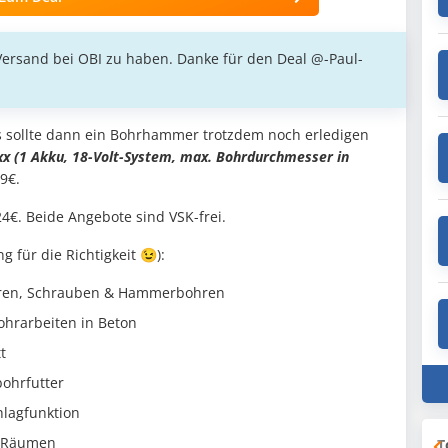
 Versand bei OBI zu haben. Danke für den Deal @-Paul-
s sollte dann ein Bohrhammer trotzdem noch erledigen
(1 Akku, 18-Volt-System, max. Bohrdurchmesser in
99€.
24€. Beide Angebote sind VSK-frei.
 für die Richtigkeit 😉):
ren, Schrauben & Hammerbohren
hrarbeiten in Beton
t
ohrfutter
hlagfunktion
n Räumen
T