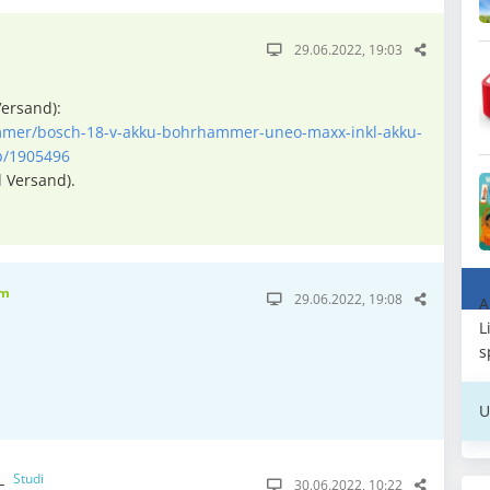
29.06.2022, 19:03
Versand):
mmer/bosch-18-v-akku-bohrhammer-uneo-maxx-inkl-akku-
p/1905496
l Versand).
m
29.06.2022, 19:08
A
L
s
U
__
Studi
30.06.2022, 10:22