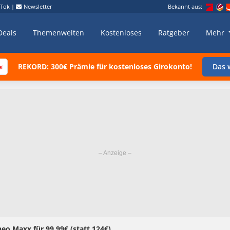
kTok
|
Newsletter
Bekannt aus:
Deals
Themenwelten
Kostenloses
Ratgeber
Mehr
REKORD: 300€ Prämie für kostenloses Girokonto!
Das w
 Maxx für 99,99€ (statt 124€)