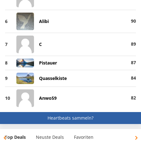
90
6
Alibi
89
7
C
87
8
Pistauer
84
9
Quasselkiste
82
10
Anwo59
Heartbeats sammeln?
Top Deals
Neuste Deals
Favoriten