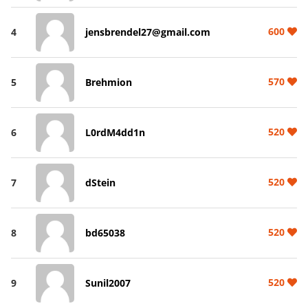
600
4
jensbrendel27@gmail.com
570
5
Brehmion
520
6
L0rdM4dd1n
520
7
dStein
520
8
bd65038
520
9
Sunil2007