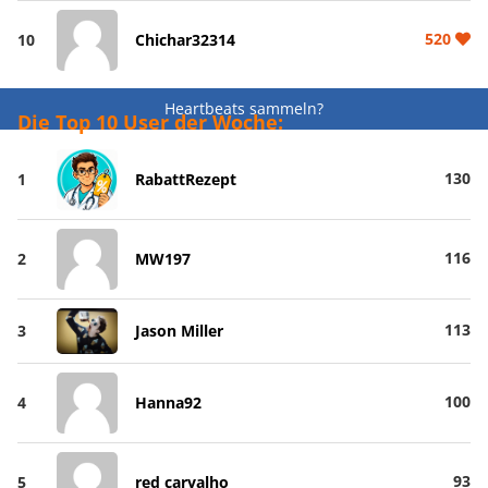
520
10
Chichar32314
Heartbeats sammeln?
Die Top 10 User der Woche:
130
1
RabattRezept
116
2
MW197
113
3
Jason Miller
100
4
Hanna92
93
5
red carvalho