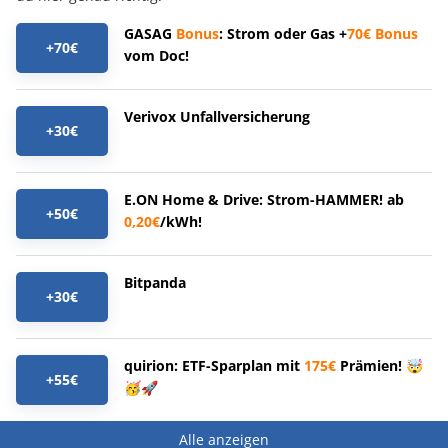
GASAG
Bonus
: Strom oder Gas +
70€
Bonus
+70€
vom Doc!
Verivox Unfallversicherung
+30€
E.ON Home & Drive: Strom-HAMMER! ab
+50€
0,20€
/kWh!
Bitpanda
+30€
quirion: ETF-Sparplan mit
175€
Prämien! 🤯
+55€
🥳🚀
Alle anzeigen