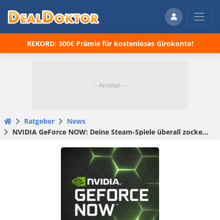
REKORD: 300€ Prämie für kostenloses Girokonto!
Ratgeber
News
NVIDIA GeForce NOW: Deine Steam-Spiele überall zocken dank kostenlosem Game-Streaming-Service