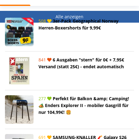
Alle anzeigen
508
3er-Pack Geographical Norway
Herren-Boxershorts für 9,99€
841
6 Ausgaben "stern" für 0€ + 7,95€
Versand (statt 25€) - endet automatisch
277
Perfekt für Balkon &amp; Camping!
🏕️ Enders Explorer II - mobiler Gasgrill für
nur 104,99€! 🍔
691
SAMSUNG-KNALLER 🧨 Galaxy S26