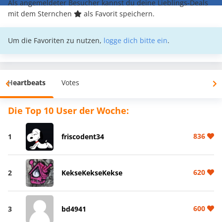
Als angemeldeter Besucher kannst du deine Lieblings-Deals
mit dem Sternchen
als Favorit speichern.
Um die Favoriten zu nutzen,
logge dich bitte ein
.
Heartbeats
Votes
Die Top 10 User der Woche:
836
1
friscodent34
620
2
KekseKekseKekse
600
3
bd4941