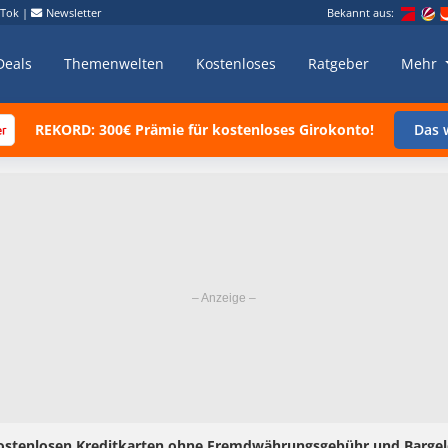
kTok
|
Newsletter
Bekannt aus:
Deals
Themenwelten
Kostenloses
Ratgeber
Mehr
REKORD: 300€ Prämie für kostenloses Girokonto!
Das w
kostenlosen Kreditkarten ohne Fremdwährungsgebühr und Barg