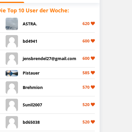
ie Top 10 User der Woche:
620
ASTRA.
600
bd4941
600
jensbrendel27@gmail.com
585
Pistauer
570
Brehmion
520
Sunil2007
520
bd65038