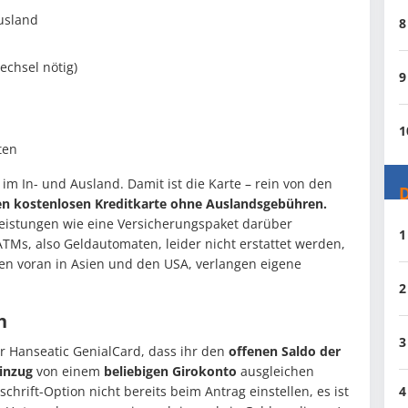
usland
8
echsel nötig)
9
1
ten
 im In- und Ausland. Damit ist die Karte – rein von den
D
en kostenlosen Kreditkarte ohne Auslandsgebühren.
leistungen wie eine Versicherungspaket darüber
1
s, also Geldautomaten, leider nicht erstattet werden,
en voran in Asien und den USA, verlangen eigene
2
h
3
er Hanseatic GenialCard, dass ihr den
offenen Saldo der
einzug
von einem
beliebigen Girokonto
ausgleichen
schrift-Option nicht bereits beim Antrag einstellen, es ist
4