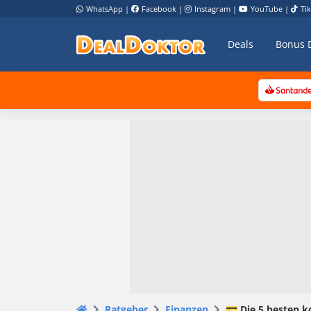
WhatsApp
|
Facebook
|
Instagram
|
YouTube
|
Ti
Deals
Bonus 
Ratgeber
Finanzen
💳 Die 5 besten 