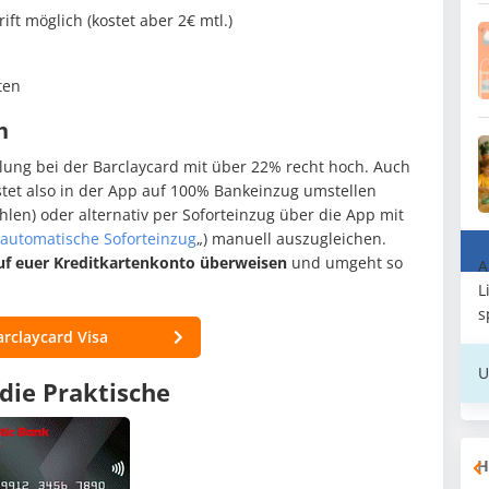
t möglich (kostet aber 2€ mtl.)
ten
h
ahlung bei der Barclaycard mit über 22% recht hoch. Auch
üsstet also in der App auf 100% Bankeinzug umstellen
ahlen) oder alternativ per Soforteinzug über die App mit
r automatische Soforteinzug
„) manuell auszugleichen.
f euer Kreditkartenkonto überweisen
und umgeht so
A
L
s
arclaycard Visa
U
die Praktische
H