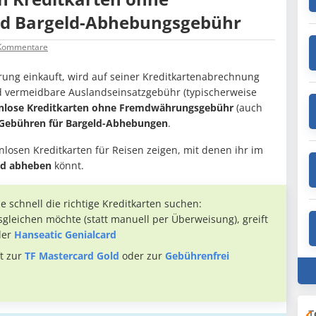
d Bargeld-Abhebungsgebühr
ommentare
rung einkauft, wird auf seiner Kreditkartenabrechnung
nd vermeidbare Auslandseinsatzgebühr (typischerweise
nlose Kreditkarten ohne Fremdwährungsgebühr
(auch
Gebühren für Bargeld-Abhebungen
.
enlosen Kreditkarten für Reisen zeigen, mit denen ihr im
ld abheben
könnt.
ie schnell die richtige Kreditkarten suchen:
gleichen möchte (statt manuell per Überweisung), greift
der
Hanseatic Genialcard
t zur
TF Mastercard Gold
oder zur
Gebührenfrei
T