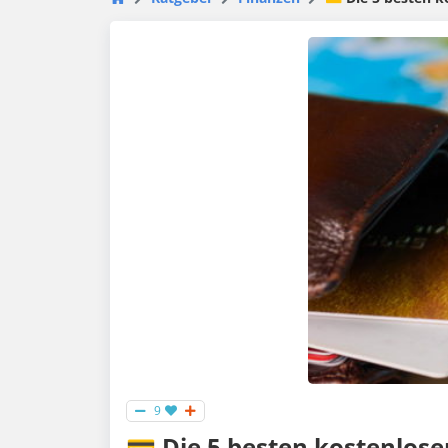
9
💳 Die 5 besten kostenlos