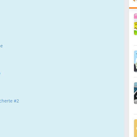
he
e
cherte #2