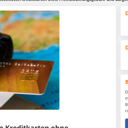
D
D
D
m
B
r
en Kreditkarten ohne