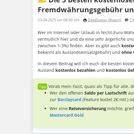
Fremdwährungsgebühr un
23.04.2025
um 08:00 Uhr
DealDoktor (Bjoern)
7
K
Wer im Internet oder Urlaub in Nicht-Euro-Wäh
vermutlich hier und da eine sehr ärgerliche u
zwischen 1-3%) finden. Aber es gibt auch
koste
bekannt als Auslandseinsatzgebühr) und
ohne 
In diesem Beitrag will ich euch die besten kost
Ausland
kostenlos bezahlen
und
kostenlos Ge
Vorab mein Fazit, quasi als Tipp für alle, d
Wer den offenen
Saldo per Lastschrift
aus
zur
Barclaycard
(Feature kostet 2€ mtl.) o
Wer eine
Reiseversicherung
möchte, greif
Mastercard Gold