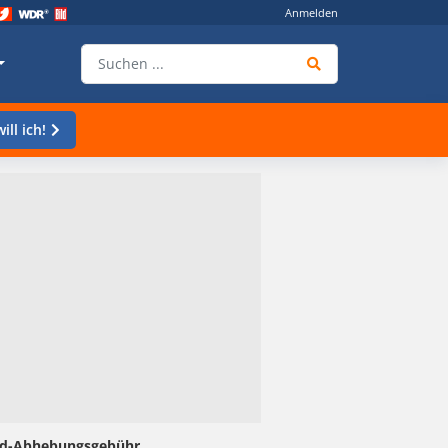
Anmelden
ill ich!
eld-Abhebungsgebühr