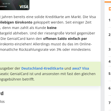
D
 Jahren bereits eine solide Kreditkarte am Markt. Die Visa
1
liebigen Girokonto
gekoppelt werden. Seit einiger Zeit
t
, denn man zahlt als Kunde
keine
Bargeld abheben. Und der riesengroße Vorteil gegenüber
2
: Die GenialCard kann den
offenen Saldo einfach per
rokonto einziehen! Allerdings musst du das im Online-
3
ne monatliche Rückzahlungsrate von 3% oder mindestens
4
rausgeber der
Deutschland-Kreditkarte
und
awa7 Visa
5
nseatic GenialCard ist und ansonsten mit fast den gleichen
gsgebühren betrifft.
6
rd
los
7