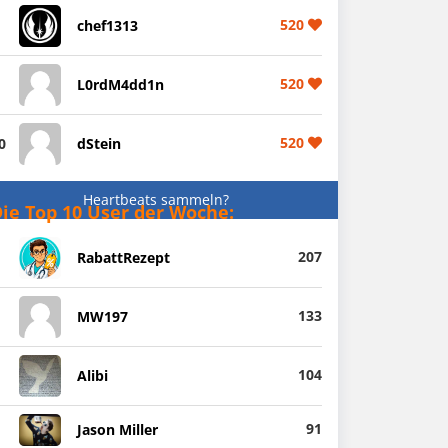
520
chef1313
520
L0rdM4dd1n
520
0
dStein
Heartbeats sammeln?
ie Top 10 User der Woche:
207
RabattRezept
133
MW197
104
Alibi
91
Jason Miller