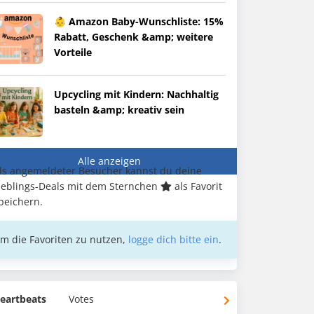
👶 Amazon Baby-Wunschliste: 15%
Rabatt, Geschenk &amp; weitere
Vorteile
Upcycling mit Kindern: Nachhaltig
basteln &amp; kreativ sein
Alle anzeigen
ls angemeldeter Besucher kannst du deine
ieblings-Deals mit dem Sternchen
als Favorit
peichern.
m die Favoriten zu nutzen,
logge dich bitte ein
.
eartbeats
Votes