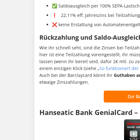
✅ Saldoausgleich per 100% SEPA-Lastschrif
❗ 22,11% eff. Jahreszins bei Teilzahlung
❌ keine Erstattung von Automatenentgel
Rückzahlung und Saldo-Ausgleic
Wie ihr schnell seht, sind die Zinsen bei Teilz
hier ist eine Teilzahlung voreingestellt, ihr m
lassen (wenn ihr bereit seid, dafür 2€ mtl. zu z
einem einzigen Klick (siehe „
So funktioniert de
Auch bei der Barclaycard könnt ihr
Guthaben au
etwaige Zinszahlungen.
Zur B
Hanseatic Bank GenialCard – 