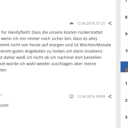
7
8
12.06.2019, 07:25
für Handyflash! Dass die unsere Kosten rückerstattet
9
 wenn ich mir immer noch sicher bin, dass es alles
 kommt nicht von heute auf morgen und ist Wochen/Monate
1
extrem guten Angeboten zu locken um dann Insolvenz
t daher weiß ich nicht ob ich nochmal dort bestellen
ot würde ich wohl wieder zuschlagen aber meine
D
uten
1
in
12.06.2019, 09:09
2
icht!
3