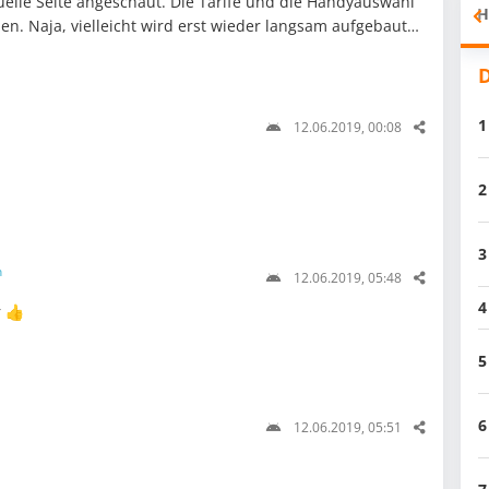
uelle Seite angeschaut. Die Tarife und die Handyauswahl
H
en. Naja, vielleicht wird erst wieder langsam aufgebaut…
D
1
12.06.2019, 00:08
2
3
n
12.06.2019, 05:48
4
r 👍
5
6
12.06.2019, 05:51