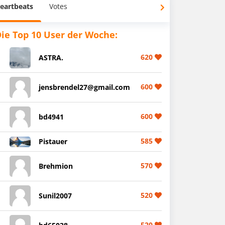
eartbeats
Votes
ie Top 10 User der Woche:
620
ASTRA.
600
jensbrendel27@gmail.com
600
bd4941
585
Pistauer
570
Brehmion
520
Sunil2007
520