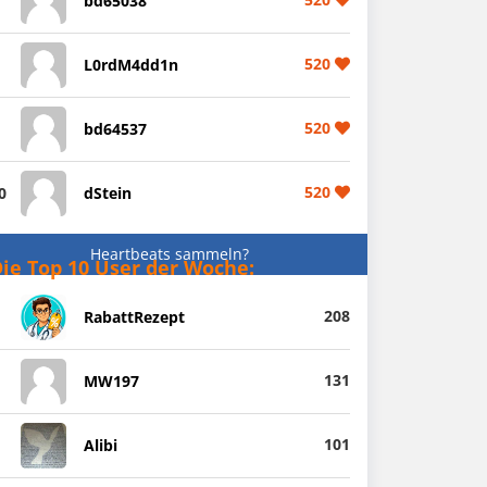
bd65038
520
L0rdM4dd1n
520
bd64537
520
0
dStein
Heartbeats sammeln?
ie Top 10 User der Woche:
208
RabattRezept
131
MW197
101
Alibi