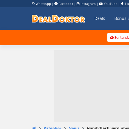
WhatsApp
|
Facebook
|
Instagram
|
YouTube
|
Ti
Deals
Bonus 
Ratgeber
News
Handyflash wird übe