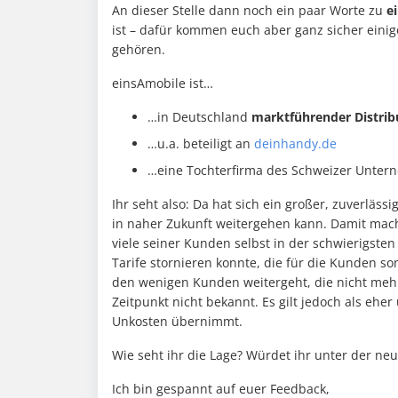
An dieser Stelle dann noch ein paar Worte zu
e
ist – dafür kommen euch aber ganz sicher einig
gehören.
einsAmobile ist…
…in Deutschland
marktführender Distri
…u.a. beteiligt an
deinhandy.de
…eine Tochterfirma des Schweizer Unte
Ihr seht also: Da hat sich ein großer, zuverläss
in naher Zukunft weitergehen kann. Damit macht
viele seiner Kunden selbst in der schwierigste
Tarife stornieren konnte, die für die Kunden son
den wenigen Kunden weitergeht, die nicht mehr
Zeitpunkt nicht bekannt. Es gilt jedoch als ehe
Unkosten übernimmt.
Wie seht ihr die Lage? Würdet ihr unter der ne
Ich bin gespannt auf euer Feedback,