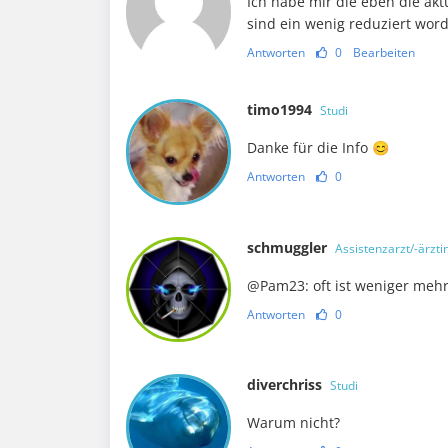
Ich habe mir die eben die akt
sind ein wenig reduziert word
Antworten
0
Bearbeiten
timo1994
Studi
Danke für die Info 😊
Antworten
0
schmuggler
Assistenzarzt/-ärzti
@Pam23: oft ist weniger meh
Antworten
0
diverchriss
Studi
Warum nicht?