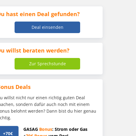
u hast einen Deal gefunden?
Deal einsenden
u willst beraten werden?
Zur Sprechstunde
Bonus Deals
u willst nicht nur einen richtig guten Deal
achen, sondern dafür auch noch mit einem
onus belohnt werden? Dann bist du hier genau
ichtig.
GASAG
Bonus
: Strom oder Gas
+70€
+
70€
Bonus
vom Doc!