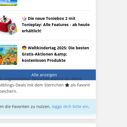
🎲 Die neue Toniebox 2 mit
Tonieplay: Alle Features - ab heute
erhältlich!
🧒 Weltkindertag 2025: Die besten
Gratis-Aktionen &amp;
kostenlosen Produkte
Alle anzeigen
ls angemeldeter Besucher kannst du deine
ieblings-Deals mit dem Sternchen
als Favorit
peichern.
m die Favoriten zu nutzen,
logge dich bitte ein
.