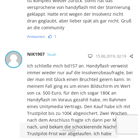
ist komplett wieder zurück. Somit hat das
versprochene von handyflash mit der Stornierung
geklappt. Hatte erst wegen der Insolvenz nicht
dran geglaubt, aber lieber spät als gar nicht. Gruß
an die community
Antworten
1
NIK1907
Studi
15.06.2019, 02:19
Ich schließe mich bd157 an. Handyflash verweist
immer wieder nur auf die Insolvenzbeaufragte, bei
der man mit Glück einen Bruchteil geiern kann. In
meinem Fall ging es um einen Bildschirm im Wert
von ca. 500 Euro, für den ich sogar 180€ an
Handyflash im Voraus gezahlt habe, im Rahmen
eines Unitymedia Vertrags. Den Kauf habe ich mit
Trustpilot bis zu 100€ abgesichert. Zwei Wochen
nach dem Anschluss fragte ich dann per Mail
nach, und bekam die schockierende Nachricht.
Trustpilot-Frist war abgelaufen. Ich habe