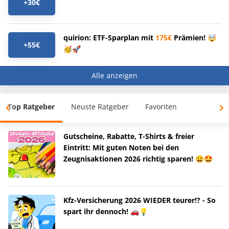
+30€
quirion: ETF-Sparplan mit
175€
Prämien! 🤯
+55€
🥳🚀
Alle anzeigen
Top Ratgeber
Neuste Ratgeber
Favoriten
Gutscheine, Rabatte, T-Shirts & freier
Eintritt: Mit guten Noten bei den
Zeugnisaktionen 2026 richtig sparen! 😀🤩
Kfz-Versicherung 2026 WIEDER teurer!? - So
spart ihr dennoch! 🚗💡