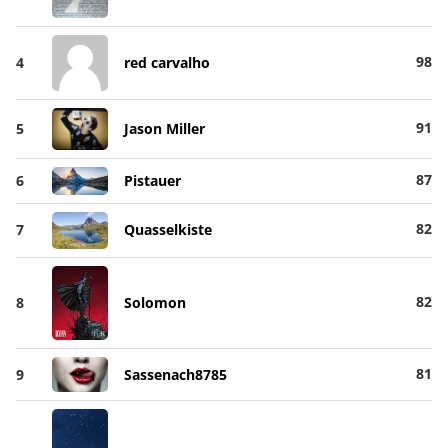
98
4
red carvalho
91
5
Jason Miller
87
6
Pistauer
82
7
Quasselkiste
82
8
Solomon
81
9
Sassenach8785