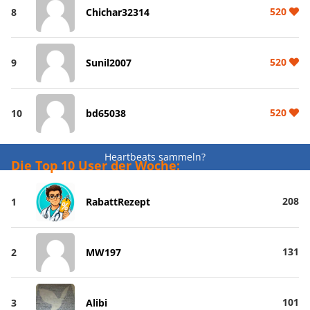
520
8
Chichar32314
520
9
Sunil2007
520
10
bd65038
Heartbeats sammeln?
Die Top 10 User der Woche:
208
1
RabattRezept
131
2
MW197
101
3
Alibi