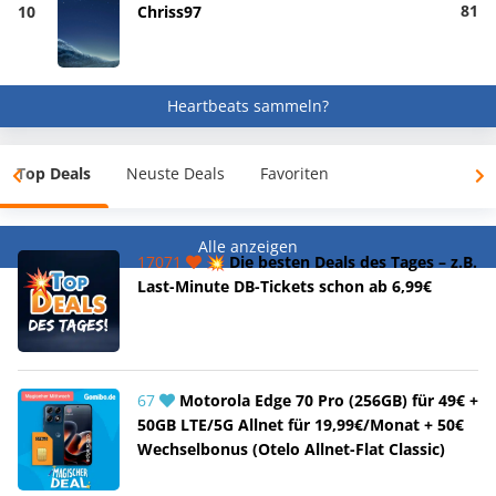
81
10
Chriss97
Heartbeats sammeln?
Top Deals
Neuste Deals
Favoriten
Alle anzeigen
17071
💥 Die besten Deals des Tages – z.B.
Last-Minute DB-Tickets schon ab 6,99€
67
Motorola Edge 70 Pro (256GB) für 49€ +
50GB LTE/5G Allnet für 19,99€/Monat + 50€
Wechselbonus (Otelo Allnet-Flat Classic)