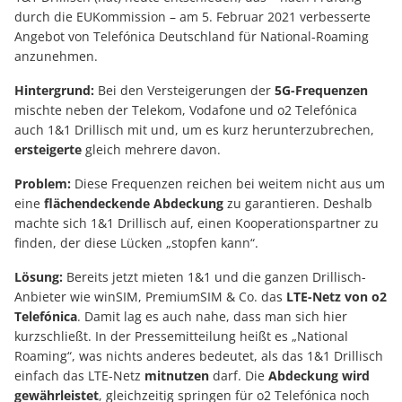
durch die EUKommission – am 5. Februar 2021 verbesserte
Angebot von Telefónica Deutschland für National-Roaming
anzunehmen.
Hintergrund:
Bei den Versteigerungen der
5G-Frequenzen
mischte neben der Telekom, Vodafone und o2 Telefónica
auch 1&1 Drillisch mit und, um es kurz herunterzubrechen,
ersteigerte
gleich mehrere davon.
Problem:
Diese Frequenzen reichen bei weitem nicht aus um
eine
flächendeckende Abdeckung
zu garantieren. Deshalb
machte sich 1&1 Drillisch auf, einen Kooperationspartner zu
finden, der diese Lücken „stopfen kann“.
Lösung:
Bereits jetzt mieten 1&1 und die ganzen Drillisch-
Anbieter wie winSIM, PremiumSIM & Co. das
LTE-Netz von o2
Telefónica
. Damit lag es auch nahe, dass man sich hier
kurzschließt. In der Pressemitteilung heißt es „National
Roaming“, was nichts anderes bedeutet, als das 1&1 Drillisch
einfach das LTE-Netz
mitnutzen
darf. Die
Abdeckung wird
gewährleistet
, gleichzeitig springen für o2 Telefónica noch