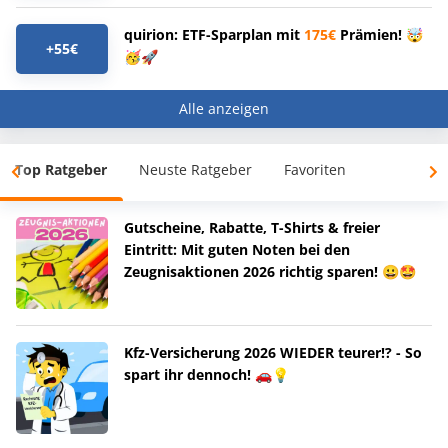
quirion: ETF-Sparplan mit
175€
Prämien! 🤯
+55€
🥳🚀
Alle anzeigen
Top Ratgeber
Neuste Ratgeber
Favoriten
Gutscheine, Rabatte, T-Shirts & freier
Eintritt: Mit guten Noten bei den
Zeugnisaktionen 2026 richtig sparen! 😀🤩
Kfz-Versicherung 2026 WIEDER teurer!? - So
spart ihr dennoch! 🚗💡