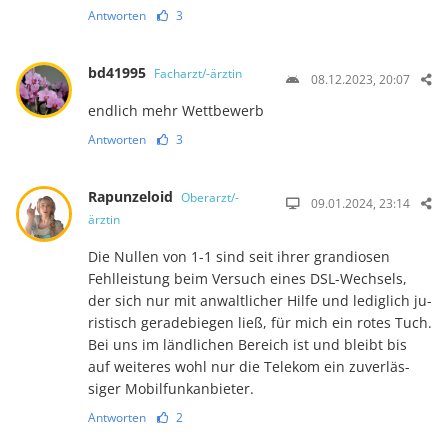
Antworten
3
bd41995
Facharzt/-ärztin
08.12.2023, 20:07
endlich mehr Wettbewerb
Antworten
3
Rapunzeloid
Oberarzt/-
09.01.2024, 23:14
ärztin
Die Nullen von 1-1 sind seit ihrer grandiosen
Fehlleistung beim Ver­such eines DSL-Wech­sels,
der sich nur mit an­walt­licher Hilfe und lediglich ju­
ri­stisch geradebiegen ließ, für mich ein rotes Tuch.
Bei uns im ländlichen Bereich ist und bleibt bis
auf weiteres wohl nur die Telekom ein zu­ver­läs­
siger Mobilfunkanbieter.
Antworten
2