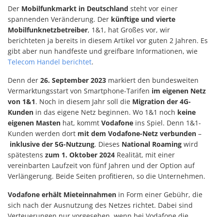
Der
Mobilfunkmarkt in Deutschland
steht vor einer
spannenden Veränderung. Der
künftige und
vierte
Mobilfunknetzbetreiber
, 1&1, hat Großes vor, wir
berichteten ja bereits in diesem Artikel vor guten 2 Jahren. Es
gibt aber nun handfeste und greifbare Informationen, wie
Telecom Handel berichtet
.
Denn der
26. September 2023
markiert den bundesweiten
Vermarktungsstart von Smartphone-Tarifen
im eigenen Netz
von 1&1
. Noch in diesem Jahr soll die
Migration der 4G-
Kunden
in das eigene Netz beginnen. Wo 1&1 noch
keine
eigenen Masten
hat, kommt
Vodafone
ins Spiel. Denn 1&1-
Kunden werden dort
mit dem Vodafone-Netz verbunden
–
inklusive der 5G-Nutzung
. Dieses
National Roaming
wird
spätestens
zum 1. Oktober 2024
Realität, mit einer
vereinbarten Laufzeit von fünf Jahren und der Option auf
Verlängerung. Beide Seiten profitieren, so die Unternehmen.
Vodafone erhält Mieteinnahmen
in Form einer Gebühr, die
sich nach der Ausnutzung des Netzes richtet. Dabei sind
Verteuerungen nur vorgesehen, wenn bei Vodafone die