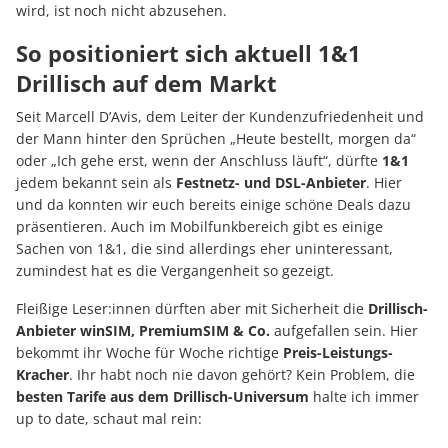
wird, ist noch nicht abzusehen.
So positioniert sich aktuell 1&1
Drillisch auf dem Markt
Seit Marcell D’Avis, dem Leiter der Kundenzufriedenheit und
der Mann hinter den Sprüchen „Heute bestellt, morgen da“
oder „Ich gehe erst, wenn der Anschluss läuft“, dürfte
1&1
jedem bekannt sein als
Festnetz- und DSL-Anbieter
. Hier
und da konnten wir euch bereits einige schöne Deals dazu
präsentieren. Auch im Mobilfunkbereich gibt es einige
Sachen von 1&1, die sind allerdings eher uninteressant,
zumindest hat es die Vergangenheit so gezeigt.
Fleißige Leser:innen dürften aber mit Sicherheit die
Drillisch-
Anbieter winSIM, PremiumSIM & Co.
aufgefallen sein. Hier
bekommt ihr Woche für Woche richtige
Preis-Leistungs-
Kracher
. Ihr habt noch nie davon gehört? Kein Problem, die
besten Tarife aus dem Drillisch-Universum
halte ich immer
up to date, schaut mal rein: