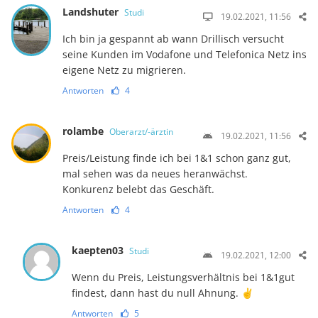
Landshuter
Studi
19.02.2021, 11:56
Ich bin ja gespannt ab wann Drillisch versucht
seine Kunden im Vodafone und Telefonica Netz ins
eigene Netz zu migrieren.
Antworten
4
rolambe
Oberarzt/-ärztin
19.02.2021, 11:56
Preis/Leistung finde ich bei 1&1 schon ganz gut,
mal sehen was da neues heranwächst.
Konkurenz belebt das Geschäft.
Antworten
4
kaepten03
Studi
19.02.2021, 12:00
Wenn du Preis, Leistungsverhältnis bei 1&1gut
findest, dann hast du null Ahnung. ✌️
Antworten
5