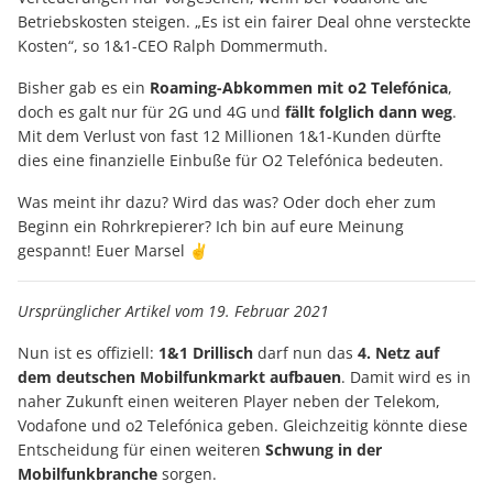
Betriebskosten steigen. „Es ist ein fairer Deal ohne versteckte
Kosten“, so 1&1-CEO Ralph Dommermuth.
Bisher gab es ein
Roaming-Abkommen mit
o2 Telefónica
,
doch es galt nur für 2G und 4G und
fällt folglich dann weg
.
Mit dem Verlust von fast 12 Millionen 1&1-Kunden dürfte
dies eine finanzielle Einbuße für O2 Telefónica bedeuten.
Was meint ihr dazu? Wird das was? Oder doch eher zum
Beginn ein Rohrkrepierer? Ich bin auf eure Meinung
gespannt! Euer Marsel ✌️
Ursprünglicher Artikel vom 19. Februar 2021
Nun ist es offiziell:
1&1 Drillisch
darf nun das
4. Netz auf
dem deutschen Mobilfunkmarkt
aufbauen
. Damit wird es in
naher Zukunft einen weiteren Player neben der Telekom,
Vodafone und o2 Telefónica geben. Gleichzeitig könnte diese
Entscheidung für einen weiteren
Schwung in der
Mobilfunkbranche
sorgen.