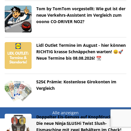
Tom by TomTom vorgestellt: Wie gut ist der
neue Verkehrs-Assistent im Vergleich zum
ooono CO-DRIVER NO2?
Lidl Outlet Termine im August - hier können
RICHTIG krasse Schnäppchen warten! 😀🚀
Neue Termine bis 08.08.2026! 📆
525€ Prämie: Kostenlose Girokonten im
Vergleich
Alle anzeigen
Doppelter Eis-Genuss auf Knopfdruck! 🍹
Die neue Ninja SLUSHi Twist Slush-
Eismaschine mit zwei Behältern im Check!