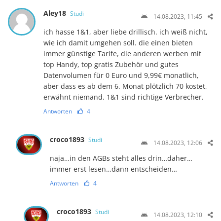
Aley18
Studi
14.08.2023, 11:45
ich hasse 1&1, aber liebe drillisch. ich weiß nicht,
wie ich damit umgehen soll. die einen bieten
immer günstige Tarife, die anderen werben mit
top Handy, top gratis Zubehör und gutes
Datenvolumen für 0 Euro und 9,99€ monatlich,
aber dass es ab dem 6. Monat plötzlich 70 kostet,
erwähnt niemand. 1&1 sind richtige Verbrecher.
Antworten
4
croco1893
Studi
14.08.2023, 12:06
naja…in den AGBs steht alles drin…daher…
immer erst lesen…dann entscheiden…
Antworten
4
croco1893
Studi
14.08.2023, 12:10