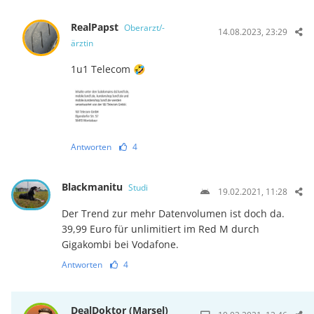
RealPapst
Oberarzt/-
14.08.2023, 23:29
ärztin
1u1 Telecom 🤣
Antworten
4
Blackmanitu
Studi
19.02.2021, 11:28
Der Trend zur mehr Datenvolumen ist doch da.
39,99 Euro für unlimitiert im Red M durch
Gigakombi bei Vodafone.
Antworten
4
DealDoktor (Marsel)