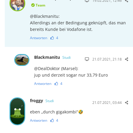
19.02.2021, 12:46
Team
@Blackmanitu:
Allerdings an der Bedingung geknüpft, das man
bereits Kunde bei Vodafone ist.
Antworten
4
Blackmanitu
Studi
21.07.2021, 21:18
@DealDoktor (Marsel):
jup und derzeit sogar nur 33,79 Euro
Antworten
4
froggy
Studi
21.07.2021, 03:44
eben „durch gigakombi“🤣
Antworten
4