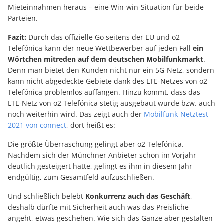
Mieteinnahmen heraus – eine Win-win-Situation für beide
Parteien.
Fazit:
Durch das offizielle Go seitens der EU und o2
Telefónica kann der neue Wettbewerber auf jeden Fall
ein
Wörtchen mitreden auf dem deutschen Mobilfunkmarkt
.
Denn man bietet den Kunden nicht nur ein 5G-Netz, sondern
kann nicht abgedeckte Gebiete dank des LTE-Netzes von o2
Telefónica problemlos auffangen. Hinzu kommt, dass das
LTE-Netz von o2 Telefónica stetig ausgebaut wurde bzw. auch
noch weiterhin wird. Das zeigt auch der
Mobilfunk-Netztest
2021 von connect
, dort heißt es:
Die größte Überraschung gelingt aber o2 Telefónica.
Nachdem sich der Münchner
Anbieter
schon im Vorjahr
deutlich gesteigert hatte, gelingt es ihm in diesem Jahr
endgültig, zum Gesamtfeld aufzuschließen.
Und schließlich belebt
Konkurrenz auch das Geschäft
,
deshalb dürfte mit Sicherheit auch was das Preisliche
angeht, etwas geschehen. Wie sich das Ganze aber gestalten