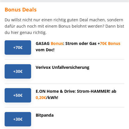
Bonus Deals
Du willst nicht nur einen richtig guten Deal machen, sondern
dafür auch noch mit einem Bonus belohnt werden? Dann bist
du hier genau richtig.
GASAG
Bonus
: Strom oder Gas +
70€
Bonus
+70€
vom Doc!
Verivox Unfallversicherung
+30€
E.ON Home & Drive: Strom-HAMMER! ab
+50€
0,20€
/kWh!
Bitpanda
+30€