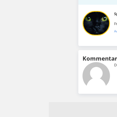
S
F
A
Kommentar 
D