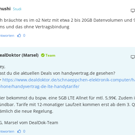
hushi
Studi
ch bräuchte es im o2 Netz mit etwa 2 bis 20GB Datenvolumen und 
ms und das ohne Vertragsbindung
ntworten
0
ealDoktor (Marsel)
Team
ey,
ast du die aktuellen Deals von handyvertrag.de gesehen?
>
https://www.dealdoktor.de/schnaeppchen-elektronik-computer/
phone/handyvertrag-de-lte-handytarife/
ier bekommst du bspw. eine 5GB LTE Allnet für mtl. 5,99€. Zudem is
ündbar. Tarife mit 12-monatiger Laufzeit kommen erst ab dem 3. Qu
ämlich die neue Regelung.
G, Marsel vom DealDok-Team
ntworten
0