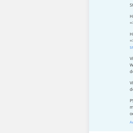
S
H
=
H
=
s
V
W
d
V
d
P
m
o
A