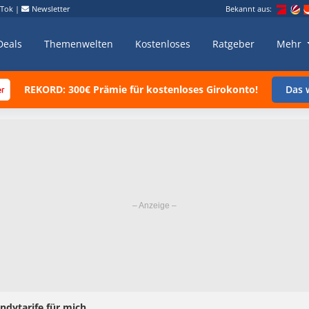
kTok
|
Newsletter
Bekannt aus:
Deals
Themenwelten
Kostenloses
Ratgeber
Mehr
REKORD: 300€ Prämie für kostenloses Girokonto!
Das w
ndytarife für mich