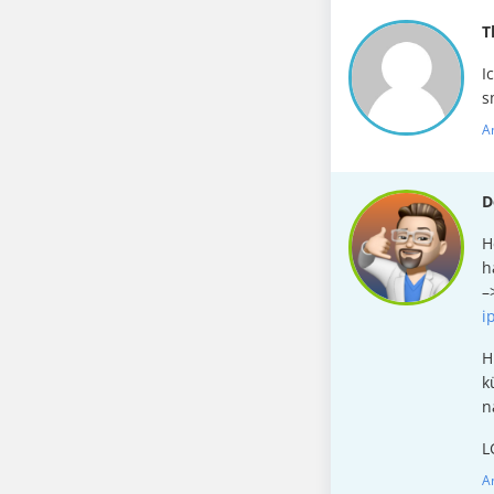
T
I
s
A
D
H
h
–
i
H
k
n
L
A