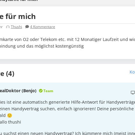
e für mich
hr
Thushi
4
Kommentare
mkarte von O2 oder Telekom etc. mit 12 Monatiger Laufzeit und wi
bindung und das möglichst kostengünstig
 (4)
Ko
ealDoktor (Benjo)
Team
ies ist eine automatisch generierte Hilfe-Antwort für Handyverträge
einen Handyvertrag suchen, einfach ignorieren! Deine persönlich
ald 🙂
allo thushi
u suchst einen neuen Handyvertrag? Ich kümmere mich (meist inn