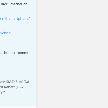
l hier umschauen:
fe-mit-smartphone/
e-ohne-
macht hast, kommt
en/-SMS? Surf-Flat
en Rabatt (18-25,
al?