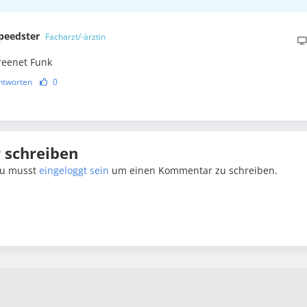
peedster
Facharzt/-ärztin
reenet Funk
ntworten
0
schreiben
u musst
eingeloggt sein
um einen Kommentar zu schreiben.