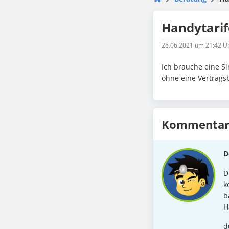
Handytarif
28.06.2021
um 21:42 U
Ich brauche eine Si
ohne eine Vertrags
Kommentare
D
D
k
b
H
d