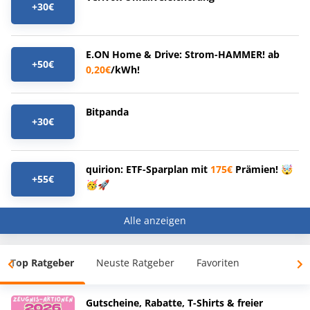
+30€
E.ON Home & Drive: Strom-HAMMER! ab
+50€
0,20€
/kWh!
Bitpanda
+30€
quirion: ETF-Sparplan mit
175€
Prämien! 🤯
+55€
🥳🚀
Alle anzeigen
Top Ratgeber
Neuste Ratgeber
Favoriten
Gutscheine, Rabatte, T-Shirts & freier