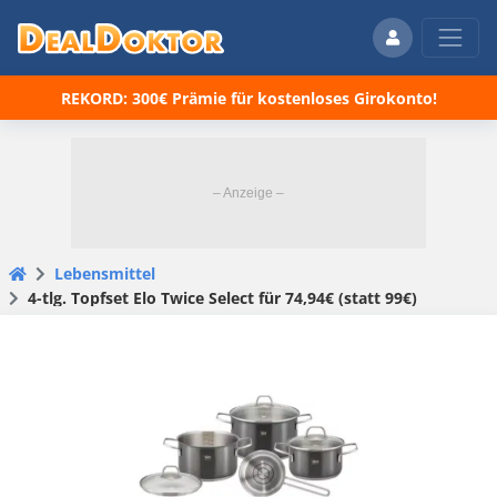
REKORD: 300€ Prämie für kostenloses Girokonto!
Lebensmittel
4-tlg. Topfset Elo Twice Select für 74,94€ (statt 99€)