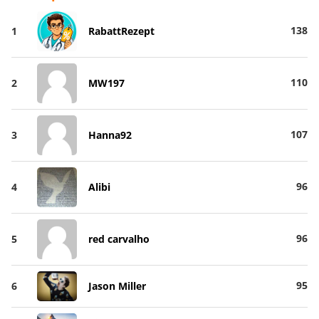
138
1
RabattRezept
110
2
MW197
107
3
Hanna92
96
4
Alibi
96
5
red carvalho
95
6
Jason Miller