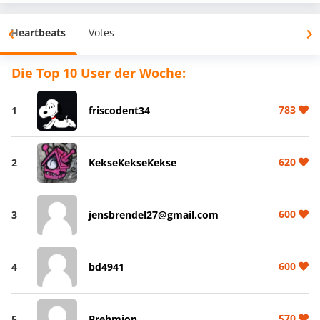
Heartbeats
Votes
Die Top 10 User der Woche:
783
1
friscodent34
620
2
KekseKekseKekse
600
3
jensbrendel27@gmail.com
600
4
bd4941
570
5
Brehmion