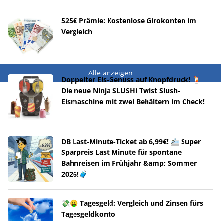
525€ Prämie: Kostenlose Girokonten im
Vergleich
Alle anzeigen
Doppelter Eis-Genuss auf Knopfdruck! 🍹
Die neue Ninja SLUSHi Twist Slush-
Eismaschine mit zwei Behältern im Check!
DB Last-Minute-Ticket ab 6,99€! 🚈 Super
Sparpreis Last Minute für spontane
Bahnreisen im Frühjahr &amp; Sommer
2026!🧳
💸🤑 Tagesgeld: Vergleich und Zinsen fürs
Tagesgeldkonto