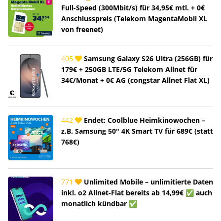
Full-Speed (300Mbit/s) für 34,95€ mtl. + 0€
Anschlusspreis (Telekom MagentaMobil XL
von freenet)
405
Samsung Galaxy S26 Ultra (256GB) für
179€ + 250GB LTE/5G Telekom Allnet für
34€/Monat + 0€ AG (congstar Allnet Flat XL)
442
Endet: Coolblue Heimkinowochen –
z.B. Samsung 50" 4K Smart TV für 689€ (statt
768€)
771
Unlimited Mobile – unlimitierte Daten
inkl. o2 Allnet-Flat bereits ab 14,99€ ✅ auch
monatlich kündbar ✅