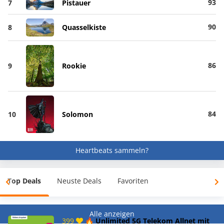
93
7
Pistauer
90
8
Quasselkiste
86
9
Rookie
84
10
Solomon
Heartbeats sammeln?
Top Deals
Neuste Deals
Favoriten
Alle anzeigen
399
🔥 Unlimited 5G Telekom Allnet mit