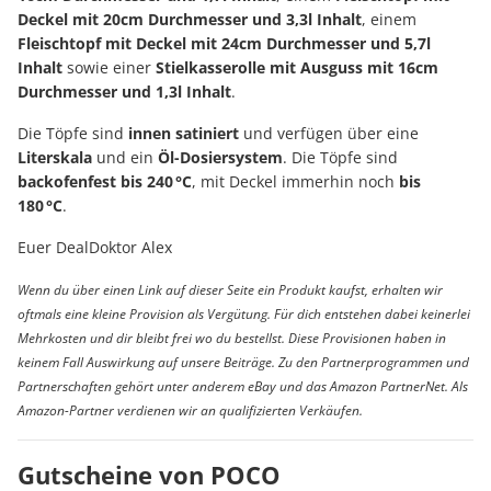
Deckel mit 20cm Durchmesser und 3,3l Inhalt
, einem
Fleischtopf mit Deckel mit 24cm Durchmesser und 5,7l
Inhalt
sowie einer
Stielkasserolle mit Ausguss mit 16cm
Durchmesser und 1,3l Inhalt
.
Die Töpfe sind
innen satiniert
und verfügen über eine
Literskala
und ein
Öl-Dosiersystem
. Die Töpfe sind
backofenfest bis 240 °C
, mit Deckel immerhin noch
bis
180 °C
.
Euer DealDoktor Alex
Wenn du über einen Link auf dieser Seite ein Produkt kaufst, erhalten wir
oftmals eine kleine Provision als Vergütung. Für dich entstehen dabei keinerlei
Mehrkosten und dir bleibt frei wo du bestellst. Diese Provisionen haben in
keinem Fall Auswirkung auf unsere Beiträge. Zu den Partnerprogrammen und
Partnerschaften gehört unter anderem eBay und das Amazon PartnerNet. Als
Amazon-Partner verdienen wir an qualifizierten Verkäufen.
Gutscheine von POCO