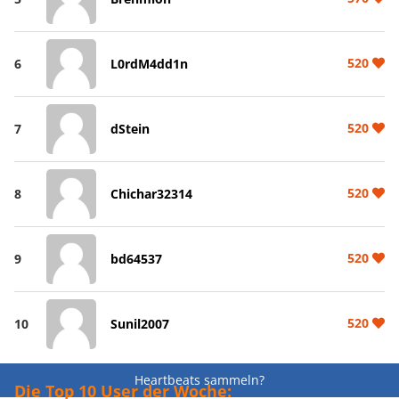
520
6
L0rdM4dd1n
520
7
dStein
520
8
Chichar32314
520
9
bd64537
520
10
Sunil2007
Heartbeats sammeln?
Die Top 10 User der Woche: