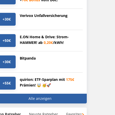
Verivox Unfallversicherung
+30€
E.ON Home & Drive: Strom-
+50€
HAMMER! ab
0,20€
/kWh!
Bitpanda
+30€
quirion: ETF-Sparplan mit
175€
+55€
Prämien! 🤯 🥳🚀
Alle anzeigen
op Ratgeber
Neuste Ratgeber
Favoriten