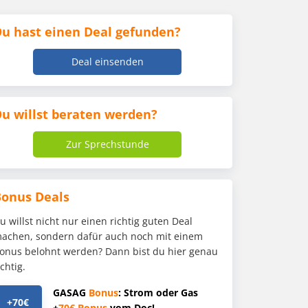
u hast einen Deal gefunden?
Deal einsenden
u willst beraten werden?
Zur Sprechstunde
Bonus Deals
u willst nicht nur einen richtig guten Deal
achen, sondern dafür auch noch mit einem
onus belohnt werden? Dann bist du hier genau
ichtig.
GASAG
Bonus
: Strom oder Gas
+70€
+
70€
Bonus
vom Doc!