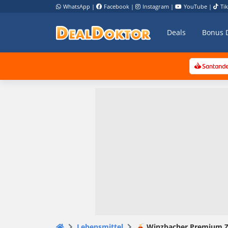
WhatsApp
|
Facebook
|
Instagram
|
YouTube
|
Ti
Deals
Bonus 
Lebensmittel
🍝 Winzbacher Premium Zes