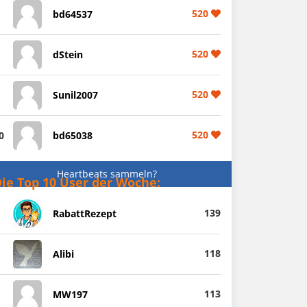
520
bd64537
520
dStein
520
Sunil2007
520
0
bd65038
Heartbeats sammeln?
ie Top 10 User der Woche:
139
RabattRezept
118
Alibi
113
MW197