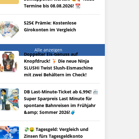
Termine bis 08.08.2026! 📆
525€ Prämie: Kostenlose
Girokonten im Vergleich
Alle anzeigen
Doppelter Eis-Genuss auf
Knopfdruck! 🍹 Die neue Ninja
SLUSHi Twist Slush-Eismaschine
mit zwei Behältern im Check!
DB Last-Minute-Ticket ab 6,99€! 🚈
Super Sparpreis Last Minute für
spontane Bahnreisen im Frühjahr
&amp; Sommer 2026!🧳
💸🤑 Tagesgeld: Vergleich und
Zinsen fürs Tagesgeldkonto