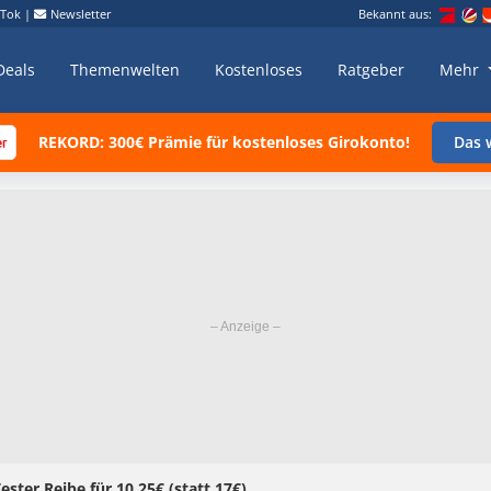
kTok
|
Newsletter
Bekannt aus:
Deals
Themenwelten
Kostenloses
Ratgeber
Mehr
REKORD: 300€ Prämie für kostenloses Girokonto!
Das w
ter Reibe für 10,25€ (statt 17€)