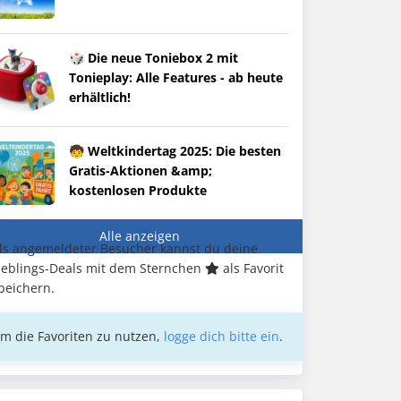
🎲 Die neue Toniebox 2 mit
Tonieplay: Alle Features - ab heute
erhältlich!
🧒 Weltkindertag 2025: Die besten
Gratis-Aktionen &amp;
kostenlosen Produkte
Alle anzeigen
ls angemeldeter Besucher kannst du deine
ieblings-Deals mit dem Sternchen
als Favorit
peichern.
m die Favoriten zu nutzen,
logge dich bitte ein
.