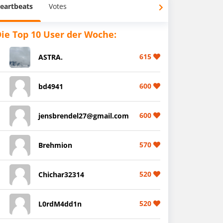
eartbeats
Votes
ie Top 10 User der Woche:
615
ASTRA.
600
bd4941
600
jensbrendel27@gmail.com
570
Brehmion
520
Chichar32314
520
L0rdM4dd1n