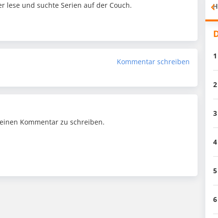
 lese und suchte Serien auf der Couch.
H
D
1
Kommentar schreiben
2
3
einen Kommentar zu schreiben.
4
5
6