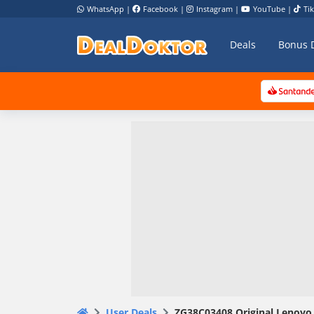
WhatsApp
|
Facebook
|
Instagram
|
YouTube
|
Ti
Deals
Bonus 
User Deals
ZG38C03408 Original Lenovo A