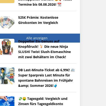
Termine bis 08.08.2026! 📆
525€ Prämie: Kostenlose
Girokonten im Vergleich
Alle anzeigen
Doppelter Eis-Genuss auf
Knopfdruck! 🍹 Die neue Ninja
SLUSHi Twist Slush-Eismaschine
mit zwei Behältern im Check!
DB Last-Minute-Ticket ab 6,99€! 🚈
Super Sparpreis Last Minute für
spontane Bahnreisen im Frühjahr
&amp; Sommer 2026!🧳
💸🤑 Tagesgeld: Vergleich und
Zinsen fürs Tagesgeldkonto