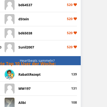
520
bd64537
520
dStein
520
bd65038
520
0
Sunil2007
Heartbeats sammeln?
ie Top 10 User der Woche:
139
RabattRezept
131
MW197
108
Alibi