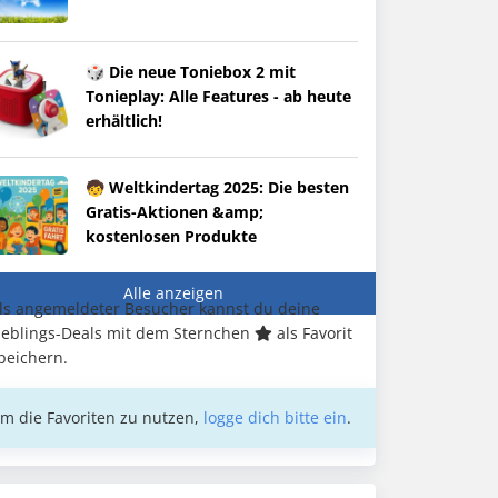
🎲 Die neue Toniebox 2 mit
Tonieplay: Alle Features - ab heute
erhältlich!
🧒 Weltkindertag 2025: Die besten
Gratis-Aktionen &amp;
kostenlosen Produkte
Alle anzeigen
ls angemeldeter Besucher kannst du deine
ieblings-Deals mit dem Sternchen
als Favorit
peichern.
m die Favoriten zu nutzen,
logge dich bitte ein
.