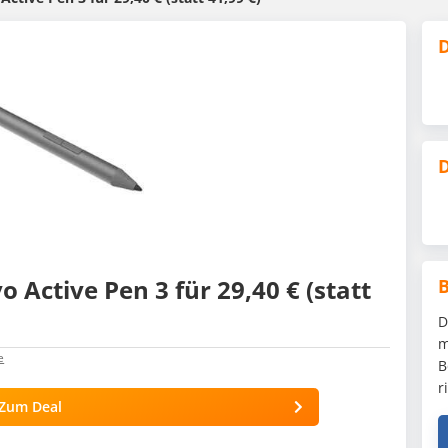
D
D
 Active Pen 3 für 29,40 € (statt
D
m
e
B
r
Zum Deal