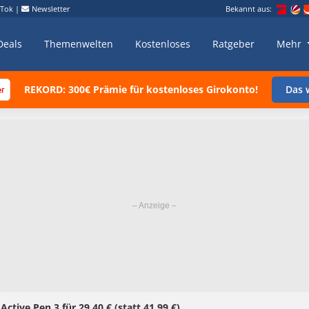
kTok
|
Newsletter
Bekannt aus:
Deals
Themenwelten
Kostenloses
Ratgeber
Mehr
REKORD: 300€ Prämie für kostenloses Girokonto!
Das w
ctive Pen 3 für 29,40 € (statt 41,99 €)