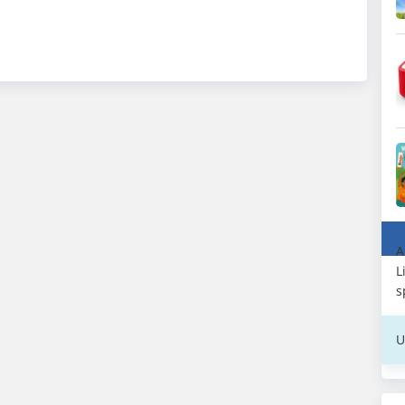
A
L
s
U