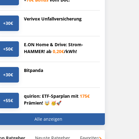
Verivox Unfallversicherung
+30€
E.ON Home & Drive: Strom-
+50€
HAMMER! ab
0,20€
/kWh!
Bitpanda
+30€
quirion: ETF-Sparplan mit
175€
+55€
Prämien! 🤯 🥳🚀
Alle anzeigen
op Ratgeber
Neuste Ratgeber
Favoriten