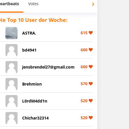
eartbeats
Votes
ie Top 10 User der Woche:
615
ASTRA.
600
bd4941
600
jensbrendel27@gmail.com
570
Brehmion
520
L0rdM4dd1n
520
Chichar32314