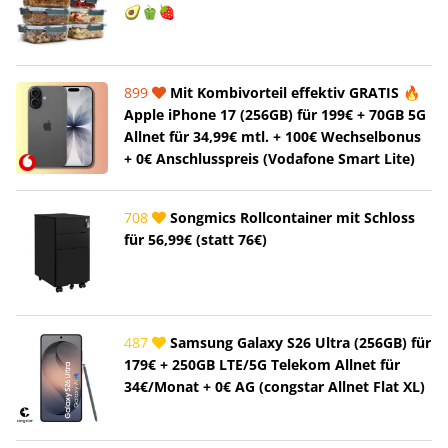
🥑🫑🍓
899
Mit Kombivorteil effektiv GRATIS 🔥
Apple iPhone 17 (256GB) für 199€ + 70GB 5G
Allnet für 34,99€ mtl. + 100€ Wechselbonus
+ 0€ Anschlusspreis (Vodafone Smart Lite)
708
Songmics Rollcontainer mit Schloss
für 56,99€ (statt 76€)
487
Samsung Galaxy S26 Ultra (256GB) für
179€ + 250GB LTE/5G Telekom Allnet für
34€/Monat + 0€ AG (congstar Allnet Flat XL)