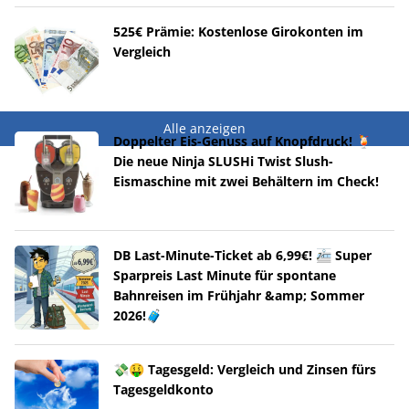
525€ Prämie: Kostenlose Girokonten im
Vergleich
Alle anzeigen
Doppelter Eis-Genuss auf Knopfdruck! 🍹
Die neue Ninja SLUSHi Twist Slush-
Eismaschine mit zwei Behältern im Check!
DB Last-Minute-Ticket ab 6,99€! 🚈 Super
Sparpreis Last Minute für spontane
Bahnreisen im Frühjahr &amp; Sommer
2026!🧳
💸🤑 Tagesgeld: Vergleich und Zinsen fürs
Tagesgeldkonto