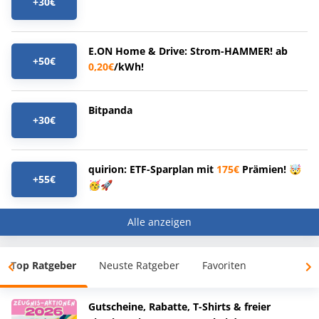
+30€
E.ON Home & Drive: Strom-HAMMER! ab
+50€
0,20€
/kWh!
Bitpanda
+30€
quirion: ETF-Sparplan mit
175€
Prämien! 🤯
+55€
🥳🚀
Alle anzeigen
Top Ratgeber
Neuste Ratgeber
Favoriten
Gutscheine, Rabatte, T-Shirts & freier