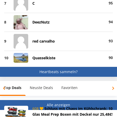
95
7
C
94
8
DeezNutz
93
9
red carvalho
90
10
Quasselkiste
Heartbeats sammeln?
Top Deals
Neuste Deals
Favoriten
Alle anzeigen
608
Schluss mit Chaos im Kühlschrank: 10
Glas Meal Prep Boxen mit Deckel nur 25,48€!