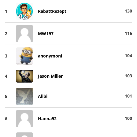
130
1
RabattRezept
116
2
MW197
104
3
anonymoni
103
4
Jason Miller
101
5
Alibi
100
6
Hanna92