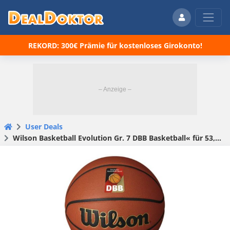
REKORD: 300€ Prämie für kostenloses Girokonto!
User Deals
Wilson Basketball Evolution Gr. 7 DBB Basketball« für 53,90 € (statt 60,92 €)