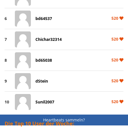
520
6
bd64537
520
7
Chichar32314
520
8
bd65038
520
9
dStein
520
10
Sunil2007
Heartbeats sammeln?
Die Top 10 User der Woche: