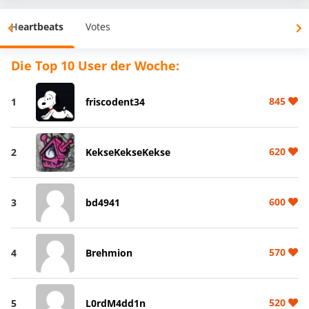
Heartbeats
Votes
Die Top 10 User der Woche:
845
1
friscodent34
620
2
KekseKekseKekse
600
3
bd4941
570
4
Brehmion
520
5
L0rdM4dd1n