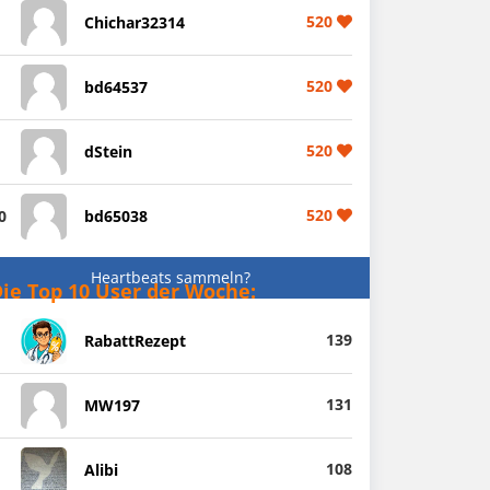
520
Chichar32314
520
bd64537
520
dStein
520
0
bd65038
Heartbeats sammeln?
ie Top 10 User der Woche:
139
RabattRezept
131
MW197
108
Alibi