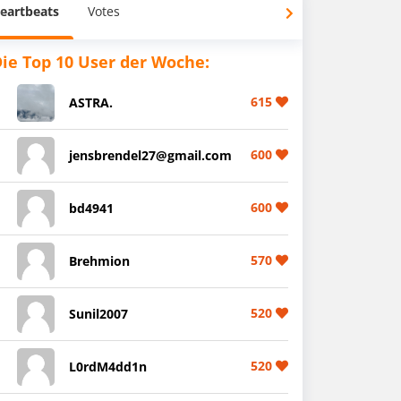
eartbeats
Votes
ie Top 10 User der Woche:
615
ASTRA.
600
jensbrendel27@gmail.com
600
bd4941
570
Brehmion
520
Sunil2007
520
L0rdM4dd1n