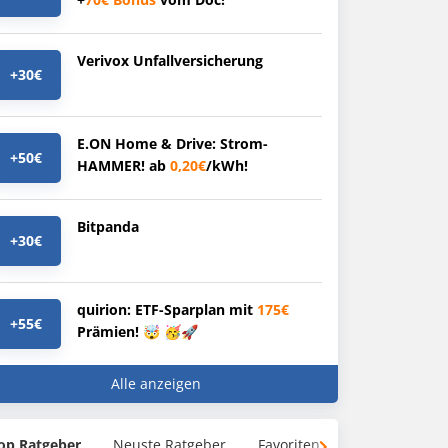
Verivox Unfallversicherung
+30€
E.ON Home & Drive: Strom-
+50€
HAMMER! ab
0,20€
/kWh!
Bitpanda
+30€
quirion: ETF-Sparplan mit
175€
+55€
Prämien! 🤯 🥳🚀
Alle anzeigen
op Ratgeber
Neuste Ratgeber
Favoriten