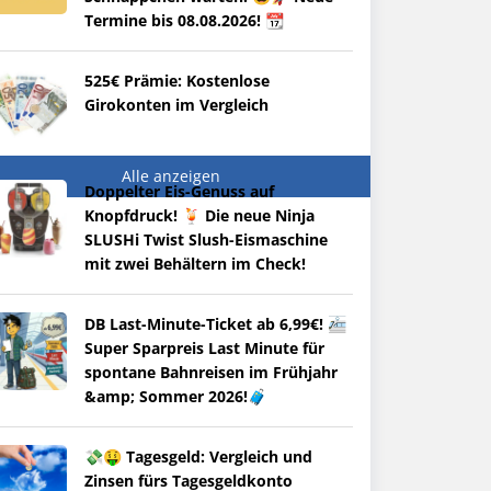
Termine bis 08.08.2026! 📆
525€ Prämie: Kostenlose
Girokonten im Vergleich
Alle anzeigen
Doppelter Eis-Genuss auf
Knopfdruck! 🍹 Die neue Ninja
SLUSHi Twist Slush-Eismaschine
mit zwei Behältern im Check!
DB Last-Minute-Ticket ab 6,99€! 🚈
Super Sparpreis Last Minute für
spontane Bahnreisen im Frühjahr
&amp; Sommer 2026!🧳
💸🤑 Tagesgeld: Vergleich und
Zinsen fürs Tagesgeldkonto