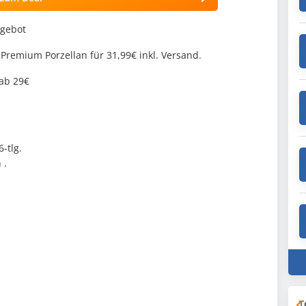
ngebot
, Premium Porzellan für 31,99€ inkl. Versand.
 ab 29€
-tlg.
 .
T