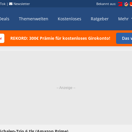
kTok
|
Newsletter
Bekannt aus:
Deals
Themenwelten
Kostenloses
Ratgeber
Mehr
REKORD: 300€ Prämie für kostenloses Girokonto!
Das w
Schalen-Trio,6 tlg.(Amazon Prime)