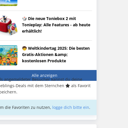
🎲 Die neue Toniebox 2 mit
Tonieplay: Alle Features - ab heute
erhältlich!
🧒 Weltkindertag 2025: Die besten
Gratis-Aktionen &amp;
kostenlosen Produkte
Alle anzeigen
ls angemeldeter Besucher kannst du deine
ieblings-Deals mit dem Sternchen
als Favorit
peichern.
m die Favoriten zu nutzen,
logge dich bitte ein
.