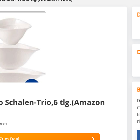
D
D
o Schalen-Trio,6 tlg.(Amazon
D
m
B
r
eren
Zum Deal