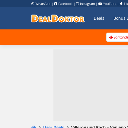
WhatsApp
|
Facebook
|
Instagram
|
YouTube
|
Ti
Deals
Bonus 
User Deals
Villeroy und Boch – Vapiano 