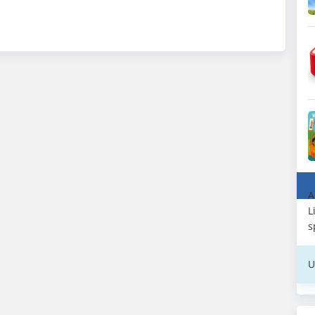
A
L
s
U