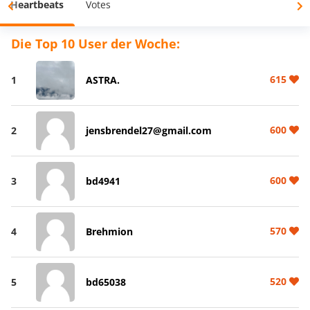
Heartbeats
Votes
Die Top 10 User der Woche:
615
1
ASTRA.
600
2
jensbrendel27@gmail.com
600
3
bd4941
570
4
Brehmion
520
5
bd65038