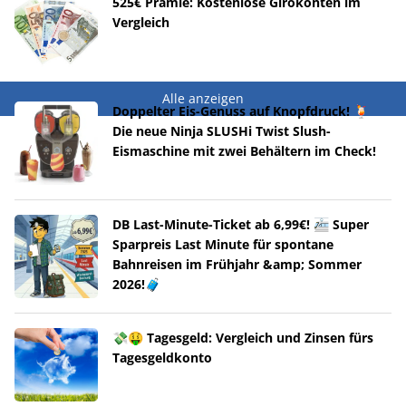
525€ Prämie: Kostenlose Girokonten im
Vergleich
Alle anzeigen
Doppelter Eis-Genuss auf Knopfdruck! 🍹
Die neue Ninja SLUSHi Twist Slush-
Eismaschine mit zwei Behältern im Check!
DB Last-Minute-Ticket ab 6,99€! 🚈 Super
Sparpreis Last Minute für spontane
Bahnreisen im Frühjahr &amp; Sommer
2026!🧳
💸🤑 Tagesgeld: Vergleich und Zinsen fürs
Tagesgeldkonto