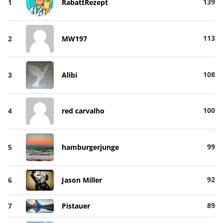
139
1
RabattRezept
113
2
MW197
108
3
Alibi
100
4
red carvalho
99
5
hamburgerjunge
92
6
Jason Miller
89
7
Pistauer