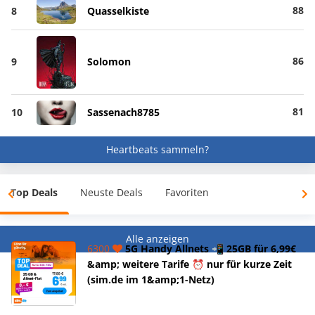
88
8
Quasselkiste
86
9
Solomon
81
10
Sassenach8785
Heartbeats sammeln?
Top Deals
Neuste Deals
Favoriten
Alle anzeigen
6300
5G Handy Allnets 📲 25GB für 6,99€
&amp; weitere Tarife ⏰ nur für kurze Zeit
(sim.de im 1&amp;1-Netz)