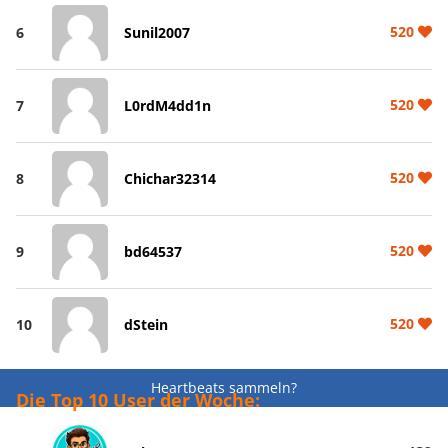
520
6
Sunil2007
520
7
L0rdM4dd1n
520
8
Chichar32314
520
9
bd64537
520
10
dStein
Heartbeats sammeln?
Die Top 10 User der Woche: