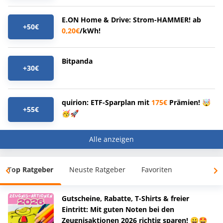
E.ON Home & Drive: Strom-HAMMER! ab
+50€
0,20€
/kWh!
Bitpanda
+30€
quirion: ETF-Sparplan mit
175€
Prämien! 🤯
+55€
🥳🚀
Alle anzeigen
Top Ratgeber
Neuste Ratgeber
Favoriten
Gutscheine, Rabatte, T-Shirts & freier
Eintritt: Mit guten Noten bei den
Zeugnisaktionen 2026 richtig sparen! 😀🤩