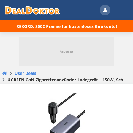
REKORD: 300€ Prämie für kostenloses Girokonto!
User Deals
UGREEN GaN-Zigarettenanzünder-Ladegerät – 150W, Schnellladung, 4 Ports