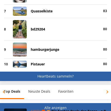
83
7
Quasselkiste
80
8
bd29204
80
9
hamburgerjunge
80
10
Pistauer
Heartbeats sammeln?
Top Deals
Neuste Deals
Favoriten
Alle anzeigen