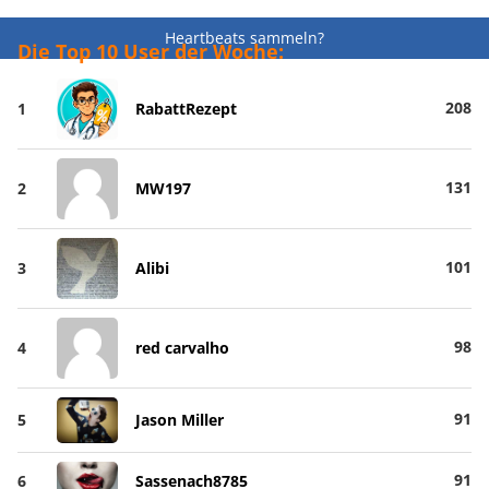
Heartbeats sammeln?
Die Top 10 User der Woche:
208
1
RabattRezept
131
2
MW197
101
3
Alibi
98
4
red carvalho
91
5
Jason Miller
91
6
Sassenach8785