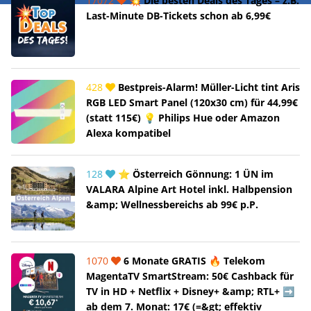
17072
💥 Die besten Deals des Tages – z.B.
Last-Minute DB-Tickets schon ab 6,99€
428
Bestpreis-Alarm! Müller-Licht tint Aris
RGB LED Smart Panel (120x30 cm) für 44,99€
(statt 115€) 💡 Philips Hue oder Amazon
Alexa kompatibel
128
⭐ Österreich Gönnung: 1 ÜN im
VALARA Alpine Art Hotel inkl. Halbpension
&amp; Wellnessbereichs ab 99€ p.P.
1070
6 Monate GRATIS 🔥 Telekom
MagentaTV SmartStream: 50€ Cashback für
TV in HD + Netflix + Disney+ &amp; RTL+ ➡️
ab dem 7. Monat: 17€ (=&gt; effektiv