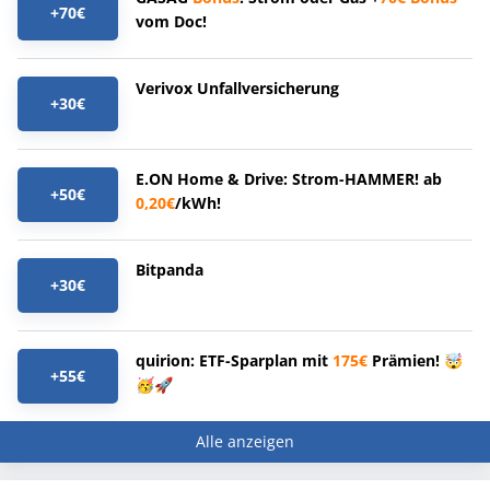
+70€
vom Doc!
Verivox Unfallversicherung
+30€
E.ON Home & Drive: Strom-HAMMER! ab
+50€
0,20€
/kWh!
Bitpanda
+30€
quirion: ETF-Sparplan mit
175€
Prämien! 🤯
+55€
🥳🚀
Alle anzeigen