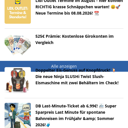
Lidl Outlet Termine im August - hier können
RICHTIG krasse Schnäppchen warten! 😀🚀
Neue Termine bis 08.08.2026! 📆
525€ Prämie: Kostenlose Girokonten im
Vergleich
Alle anzeigen
Doppelter Eis-Genuss auf Knopfdruck! 🍹
Die neue Ninja SLUSHi Twist Slush-
Eismaschine mit zwei Behältern im Check!
DB Last-Minute-Ticket ab 6,99€! 🚈 Super
Sparpreis Last Minute für spontane
Bahnreisen im Frühjahr &amp; Sommer
2026!🧳