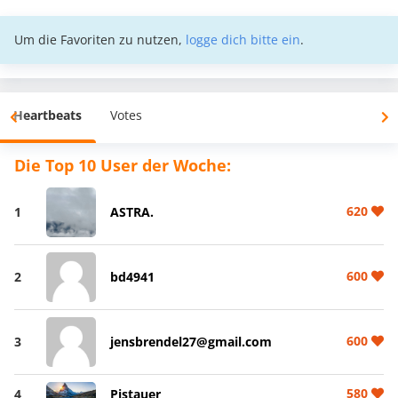
Um die Favoriten zu nutzen,
logge dich bitte ein
.
Heartbeats
Votes
Die Top 10 User der Woche:
620
1
ASTRA.
600
2
bd4941
600
3
jensbrendel27@gmail.com
580
4
Pistauer