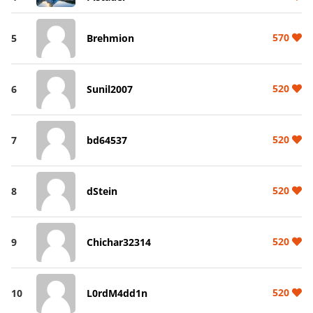
570
5
Brehmion
520
6
Sunil2007
520
7
bd64537
520
8
dStein
520
9
Chichar32314
520
10
L0rdM4dd1n