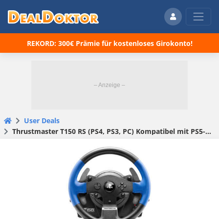
REKORD: 300€ Prämie für kostenloses Girokonto!
User Deals
Thrust­mas­ter T150 RS (PS4, PS3, PC) Kompatibel mit PS5-Spie­len (Joystick, Gamepad, Lenkrad) für 109,99 € (statt 129,95 €)