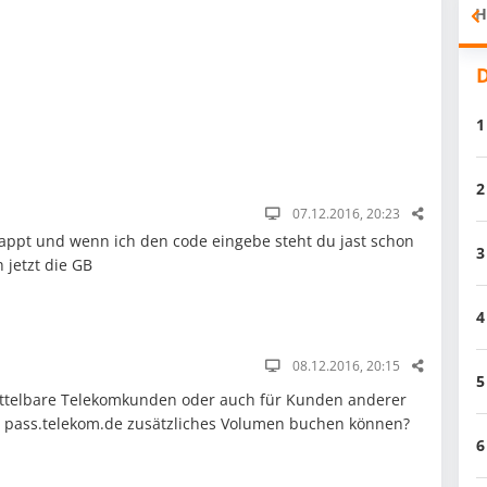
H
D
1
2
07.12.2016, 20:23
klappt und wenn ich den code eingebe steht du jast schon
3
jetzt die GB
4
08.12.2016, 20:15
5
mittelbare Telekomkunden oder auch für Kunden anderer
r pass.telekom.de zusätzliches Volumen buchen können?
6