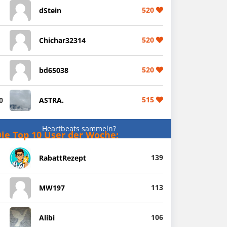
520
dStein
520
Chichar32314
520
bd65038
515
0
ASTRA.
Heartbeats sammeln?
ie Top 10 User der Woche:
139
RabattRezept
113
MW197
106
Alibi