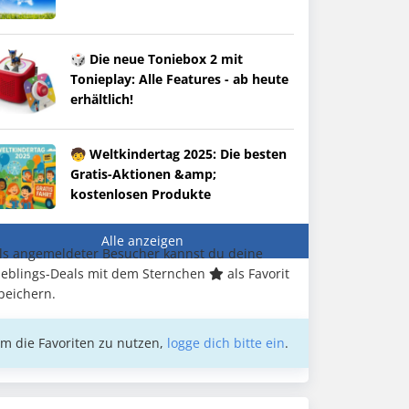
🎲 Die neue Toniebox 2 mit
Tonieplay: Alle Features - ab heute
erhältlich!
🧒 Weltkindertag 2025: Die besten
Gratis-Aktionen &amp;
kostenlosen Produkte
Alle anzeigen
ls angemeldeter Besucher kannst du deine
ieblings-Deals mit dem Sternchen
als Favorit
peichern.
m die Favoriten zu nutzen,
logge dich bitte ein
.