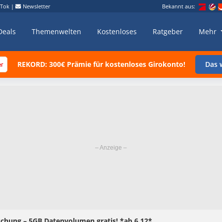
kTok
|
Newsletter
Bekannt aus:
Deals
Themenwelten
Kostenloses
Ratgeber
Mehr
REKORD: 300€ Prämie für kostenloses Girokonto!
Das w
chung – 5GB Datenvolumen gratis! *ab 6.12*