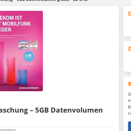
D
D
D
m
B
raschung – 5GB Datenvolumen
r
mmentare