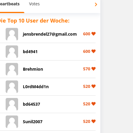
eartbeats
Votes
ie Top 10 User der Woche:
600
jensbrendel27@gmail.com
600
bd4941
570
Brehmion
520
L0rdM4dd1n
520
bd64537
520
Sunil2007