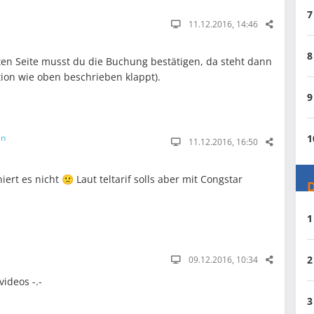
7
11.12.2016, 14:46
8
zten Seite musst du die Buchung bestätigen, da steht dann
tion wie oben beschrieben klappt).
9
1
in
11.12.2016, 16:50
iert es nicht 🙁 Laut teltarif solls aber mit Congstar
D
1
2
09.12.2016, 10:34
videos -.-
3