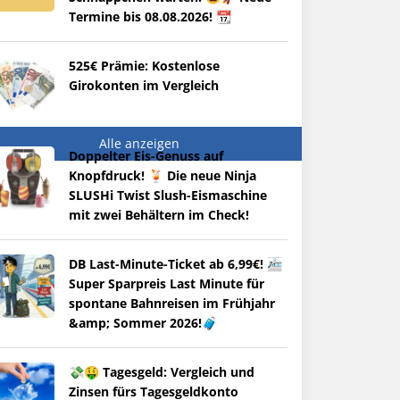
Termine bis 08.08.2026! 📆
525€ Prämie: Kostenlose
Girokonten im Vergleich
Alle anzeigen
Doppelter Eis-Genuss auf
Knopfdruck! 🍹 Die neue Ninja
SLUSHi Twist Slush-Eismaschine
mit zwei Behältern im Check!
DB Last-Minute-Ticket ab 6,99€! 🚈
Super Sparpreis Last Minute für
spontane Bahnreisen im Frühjahr
&amp; Sommer 2026!🧳
💸🤑 Tagesgeld: Vergleich und
Zinsen fürs Tagesgeldkonto