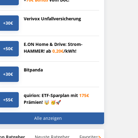
Verivox Unfallversicherung
+30€
E.ON Home & Drive: Strom-
+50€
HAMMER! ab
0,20€
/kWh!
Bitpanda
+30€
quirion: ETF-Sparplan mit
175€
+55€
Prämien! 🤯 🥳🚀
Alle anzeigen
op Ratgeber
Neuste Ratgeber
Favoriten