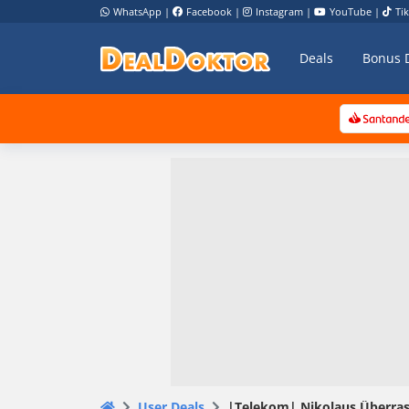
WhatsApp
|
Facebook
|
Instagram
|
YouTube
|
Ti
Deals
Bonus 
User Deals
|Telekom| Nikolaus Überras