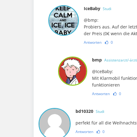
IceBaby
Studi
@bmp:
Probiers aus. Auf der let
der Preis (0€ wenn die Ak
Antworten
0
bmp
Assistenzarzt/-ärzt
@IceBaby:
Mit Klarmobil funktion
funktionieren
Antworten
0
bd10320
Studi
perfekt für all die Weihnachts
Antworten
0