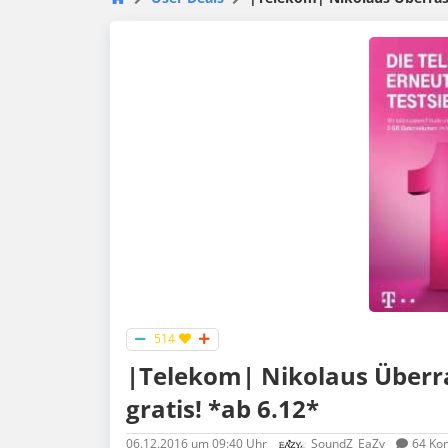
514
|Telekom| Nikolaus Über
gratis! *ab 6.12*
06.12.2016
um 09:40 Uhr
SoundZ_EaZy
64
Ko