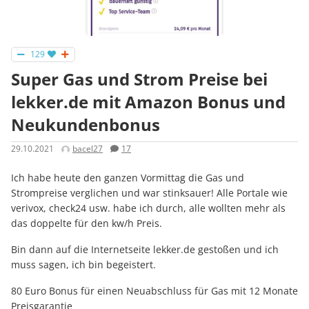
129
Super Gas und Strom Preise bei
lekker.de mit Amazon Bonus und
Neukundenbonus
29.10.2021
bacel27
17
Ich habe heute den ganzen Vormittag die Gas und
Strompreise verglichen und war stinksauer! Alle Portale wie
verivox, check24 usw. habe ich durch, alle wollten mehr als
das doppelte für den kw/h Preis.
Bin dann auf die Internetseite lekker.de gestoßen und ich
muss sagen, ich bin begeistert.
80 Euro Bonus für einen Neuabschluss für Gas mit 12 Monate
Preisgarantie