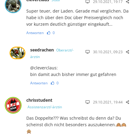
29.10.2021, 19:17
Super teuer, der Laden. Gerade mal verglichen. Da
habe ich über den Doc über Preisvergleich noch
vor kurzem deutlich günstiger eingekauft…
Antworten
0
seedrachen
Oberarzt/-
30.10.2021, 09:23
ärztin
@cleverclaus:
bin damit auch bisher immer gut gefahren
Antworten
0
chrisstudent
29.10.2021, 19:44
Assistenzarzt/-ärztin
Das Doppelte??? Was schreibst du denn da? Du
scheinst dich nicht besonders auszukennen.🙈🙉
🙊