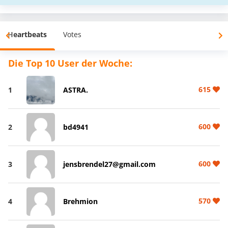
Heartbeats
Votes
Die Top 10 User der Woche:
615
1
ASTRA.
600
2
bd4941
600
3
jensbrendel27@gmail.com
570
4
Brehmion