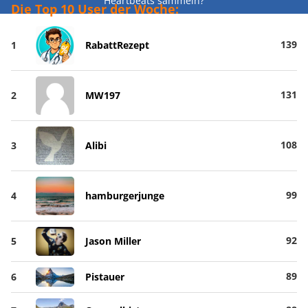
Heartbeats sammeln?
Die Top 10 User der Woche:
139
1
RabattRezept
131
2
MW197
108
3
Alibi
99
4
hamburgerjunge
92
5
Jason Miller
89
6
Pistauer