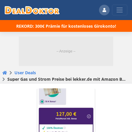
REKORD: 300€ Prämie für kostenloses Girokonto!
User Deals
Super Gas und Strom Preise bei lekker.de mit Amazon Bonus und Neukundenbonus