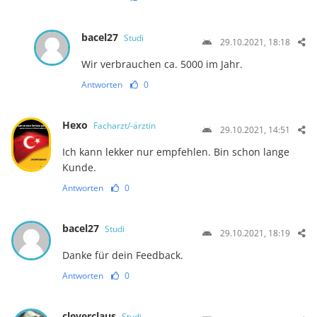
bacel27
Studi
29.10.2021, 18:18
Wir verbrauchen ca. 5000 im Jahr.
Antworten
0
Hexo
Facharzt/-ärztin
29.10.2021, 14:51
Ich kann lekker nur empfehlen. Bin schon lange
Kunde.
Antworten
0
bacel27
Studi
29.10.2021, 18:19
Danke für dein Feedback.
Antworten
0
cleverclaus
Studi