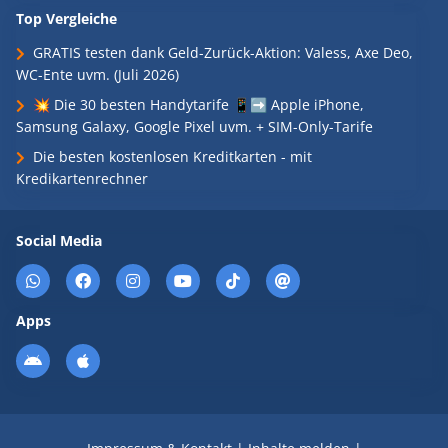
Top Vergleiche
GRATIS testen dank Geld-Zurück-Aktion: Valess, Axe Deo,
WC-Ente uvm. (Juli 2026)
💥 Die 30 besten Handytarife 📱➡️ Apple iPhone,
Samsung Galaxy, Google Pixel uvm. + SIM-Only-Tarife
Die besten kostenlosen Kreditkarten - mit
Kredikartenrechner
Social Media
Apps