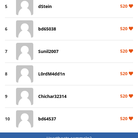
520
5
dStein
520
6
bd65038
520
7
Sunil2007
520
8
L0rdM4dd1n
520
9
Chichar32314
520
10
bd64537