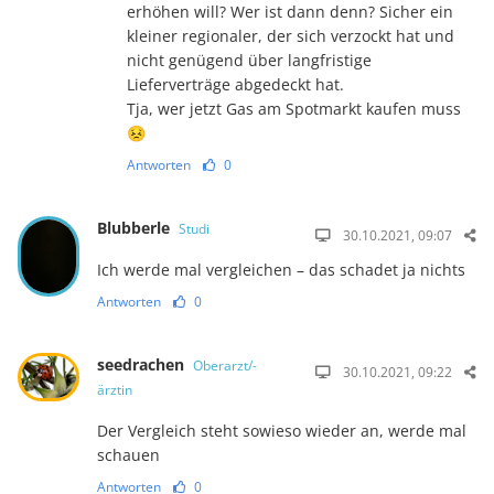
erhöhen will? Wer ist dann denn? Sicher ein
kleiner regionaler, der sich verzockt hat und
nicht genügend über langfristige
Lieferverträge abgedeckt hat.
Tja, wer jetzt Gas am Spotmarkt kaufen muss
😣
Antworten
0
Blubberle
Studi
30.10.2021, 09:07
Ich werde mal vergleichen – das schadet ja nichts
Antworten
0
seedrachen
Oberarzt/-
30.10.2021, 09:22
ärztin
Der Vergleich steht sowieso wieder an, werde mal
schauen
Antworten
0