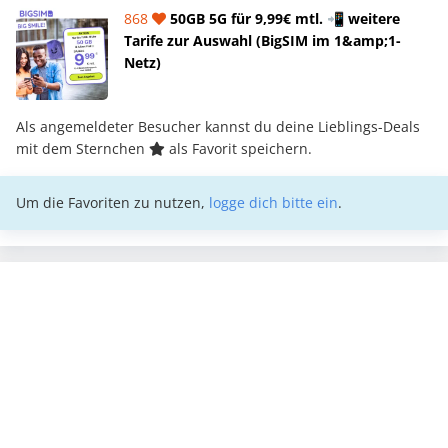
868
50GB 5G für 9,99€ mtl. 📲 weitere
Tarife zur Auswahl (BigSIM im 1&amp;1-
Netz)
Als angemeldeter Besucher kannst du deine Lieblings-Deals
mit dem Sternchen
als Favorit speichern.
Um die Favoriten zu nutzen,
logge dich bitte ein
.