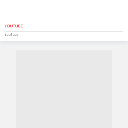
YOUTUBE
YouTube