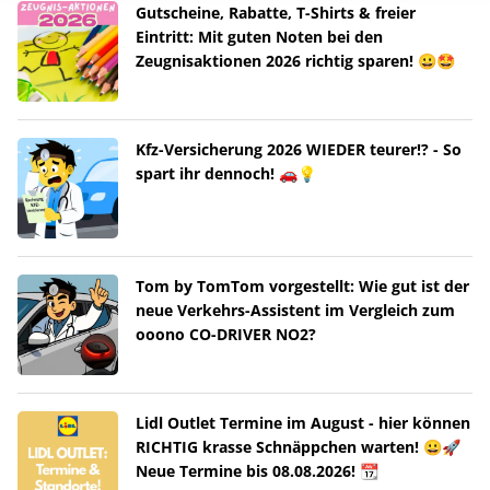
Gutscheine, Rabatte, T-Shirts & freier
Eintritt: Mit guten Noten bei den
Zeugnisaktionen 2026 richtig sparen! 😀🤩
Kfz-Versicherung 2026 WIEDER teurer!? - So
spart ihr dennoch! 🚗💡
Tom by TomTom vorgestellt: Wie gut ist der
neue Verkehrs-Assistent im Vergleich zum
ooono CO-DRIVER NO2?
Lidl Outlet Termine im August - hier können
RICHTIG krasse Schnäppchen warten! 😀🚀
Neue Termine bis 08.08.2026! 📆