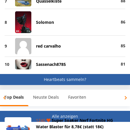
88
7
Quasselkiste
86
8
Solomon
85
9
red carvalho
81
10
Sassenach8785
Heartbeats sammeln?
Top Deals
Neuste Deals
Favoriten
Alle anzeigen
1240
Super Soaker Nerf Fortnite HG
Water Blaster für 8,78€ (statt 18€)