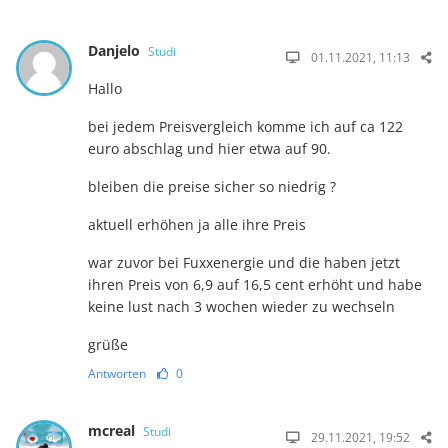
Danjelo
Studi
01.11.2021, 11:13
Hallo
bei jedem Preisvergleich komme ich auf ca 122
euro abschlag und hier etwa auf 90.
bleiben die preise sicher so niedrig ?
aktuell erhöhen ja alle ihre Preis
war zuvor bei Fuxxenergie und die haben jetzt
ihren Preis von 6,9 auf 16,5 cent erhöht und habe
keine lust nach 3 wochen wieder zu wechseln
grüße
Antworten
0
mcreal
Studi
29.11.2021, 19:52