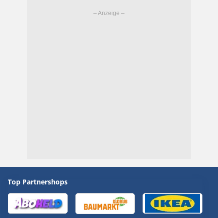
Top Partnershops