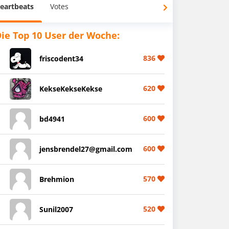
eartbeats
Votes
ie Top 10 User der Woche:
836
friscodent34
620
KekseKekseKekse
600
bd4941
600
jensbrendel27@gmail.com
570
Brehmion
520
Sunil2007