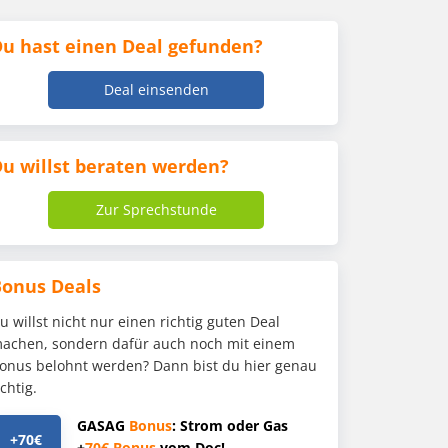
u hast einen Deal gefunden?
Deal einsenden
u willst beraten werden?
Zur Sprechstunde
Bonus Deals
u willst nicht nur einen richtig guten Deal
achen, sondern dafür auch noch mit einem
onus belohnt werden? Dann bist du hier genau
ichtig.
GASAG
Bonus
: Strom oder Gas
+70€
+
70€
Bonus
vom Doc!