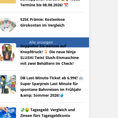
Termine bis 08.08.2026! 📆
525€ Prämie: Kostenlose
Girokonten im Vergleich
Alle anzeigen
Doppelter Eis-Genuss auf
Knopfdruck! 🍹 Die neue Ninja
SLUSHi Twist Slush-Eismaschine
mit zwei Behältern im Check!
DB Last-Minute-Ticket ab 6,99€! 🚈
Super Sparpreis Last Minute für
spontane Bahnreisen im Frühjahr
&amp; Sommer 2026!🧳
💸🤑 Tagesgeld: Vergleich und
Zinsen fürs Tagesgeldkonto