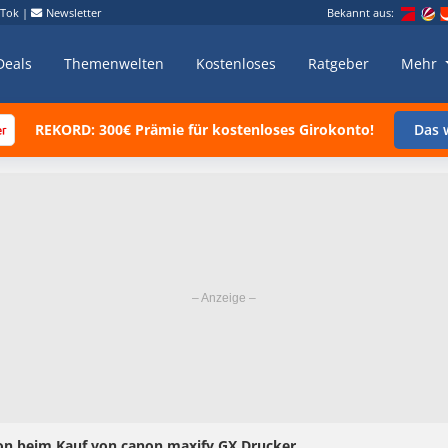
kTok
|
Newsletter
Bekannt aus:
Deals
Themenwelten
Kostenloses
Ratgeber
Mehr
REKORD: 300€ Prämie für kostenloses Girokonto!
Das w
n beim Kauf von canon maxify GX Drucker