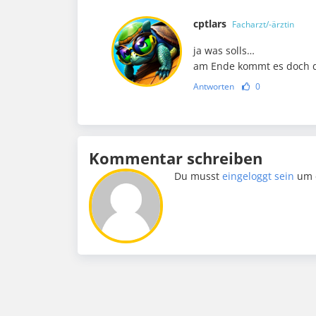
cptlars
Facharzt/-ärztin
ja was solls…
am Ende kommt es doch 
Antworten
0
Kommentar schreiben
Du musst
eingeloggt sein
um 