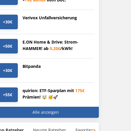
Verivox Unfallversicherung
+30€
E.ON Home & Drive: Strom-
+50€
HAMMER! ab
0,20€
/kWh!
Bitpanda
+30€
quirion: ETF-Sparplan mit
175€
+55€
Prämien! 🤯 🥳🚀
Alle anzeigen
op Ratgeber
Neuste Ratgeber
Favoriten