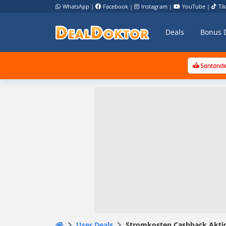
WhatsApp
|
Facebook
|
Instagram
|
YouTube
|
Ti
Deals
Bonus 
User Deals
Stromkosten Cashback Aktio