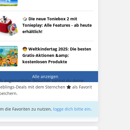
🎲 Die neue Toniebox 2 mit
Tonieplay: Alle Features - ab heute
erhältlich!
🧒 Weltkindertag 2025: Die besten
Gratis-Aktionen &amp;
kostenlosen Produkte
Alle anzeigen
ls angemeldeter Besucher kannst du deine
ieblings-Deals mit dem Sternchen
als Favorit
peichern.
m die Favoriten zu nutzen,
logge dich bitte ein
.