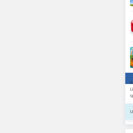
A
L
s
U