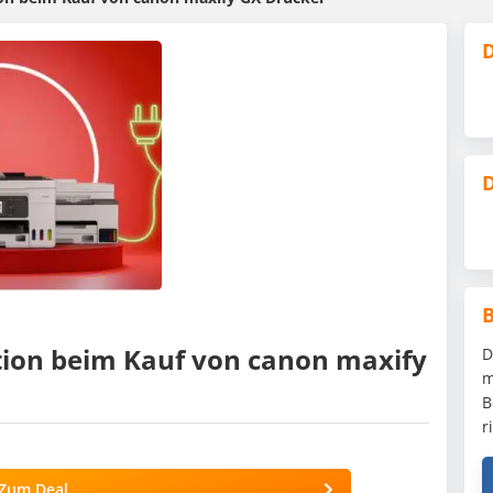
D
D
ion beim Kauf von canon maxify
D
m
B
r
Zum Deal