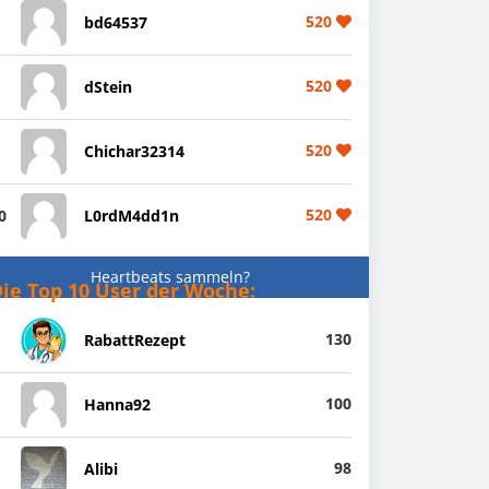
520
bd64537
520
dStein
520
Chichar32314
520
0
L0rdM4dd1n
Heartbeats sammeln?
ie Top 10 User der Woche:
130
RabattRezept
100
Hanna92
98
Alibi