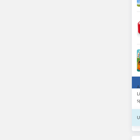
A
L
s
U