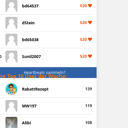
520
bd64537
520
dStein
520
bd65038
520
0
Sunil2007
Heartbeats sammeln?
ie Top 10 User der Woche:
139
RabattRezept
119
MW197
108
Alibi