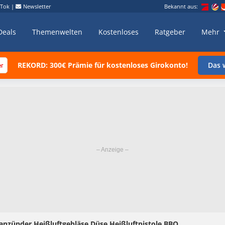
kTok
|
Newsletter
Bekannt aus:
Deals
Themenwelten
Kostenloses
Ratgeber
Mehr
REKORD: 300€ Prämie für kostenloses Girokonto!
Das w
illanzünder Heißluftgebläse Düse Heißluftpistole BBQ