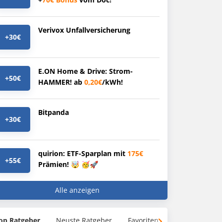
Verivox Unfallversicherung
+30€
E.ON Home & Drive: Strom-
+50€
HAMMER! ab
0,20€
/kWh!
Bitpanda
+30€
quirion: ETF-Sparplan mit
175€
+55€
Prämien! 🤯 🥳🚀
Alle anzeigen
op Ratgeber
Neuste Ratgeber
Favoriten