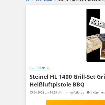
139
Steinel HL 1400 Grill-Set G
Heißluftpistole BBQ
15.04.2022
um 14:29 Uhr
topfpflanze
1
Komment