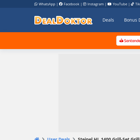
WhatsApp
|
Facebook
|
Instagram
|
YouTube
|
Ti
Deals
Bonus 
User Deals
Steinel HL 1400 Grill-Set Gr