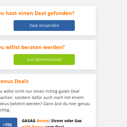
u hast einen Deal gefunden?
Deal einsenden
u willst beraten werden?
Zur Sprechstunde
Bonus Deals
u willst nicht nur einen richtig guten Deal
achen, sondern dafür auch noch mit einem
onus belohnt werden? Dann bist du hier genau
ichtig.
GASAG
Bonus
: Strom oder Gas
+70€
+
70€
Bonus
vom Doc!