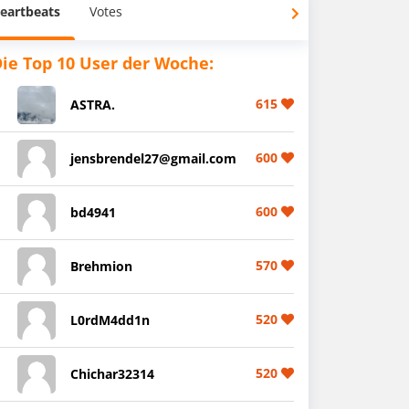
eartbeats
Votes
ie Top 10 User der Woche:
615
ASTRA.
600
jensbrendel27@gmail.com
600
bd4941
570
Brehmion
520
L0rdM4dd1n
520
Chichar32314