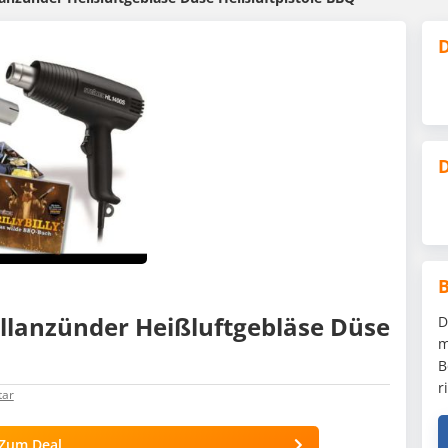
D
D
rillanzünder Heißluftgebläse Düse
D
m
B
r
ar
Zum Deal