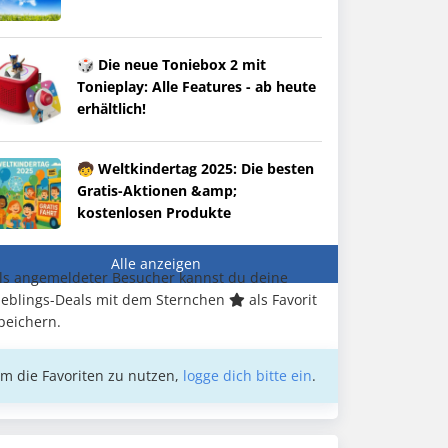
🎲 Die neue Toniebox 2 mit
Tonieplay: Alle Features - ab heute
erhältlich!
🧒 Weltkindertag 2025: Die besten
Gratis-Aktionen &amp;
kostenlosen Produkte
Alle anzeigen
ls angemeldeter Besucher kannst du deine
ieblings-Deals mit dem Sternchen
als Favorit
peichern.
m die Favoriten zu nutzen,
logge dich bitte ein
.