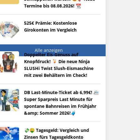
Termine bis 08.08.2026! 📆
525€ Prämie: Kostenlose
Girokonten im Vergleich
Alle anzeigen
Doppelter Eis-Genuss auf
Knopfdruck! 🍹 Die neue Ninja
SLUSHi Twist Slush-Eismaschine
mit zwei Behältern im Check!
DB Last-Minute-Ticket ab 6,99€! 🚈
Super Sparpreis Last Minute für
spontane Bahnreisen im Frühjahr
&amp; Sommer 2026!🧳
💸🤑 Tagesgeld: Vergleich und
Zinsen fürs Tagesgeldkonto