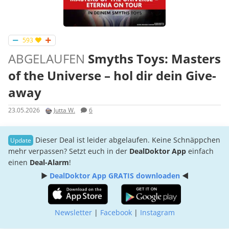
593
ABGELAUFEN
Smyths Toys: Masters
of the Universe – hol dir dein Give-
away
23.05.2026
Jutta W.
6
Dieser Deal ist leider abgelaufen. Keine Schnäppchen
mehr verpassen? Setzt euch in der
DealDoktor App
einfach
einen
Deal-Alarm
!
►
DealDoktor App GRATIS downloaden
◄
Newsletter
|
Facebook
|
Instagram