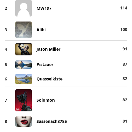
114
2
MW197
100
3
Alibi
91
4
Jason Miller
87
5
Pistauer
82
6
Quasselkiste
82
7
Solomon
81
8
Sassenach8785