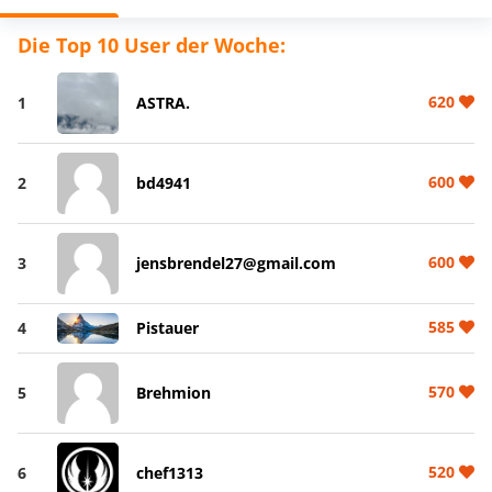
Die Top 10 User der Woche:
620
1
ASTRA.
600
2
bd4941
600
3
jensbrendel27@gmail.com
585
4
Pistauer
570
5
Brehmion
520
6
chef1313