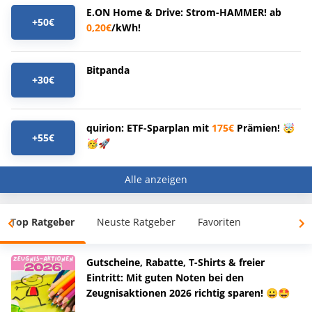
E.ON Home & Drive: Strom-HAMMER! ab
+50€
0,20€
/kWh!
Bitpanda
+30€
quirion: ETF-Sparplan mit
175€
Prämien! 🤯
+55€
🥳🚀
Alle anzeigen
Top Ratgeber
Neuste Ratgeber
Favoriten
Gutscheine, Rabatte, T-Shirts & freier
Eintritt: Mit guten Noten bei den
Zeugnisaktionen 2026 richtig sparen! 😀🤩