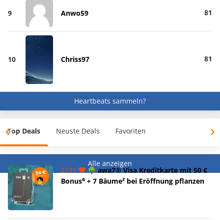
81
9
Anwo59
81
10
Chriss97
Heartbeats sammeln?
Top Deals
Neuste Deals
Favoriten
Alle anzeigen
2171
🌳 awa7® Visa Kreditkarte mit 50 €
Bonus⁶ + 7 Bäume² bei Eröffnung pflanzen