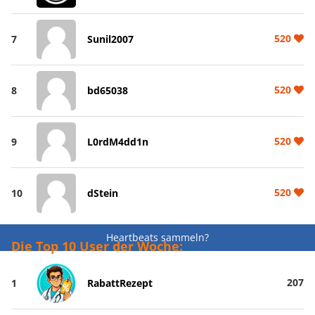
520
7
Sunil2007
520
8
bd65038
520
9
L0rdM4dd1n
520
10
dStein
Heartbeats sammeln?
Die Top 10 User der Woche:
207
1
RabattRezept