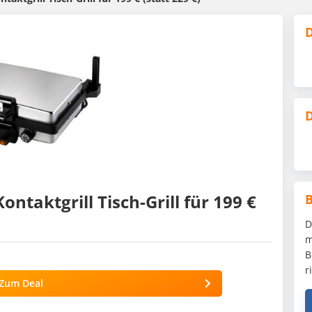
D
D
 Kon­takt­grill Tisch-Grill für 199 €
D
m
B
r
Zum Deal