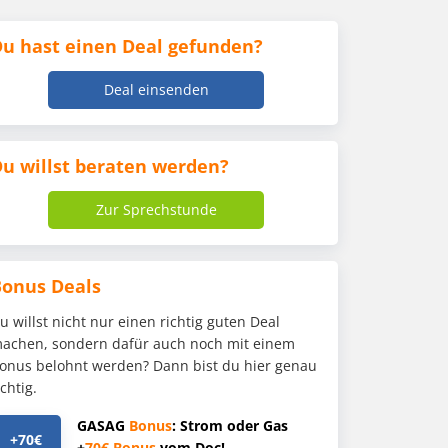
u hast einen Deal gefunden?
Deal einsenden
u willst beraten werden?
Zur Sprechstunde
Bonus Deals
u willst nicht nur einen richtig guten Deal
achen, sondern dafür auch noch mit einem
onus belohnt werden? Dann bist du hier genau
ichtig.
GASAG
Bonus
: Strom oder Gas
+70€
+
70€
Bonus
vom Doc!