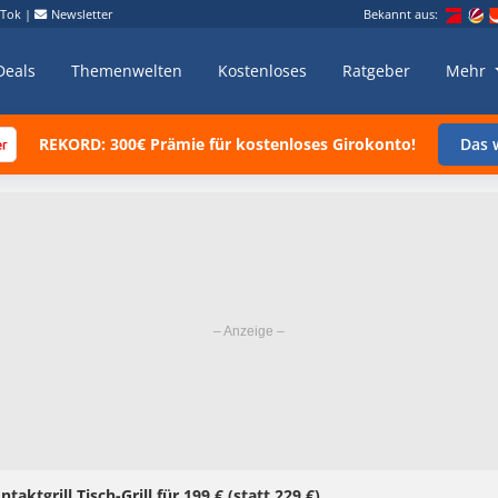
kTok
|
Newsletter
Bekannt aus:
Deals
Themenwelten
Kostenloses
Ratgeber
Mehr
REKORD: 300€ Prämie für kostenloses Girokonto!
Das w
on­takt­grill Tisch-Grill für 199 € (statt 229 €)