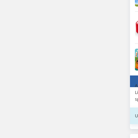
A
L
s
U