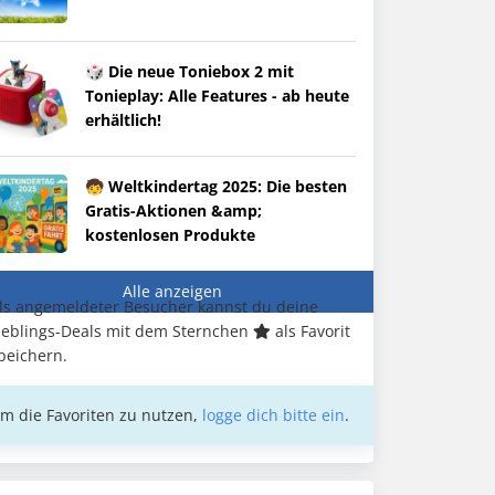
🎲 Die neue Toniebox 2 mit
Tonieplay: Alle Features - ab heute
erhältlich!
🧒 Weltkindertag 2025: Die besten
Gratis-Aktionen &amp;
kostenlosen Produkte
Alle anzeigen
ls angemeldeter Besucher kannst du deine
ieblings-Deals mit dem Sternchen
als Favorit
peichern.
m die Favoriten zu nutzen,
logge dich bitte ein
.