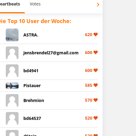
eartbeats
Votes
ie Top 10 User der Woche:
620
ASTRA.
600
jensbrendel27@gmail.com
600
bd4941
585
Pistauer
570
Brehmion
520
bd64537
520