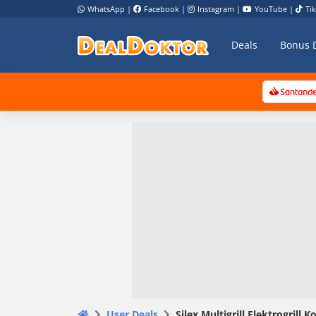
WhatsApp
|
Facebook
|
Instagram
|
YouTube
|
Ti
Deals
Bonus 
User Deals
Silex Multigrill Elek­tro­grill K