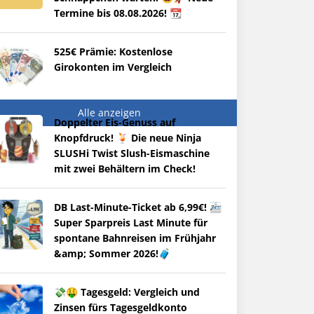
Termine bis 08.08.2026! 📆
525€ Prämie: Kostenlose
Girokonten im Vergleich
Alle anzeigen
Doppelter Eis-Genuss auf
Knopfdruck! 🍹 Die neue Ninja
SLUSHi Twist Slush-Eismaschine
mit zwei Behältern im Check!
DB Last-Minute-Ticket ab 6,99€! 🚈
Super Sparpreis Last Minute für
spontane Bahnreisen im Frühjahr
&amp; Sommer 2026!🧳
💸🤑 Tagesgeld: Vergleich und
Zinsen fürs Tagesgeldkonto