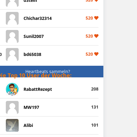
dStein
520
Chichar32314
520
Sunil2007
520
0
bd65038
Heartbeats sammeln?
ie Top 10 User der Woche:
208
RabattRezept
131
MW197
101
Alibi