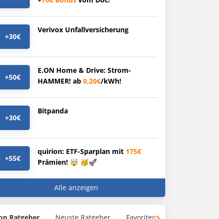
Verivox Unfallversicherung
+30€
E.ON Home & Drive: Strom-
+50€
HAMMER! ab
0,20€
/kWh!
Bitpanda
+30€
quirion: ETF-Sparplan mit
175€
+55€
Prämien! 🤯 🥳🚀
Alle anzeigen
op Ratgeber
Neuste Ratgeber
Favoriten