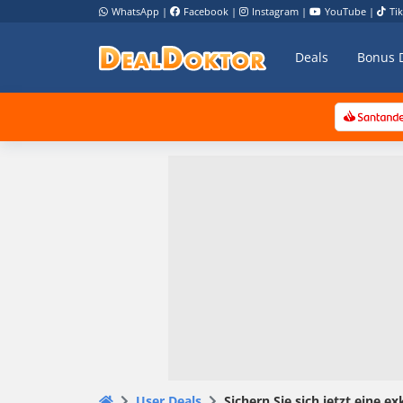
WhatsApp
|
Facebook
|
Instagram
|
YouTube
|
Ti
Deals
Bonus 
User Deals
Sichern Sie sich jetzt eine 