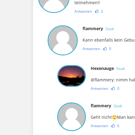
teilnehmen!!
Antworten
2
flammery
Studi
Kann ebenfalls kein Geb
Antworten
0
Hexenauge
Studi
@flammery: nimm halt
Antworten
0
flammery
Studi
Geht nicht🙄Man kann
Antworten
0