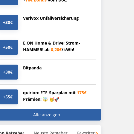
Verivox Unfallversicherung
+30€
E.ON Home & Drive: Strom-
+50€
HAMMER! ab
0,20€
/kWh!
Bitpanda
+30€
quirion: ETF-Sparplan mit
175€
+55€
Prämien! 🤯 🥳🚀
Alle anzeigen
op Ratgeber
Neuste Ratgeber
Favoriten