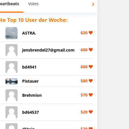
eartbeats
Votes
ie Top 10 User der Woche:
620
ASTRA.
600
jensbrendel27@gmail.com
600
bd4941
580
Pistauer
570
Brehmion
520
bd64537
520