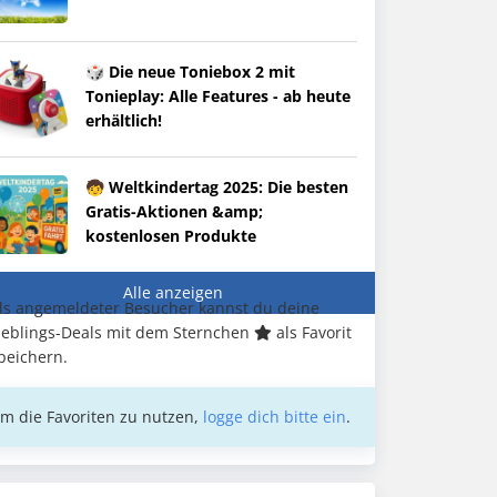
🎲 Die neue Toniebox 2 mit
Tonieplay: Alle Features - ab heute
erhältlich!
🧒 Weltkindertag 2025: Die besten
Gratis-Aktionen &amp;
kostenlosen Produkte
Alle anzeigen
ls angemeldeter Besucher kannst du deine
ieblings-Deals mit dem Sternchen
als Favorit
peichern.
m die Favoriten zu nutzen,
logge dich bitte ein
.