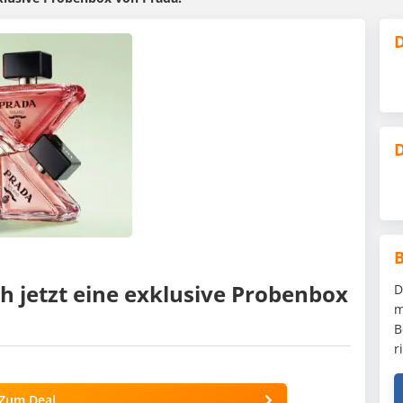
D
D
ch jetzt eine exklusive Probenbox
D
m
B
r
Zum Deal