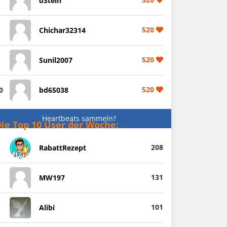
dStein
520
Chichar32314
520
Sunil2007
520
0
bd65038
Heartbeats sammeln?
ie Top 10 User der Woche:
208
RabattRezept
131
MW197
101
Alibi