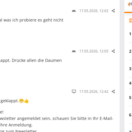
H
17.05.2026, 12:02
D
l was ich probiere es geht nicht
1
2
17.05.2026, 12:05
lappt. Drücke allen die Daumen
3
4
17.05.2026, 12:42
5
 geklappt.😁👍
e!
6
wsletter angemeldet sein, schauen Sie bitte in Ihr E-Mail-
 Ihre Anmeldung.
ung zum Newsletter.