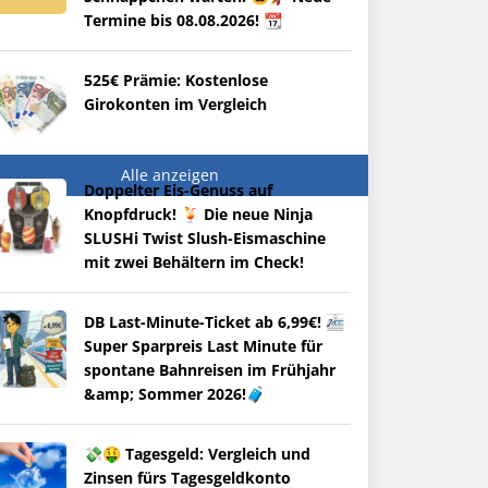
Termine bis 08.08.2026! 📆
525€ Prämie: Kostenlose
Girokonten im Vergleich
Alle anzeigen
Doppelter Eis-Genuss auf
Knopfdruck! 🍹 Die neue Ninja
SLUSHi Twist Slush-Eismaschine
mit zwei Behältern im Check!
DB Last-Minute-Ticket ab 6,99€! 🚈
Super Sparpreis Last Minute für
spontane Bahnreisen im Frühjahr
&amp; Sommer 2026!🧳
💸🤑 Tagesgeld: Vergleich und
Zinsen fürs Tagesgeldkonto