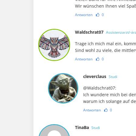
Wir wünschen Ihnen viel Spa
Antworten
0
Waldschrat07
Assistenzarzt/-ärz
Trage ich mich mal ein, kom
Sind wohl zu viele, die mittl
Antworten
0
cleverclaus
Studi
@Waldschrat07:
Ich wundere mich bei de
warum ich solange auf d
Antworten
0
TinaBa
Studi