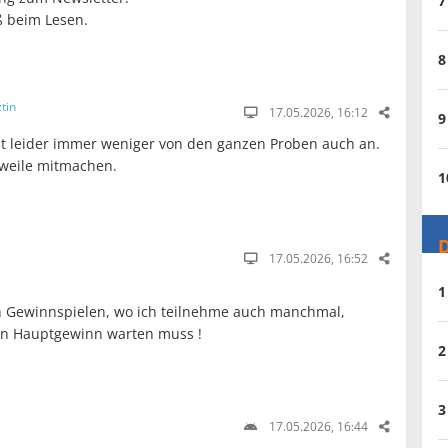
7
ß beim Lesen.
8
tin
17.05.2026, 16:12
9
mt leider immer weniger von den ganzen Proben auch an.
erweile mitmachen.
1
D
17.05.2026, 16:52
1
n Gewinnspielen, wo ich teilnehme auch manchmal,
en Hauptgewinn warten muss !
2
3
17.05.2026, 16:44