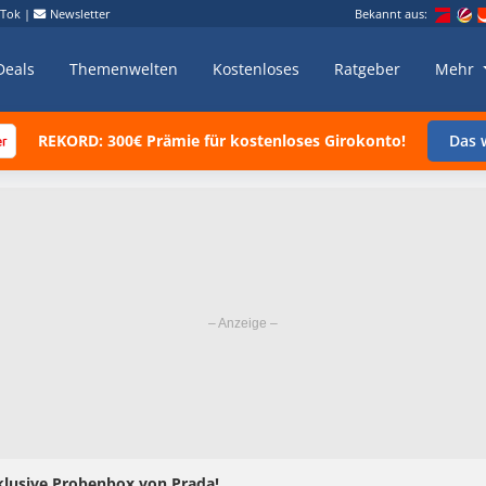
kTok
|
Newsletter
Bekannt aus:
Deals
Themenwelten
Kostenloses
Ratgeber
Mehr
REKORD: 300€ Prämie für kostenloses Girokonto!
Das w
exklusive Probenbox von Prada!