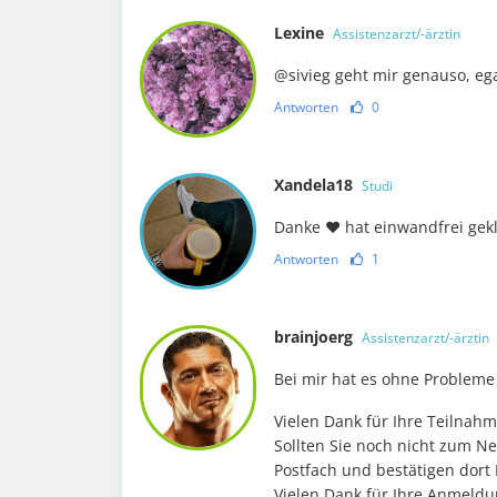
Lexine
Assistenzarzt/-ärztin
@sivieg geht mir genauso, ega
Antworten
0
Xandela18
Studi
Danke ♥️ hat einwandfrei gek
Antworten
1
brainjoerg
Assistenzarzt/-ärztin
Bei mir hat es ohne Probleme
Vielen Dank für Ihre Teilnahm
Sollten Sie noch nicht zum Ne
Postfach und bestätigen dort
Vielen Dank für Ihre Anmeld