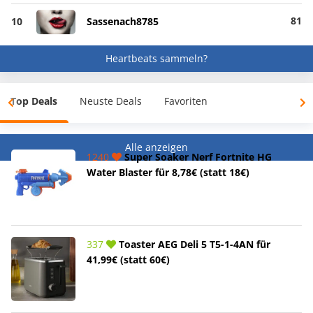
81
10
Sassenach8785
Heartbeats sammeln?
Top Deals
Neuste Deals
Favoriten
Alle anzeigen
1240
Super Soaker Nerf Fortnite HG
Water Blaster für 8,78€ (statt 18€)
337
Toaster AEG Deli 5 T5-1-4AN für
41,99€ (statt 60€)