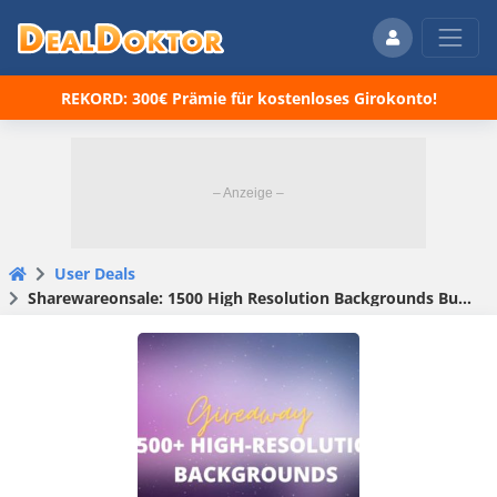
REKORD: 300€ Prämie für kostenloses Girokonto!
User Deals
Sharewareonsale: 1500 High Resolution Backgrounds Bundle [for PC & Mac] gratis statt $69,- (Lifetime)