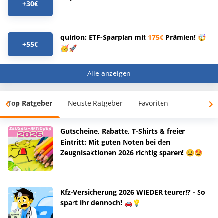
+30€
quirion: ETF-Sparplan mit
175€
Prämien! 🤯
+55€
🥳🚀
Alle anzeigen
Top Ratgeber
Neuste Ratgeber
Favoriten
Gutscheine, Rabatte, T-Shirts & freier
Eintritt: Mit guten Noten bei den
Zeugnisaktionen 2026 richtig sparen! 😀🤩
Kfz-Versicherung 2026 WIEDER teurer!? - So
spart ihr dennoch! 🚗💡