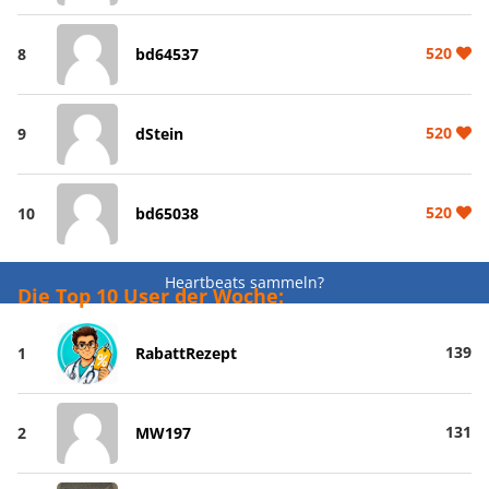
520
8
bd64537
520
9
dStein
520
10
bd65038
Heartbeats sammeln?
Die Top 10 User der Woche:
139
1
RabattRezept
131
2
MW197