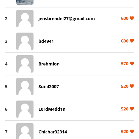
600
2
jensbrendel27@gmail.com
600
3
bd4941
570
4
Brehmion
520
5
Sunil2007
520
6
L0rdM4dd1n
520
7
Chichar32314