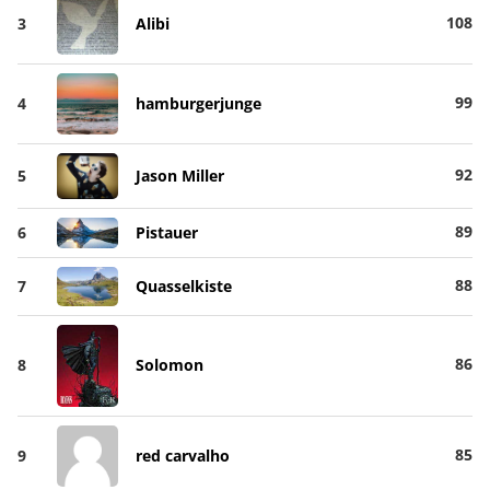
108
3
Alibi
99
4
hamburgerjunge
92
5
Jason Miller
89
6
Pistauer
88
7
Quasselkiste
86
8
Solomon
85
9
red carvalho