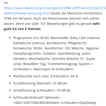
Im
https://www.idealo.de/preisvergleich/OffersOfProduct/20067375
ww81t554aaw-samsung.html
kostet die Maschine mindestens
579€ mit Versand. Auch die Rezensionen können sich sehen
lassen, denn von über 107 Bewertungen gibt es gerade
sehr
gute 4,6 von 5 Sternen
.
Programme: Eco 40-60, Baumwolle, Baby Care Intensiv,
Kaltwäsche Intensiv, Buntwäsche, Pflegeleicht,
Feinwäsche, Wolle, Handtücher, XXL Wäsche, Hygiene-
Dampfprogramm, Outdoor, Sportkleidung, Jeans,
Hemden, Mischwäsche, Schnelle Wäsche 15´, Super
Leise, Bewölkter Tag, Trommelreinigung, Spülen +
Schleudern, Abpumpen & Schleudern
Restfeuchte nach max. Schleudern: 44 %
Schallleistung Waschen: 53 dB (A)
Schallleistung Schleudern: 74 dB (A)
Schleuderdrehzahl Optionen:
1400/1200/1000/800/400/kein Schleudern/Spülstopp