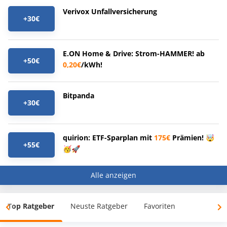
Verivox Unfallversicherung
+30€
E.ON Home & Drive: Strom-HAMMER! ab
+50€
0,20€
/kWh!
Bitpanda
+30€
quirion: ETF-Sparplan mit
175€
Prämien! 🤯
+55€
🥳🚀
Alle anzeigen
Top Ratgeber
Neuste Ratgeber
Favoriten