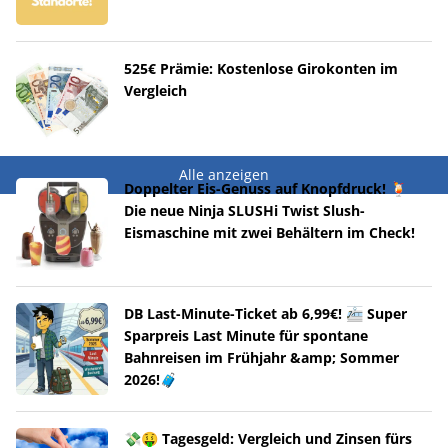
525€ Prämie: Kostenlose Girokonten im
Vergleich
Alle anzeigen
Doppelter Eis-Genuss auf Knopfdruck! 🍹
Die neue Ninja SLUSHi Twist Slush-
Eismaschine mit zwei Behältern im Check!
DB Last-Minute-Ticket ab 6,99€! 🚈 Super
Sparpreis Last Minute für spontane
Bahnreisen im Frühjahr &amp; Sommer
2026!🧳
💸🤑 Tagesgeld: Vergleich und Zinsen fürs