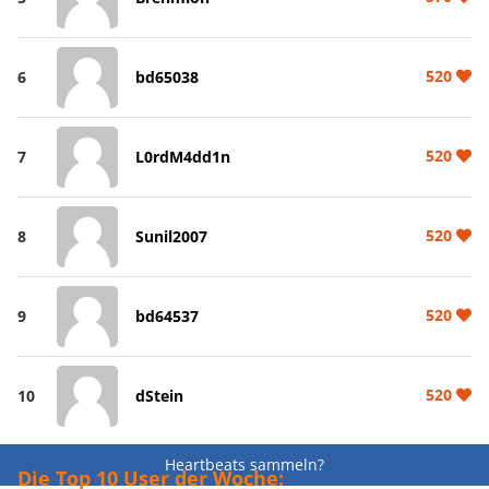
520
6
bd65038
520
7
L0rdM4dd1n
520
8
Sunil2007
520
9
bd64537
520
10
dStein
Heartbeats sammeln?
Die Top 10 User der Woche: