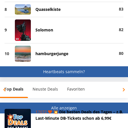
83
8
Quasselkiste
82
9
Solomon
80
10
hamburgerjunge
Heartbeats sammeln?
Top Deals
Neuste Deals
Favoriten
Alle anzeigen
17072
💥 Die besten Deals des Tages – z.B.
Last-Minute DB-Tickets schon ab 6,99€