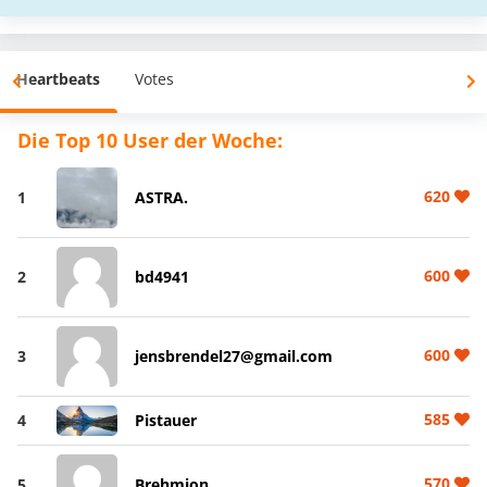
Heartbeats
Votes
Die Top 10 User der Woche:
620
1
ASTRA.
600
2
bd4941
600
3
jensbrendel27@gmail.com
585
4
Pistauer
570
5
Brehmion