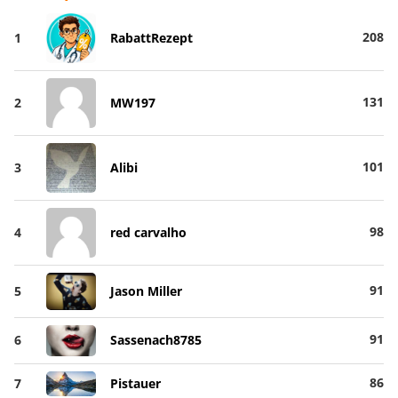
208
1
RabattRezept
131
2
MW197
101
3
Alibi
98
4
red carvalho
91
5
Jason Miller
91
6
Sassenach8785
86
7
Pistauer