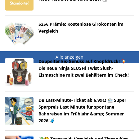
525€ Prämie: Kostenlose Girokonten im
Vergleich
Alle anzeigen
Doppelter Eis-Genuss auf Knopfdruck! 🍹
Die neue Ninja SLUSHi Twist Slush-
Eismaschine mit zwei Behältern im Check!
DB Last-Minute-Ticket ab 6,99€! 🚈 Super
Sparpreis Last Minute für spontane
Bahnreisen im Frühjahr &amp; Sommer
2026!🧳
💸🤑 Tagesgeld: Vergleich und Zinsen fürs