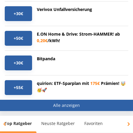
Verivox Unfallversicherung
+30€
E.ON Home & Drive: Strom-HAMMER! ab
+50€
0,20€
/kWh!
Bitpanda
+30€
quirion: ETF-Sparplan mit
175€
Prämien! 🤯
+55€
🥳🚀
Alle anzeigen
Top Ratgeber
Neuste Ratgeber
Favoriten