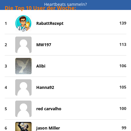
Heartbeats sammeln?
Die Top 10 User der Woche:
139
1
RabattRezept
113
2
MW197
106
3
Alibi
105
4
Hanna92
100
5
red carvalho
99
6
Jason Miller