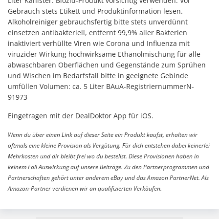
Liter Kanister. Biozid-Produkt vorsichtig verwenden. Vor
Gebrauch stets Etikett und Produktinformation lesen.
Alkoholreiniger gebrauchsfertig bitte stets unverdünnt
einsetzen antibakteriell, entfernt 99,9% aller Bakterien
inaktiviert verhüllte Viren wie Corona und Influenza mit
viruzider Wirkung hochwirksame Ethanolmischung für alle
abwaschbaren Oberflächen und Gegenstände zum Sprühen
und Wischen im Bedarfsfall bitte in geeignete Gebinde
umfüllen Volumen: ca. 5 Liter BAuA-RegistriernummerN-
91973
Eingetragen mit der DealDoktor App für iOS.
Wenn du über einen Link auf dieser Seite ein Produkt kaufst, erhalten wir
oftmals eine kleine Provision als Vergütung. Für dich entstehen dabei keinerlei
Mehrkosten und dir bleibt frei wo du bestellst. Diese Provisionen haben in
keinem Fall Auswirkung auf unsere Beiträge. Zu den Partnerprogrammen und
Partnerschaften gehört unter anderem eBay und das Amazon PartnerNet. Als
Amazon-Partner verdienen wir an qualifizierten Verkäufen.