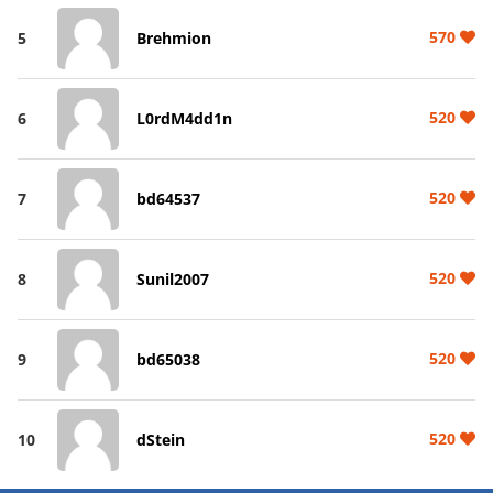
570
5
Brehmion
520
6
L0rdM4dd1n
520
7
bd64537
520
8
Sunil2007
520
9
bd65038
520
10
dStein