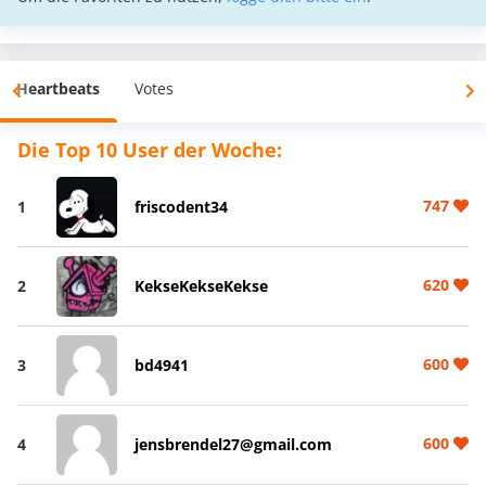
Heartbeats
Votes
Die Top 10 User der Woche:
747
1
friscodent34
620
2
KekseKekseKekse
600
3
bd4941
600
4
jensbrendel27@gmail.com