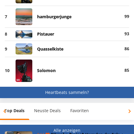
99
7
hamburgerjunge
93
8
Pistauer
86
9
Quasselkiste
85
10
Solomon
Heartbeats sammeln?
Top Deals
Neuste Deals
Favoriten
Alle anzeigen