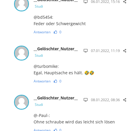
06.01.2022, 15:16
Studi
@bd5454:
Feder oder Schwergewicht
Antworten
0
__Gelöschter_Nutzer__
07.01.2022, 11:19
Studi
@turbomike:
Egal, Hauptsache es hält. 🤣🤣
Antworten
0
__Gelöschter_Nutzer__
08.01.2022, 08:36
Studi
@-Paul-:
Ohne schraube wird das leicht sich lösen
Antworten
0