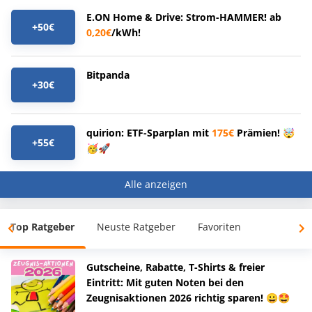
E.ON Home & Drive: Strom-HAMMER! ab
+50€
0,20€
/kWh!
Bitpanda
+30€
quirion: ETF-Sparplan mit
175€
Prämien! 🤯
+55€
🥳🚀
Alle anzeigen
Top Ratgeber
Neuste Ratgeber
Favoriten
Gutscheine, Rabatte, T-Shirts & freier
Eintritt: Mit guten Noten bei den
Zeugnisaktionen 2026 richtig sparen! 😀🤩