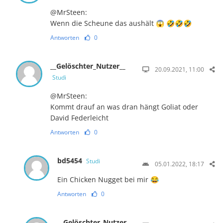
@MrSteen:
Wenn die Scheune das aushält 😱 🤣🤣🤣
Antworten
0
__Gelöschter_Nutzer__
20.09.2021, 11:00
Studi
@MrSteen:
Kommt drauf an was dran hängt Goliat oder
David Federleicht
Antworten
0
bd5454
Studi
05.01.2022, 18:17
Ein Chicken Nugget bei mir 😂
Antworten
0
__Gelöschter_Nutzer__