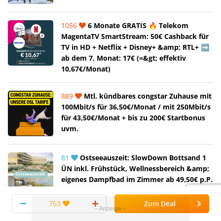
1056
6 Monate GRATIS 🔥 Telekom
MagentaTV SmartStream: 50€ Cashback für
TV in HD + Netflix + Disney+ &amp; RTL+ ➡️
ab dem 7. Monat: 17€ (=&gt; effektiv
10,67€/Monat)
889
Mtl. kündbares congstar Zuhause mit
100Mbit/s für 36,50€/Monat / mit 250Mbit/s
für 43,50€/Monat + bis zu 200€ Startbonus
uvm.
81
Ostseeauszeit: SlowDown Bottsand 1
ÜN inkl. Frühstück, Wellnessbereich &amp;
eigenes Dampfbad im Zimmer ab 49,50€ p.P.
763
Zum Deal
3918
💥 32 Mio. im Eurojackpot 💰 2