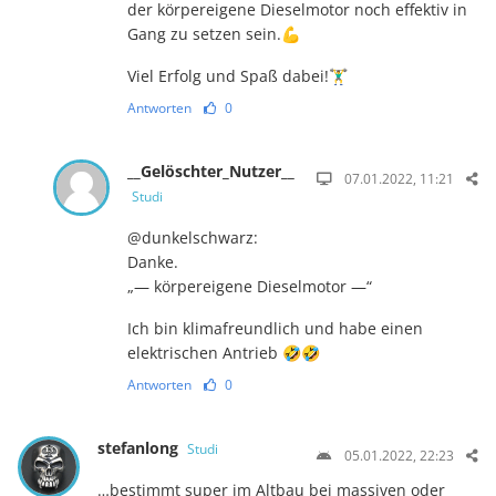
der körpereigene Dieselmotor noch effektiv in
Gang zu setzen sein.💪
Viel Erfolg und Spaß dabei!🏋️‍♂️
Antworten
0
__Gelöschter_Nutzer__
07.01.2022, 11:21
Studi
@dunkelschwarz:
Danke.
„— körpereigene Dieselmotor —“
Ich bin klimafreundlich und habe einen
elektrischen Antrieb 🤣🤣
Antworten
0
stefanlong
Studi
05.01.2022, 22:23
…bestimmt super im Altbau bei massiven oder