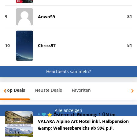
81
9
Anwo59
81
10
Chriss97
Heartbeats sammeln?
Top Deals
Neuste Deals
Favoriten
Alle anzeigen
5
⭐ Österreich Gönnung: 1 ÜN im
VALARA Alpine Art Hotel inkl. Halbpension
&amp; Wellnessbereichs ab 99€ p.P.