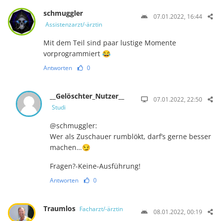
schmuggler
07.01.2022, 16:44
Assistenzarzt/-ärztin
Mit dem Teil sind paar lustige Momente
vorprogrammiert 😂
Antworten
0
__Gelöschter_Nutzer__
07.01.2022, 22:50
Studi
@schmuggler:
Wer als Zuschauer rumblökt, darf’s gerne besser
machen…😏
Fragen?-Keine-Ausführung!
Antworten
0
Traumlos
Facharzt/-ärztin
08.01.2022, 00:19