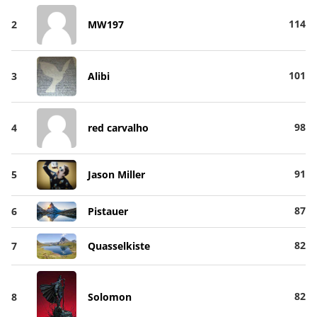
114
2
MW197
101
3
Alibi
98
4
red carvalho
91
5
Jason Miller
87
6
Pistauer
82
7
Quasselkiste
82
8
Solomon