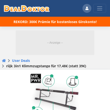
REKORD: 300€ Prämie für kostenloses Girokonto!
User Deals
riijk 3in1 Klimmzugstange für 17,48€ (statt 39€)