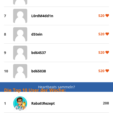
520
7
L0rdM4dd1n
520
8
dStein
520
9
bd64537
520
10
bd65038
Heartbeats sammeln?
Die Top 10 User der Woche:
208
1
RabattRezept