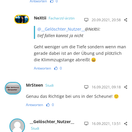
Antworten
0
NeXtii
Facharzt/-ärztin
20.09.2021, 20:58
@__Gelöschter_Nutzer__
@NeXtii:
tief fallen kannst ja nicht
Geht weniger um die Tiefe sondern wenn man
gerade dabei ist an der Übung und plötzlich
die Klimmzugstange abreißt 😀
Antworten
0
MrSteen
Studi
16.09.2021, 09:18
Genau das Richtige bei uns in der Scheune! 🙂
Antworten
0
__Gelöschter_Nutzer__
16.09.2021, 13:51
Studi