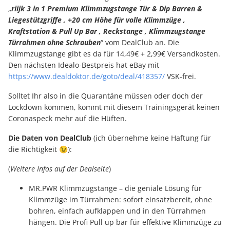
„
riijk 3 in 1 Premium Klimmzugstange Tür & Dip Barren &
Liegestützgriffe , +20 cm Höhe für volle Klimmzüge ,
Kraftstation & Pull Up Bar , Reckstange , Klimmzugstange
Türrahmen ohne Schrauben
“ vom DealClub an. Die
Klimmzugstange gibt es da für 14,49€ + 2,99€ Versandkosten.
Den nächsten Idealo-Bestpreis hat eBay mit
https://www.dealdoktor.de/goto/deal/418357/
VSK-frei.
Solltet Ihr also in die Quarantäne müssen oder doch der
Lockdown kommen, kommt mit diesem Trainingsgerät keinen
Coronaspeck mehr auf die Hüften.
Die Daten von DealClub
(ich übernehme keine Haftung für
die Richtigkeit 😉):
(
Weitere Infos auf der Dealseite
)
MR.PWR Klimmzugstange – die geniale Lösung für
Klimmzüge im Türrahmen: sofort einsatzbereit, ohne
bohren, einfach aufklappen und in den Türrahmen
hängen. Die Profi Pull up bar für effektive Klimmzüge zu