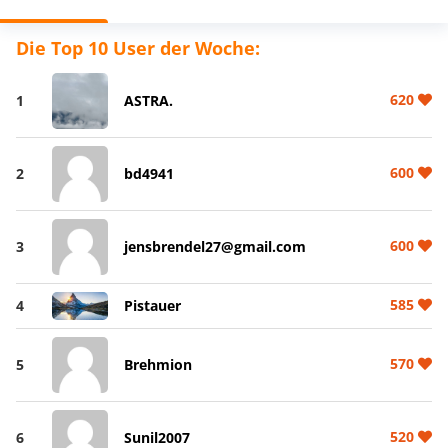
Die Top 10 User der Woche:
620
1
ASTRA.
600
2
bd4941
600
3
jensbrendel27@gmail.com
585
4
Pistauer
570
5
Brehmion
520
6
Sunil2007