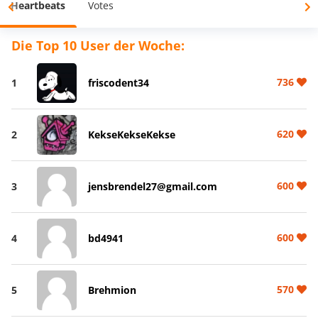
Heartbeats
Votes
Die Top 10 User der Woche:
736
1
friscodent34
620
2
KekseKekseKekse
600
3
jensbrendel27@gmail.com
600
4
bd4941
570
5
Brehmion