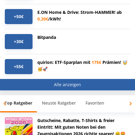
E.ON Home & Drive: Strom-HAMMER! ab
+50€
0,20€
/kWh!
Bitpanda
+30€
quirion: ETF-Sparplan mit
175€
Prämien! 🤯
+55€
🥳🚀
Alle anzeigen
Top Ratgeber
Neuste Ratgeber
Favoriten
Gutscheine, Rabatte, T-Shirts & freier
Eintritt: Mit guten Noten bei den
Zeugnisaktionen 2026 richtig sparen! 😀🤩