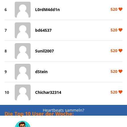
520
6
L0rdM4dd1n
520
7
bd64537
520
8
Sunil2007
520
9
dStein
520
10
Chichar32314
Heartbeats sammeln?
Die Top 10 User der Woche: