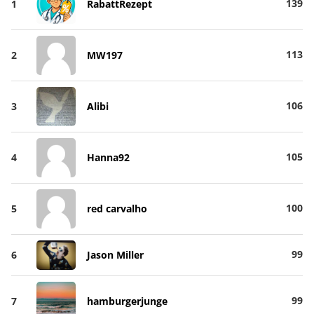
139
1
RabattRezept
113
2
MW197
106
3
Alibi
105
4
Hanna92
100
5
red carvalho
99
6
Jason Miller
99
7
hamburgerjunge