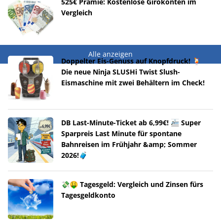
525€ Prämie: Kostenlose Girokonten im
Vergleich
Alle anzeigen
Doppelter Eis-Genuss auf Knopfdruck! 🍹
Die neue Ninja SLUSHi Twist Slush-
Eismaschine mit zwei Behältern im Check!
DB Last-Minute-Ticket ab 6,99€! 🚈 Super
Sparpreis Last Minute für spontane
Bahnreisen im Frühjahr &amp; Sommer
2026!🧳
💸🤑 Tagesgeld: Vergleich und Zinsen fürs
Tagesgeldkonto