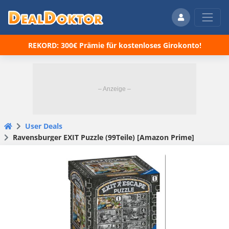
REKORD: 300€ Prämie für kostenloses Girokonto!
User Deals
Ravensburger EXIT Puzzle (99Teile) [Amazon Prime]