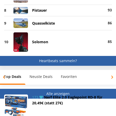
93
8
Pistauer
86
9
Quasselkiste
85
10
Solomon
Heartbeats sammeln?
Top Deals
Neuste Deals
Favoriten
Alle anzeigen
173
Nerf Elite 2.0 Eaglepoint RD-8 für
20,49€ (statt 27€)