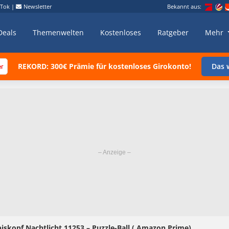
kTok
|
Newsletter
Bekannt aus:
Deals
Themenwelten
Kostenloses
Ratgeber
Mehr
REKORD: 300€ Prämie für kostenloses Girokonto!
Das w
iskopf Nachtlicht 11253 – Puzzle-Ball ( Amazon Prime)