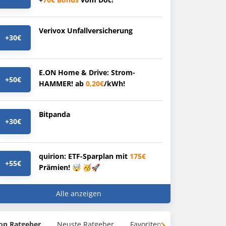
Verivox Unfallversicherung
+30€
E.ON Home & Drive: Strom-
+50€
HAMMER! ab
0,20€
/kWh!
Bitpanda
+30€
quirion: ETF-Sparplan mit
175€
+55€
Prämien! 🤯 🥳🚀
Alle anzeigen
op Ratgeber
Neuste Ratgeber
Favoriten