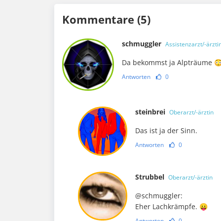
Kommentare (5)
schmuggler
Assistenzarzt/-ärzti
Da bekommst ja Alpträume 
Antworten
0
steinbrei
Oberarzt/-ärztin
Das ist ja der Sinn.
Antworten
0
Strubbel
Oberarzt/-ärztin
@schmuggler:
Eher Lachkrämpfe. 😛
Antworten
0