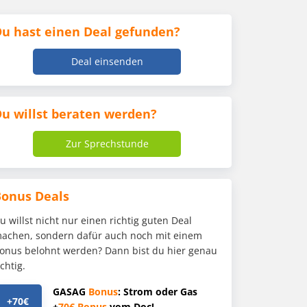
u hast einen Deal gefunden?
Deal einsenden
u willst beraten werden?
Zur Sprechstunde
Bonus Deals
u willst nicht nur einen richtig guten Deal
achen, sondern dafür auch noch mit einem
onus belohnt werden? Dann bist du hier genau
ichtig.
GASAG
Bonus
: Strom oder Gas
+70€
+
70€
Bonus
vom Doc!