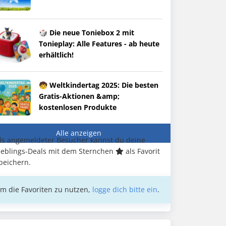
🎲 Die neue Toniebox 2 mit
Tonieplay: Alle Features - ab heute
erhältlich!
🧒 Weltkindertag 2025: Die besten
Gratis-Aktionen &amp;
kostenlosen Produkte
Alle anzeigen
ls angemeldeter Besucher kannst du deine
ieblings-Deals mit dem Sternchen
als Favorit
peichern.
m die Favoriten zu nutzen,
logge dich bitte ein
.