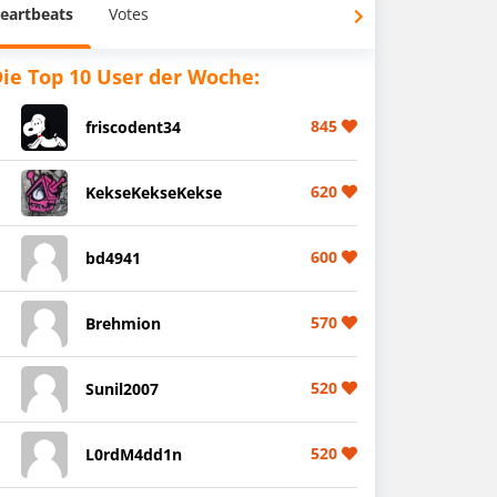
eartbeats
Votes
ie Top 10 User der Woche:
845
friscodent34
620
KekseKekseKekse
600
bd4941
570
Brehmion
520
Sunil2007
520
L0rdM4dd1n