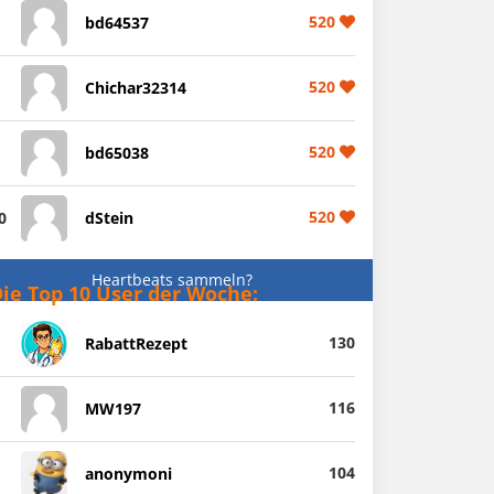
520
bd64537
520
Chichar32314
520
bd65038
520
0
dStein
Heartbeats sammeln?
ie Top 10 User der Woche:
130
RabattRezept
116
MW197
104
anonymoni