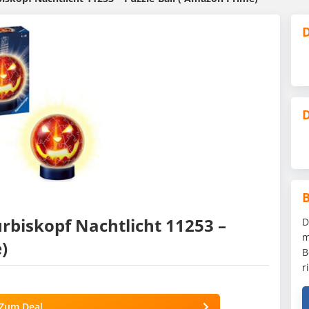
D
D
rbiskopf Nachtlicht 11253 –
D
m
)
B
r
Zum Deal