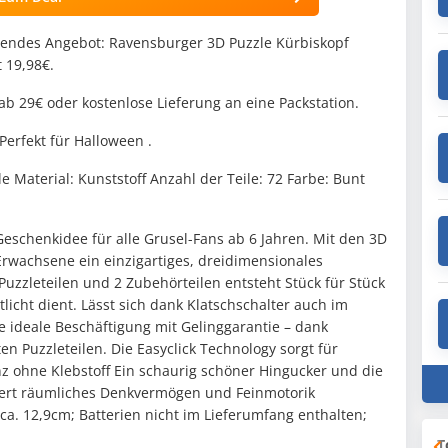
endes Angebot: Ravensburger 3D Puzzle Kürbiskopf
t 19,98€.
ab 29€ oder kostenlose Lieferung an eine Packstation.
erfekt für Halloween .
 Material: Kunststoff Anzahl der Teile: 72 Farbe: Bunt
Geschenkidee für alle Grusel-Fans ab 6 Jahren. Mit den 3D
rwachsene ein einzigartiges, dreidimensionales
Puzzleteilen und 2 Zubehörteilen entsteht Stück für Stück
tlicht dient. Lässt sich dank Klatschschalter auch im
 ideale Beschäftigung mit Gelinggarantie – dank
n Puzzleteilen. Die Easyclick Technology sorgt für
 ohne Klebstoff Ein schaurig schöner Hingucker und die
dert räumliches Denkvermögen und Feinmotorik
 ca. 12,9cm; Batterien nicht im Lieferumfang enthalten;
T