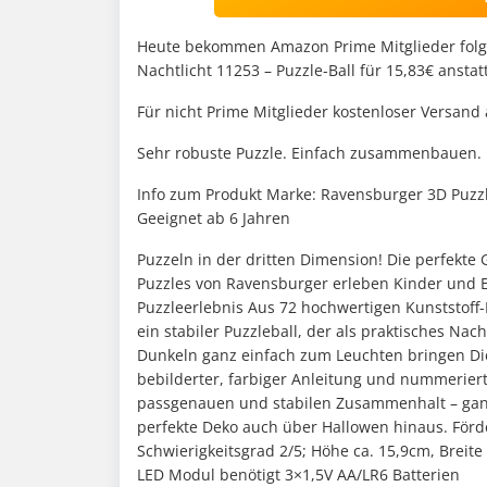
Heute bekommen Amazon Prime Mitglieder folg
Nachtlicht 11253 – Puzzle-Ball für 15,83€ anstat
Für nicht Prime Mitglieder kostenloser Versand 
Sehr robuste Puzzle. Einfach zusammenbauen. P
Info zum Produkt Marke: Ravensburger 3D Puzzle
Geeignet ab 6 Jahren
Puzzeln in der dritten Dimension! Die perfekte 
Puzzles von Ravensburger erleben Kinder und E
Puzzleerlebnis Aus 72 hochwertigen Kunststoff-
ein stabiler Puzzleball, der als praktisches Nach
Dunkeln ganz einfach zum Leuchten bringen Die
bebilderter, farbiger Anleitung und nummerierte
passgenauen und stabilen Zusammenhalt – ganz
perfekte Deko auch über Hallowen hinaus. För
Schwierigkeitsgrad 2/5; Höhe ca. 15,9cm, Breite
LED Modul benötigt 3×1,5V AA/LR6 Batterien