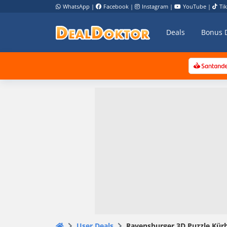
WhatsApp
|
Facebook
|
Instagram
|
YouTube
|
Ti
Deals
Bonus 
User Deals
Ravensburger 3D Puzzle Kürb