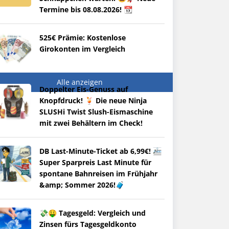
Termine bis 08.08.2026! 📆
525€ Prämie: Kostenlose
Girokonten im Vergleich
Alle anzeigen
Doppelter Eis-Genuss auf
Knopfdruck! 🍹 Die neue Ninja
SLUSHi Twist Slush-Eismaschine
mit zwei Behältern im Check!
DB Last-Minute-Ticket ab 6,99€! 🚈
Super Sparpreis Last Minute für
spontane Bahnreisen im Frühjahr
&amp; Sommer 2026!🧳
💸🤑 Tagesgeld: Vergleich und
Zinsen fürs Tagesgeldkonto