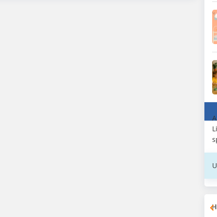
A
L
s
U
H