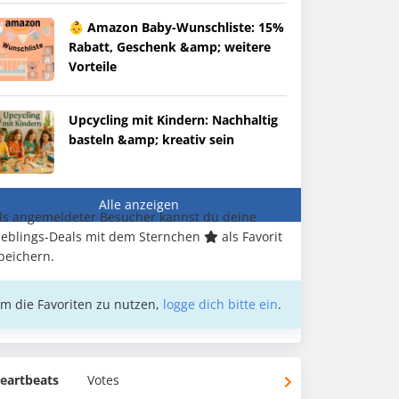
👶 Amazon Baby-Wunschliste: 15%
Rabatt, Geschenk &amp; weitere
Vorteile
Upcycling mit Kindern: Nachhaltig
basteln &amp; kreativ sein
Alle anzeigen
ls angemeldeter Besucher kannst du deine
ieblings-Deals mit dem Sternchen
als Favorit
peichern.
m die Favoriten zu nutzen,
logge dich bitte ein
.
eartbeats
Votes