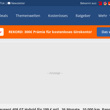
kTok
|
Newsletter
Bekannt aus:
Deals
Themenwelten
Kostenloses
Ratgeber
Mehr
REKORD: 300€ Prämie für kostenloses Girokonto!
Das w
Peugeot 408 GT Hybrid für 199 € mtl., 36 Monate , 10.000 km, Pa