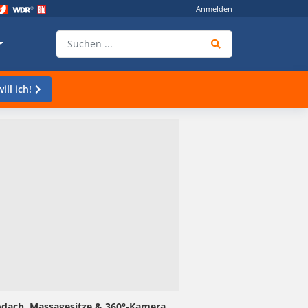
Anmelden
ill ich!
nodach, Massagesitze & 360°-Kamera