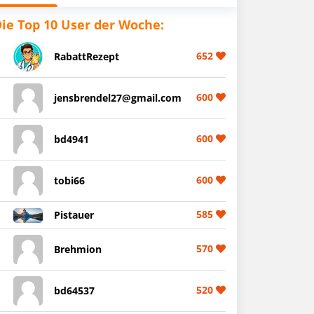
ie Top 10 User der Woche:
652
RabattRezept
600
jensbrendel27@gmail.com
600
bd4941
600
tobi66
585
Pistauer
570
Brehmion
520
bd64537