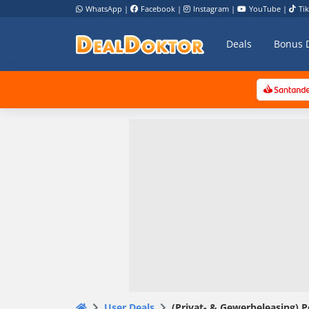
WhatsApp
|
Facebook
|
Instagram
|
YouTube
|
Ti
Deals
Bonus 
User Deals
(Privat- & Gewerbeleasing) 