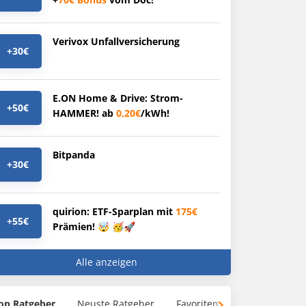
Verivox Unfallversicherung
+30€
E.ON Home & Drive: Strom-
+50€
HAMMER! ab
0,20€
/kWh!
Bitpanda
+30€
quirion: ETF-Sparplan mit
175€
+55€
Prämien! 🤯 🥳🚀
Alle anzeigen
op Ratgeber
Neuste Ratgeber
Favoriten