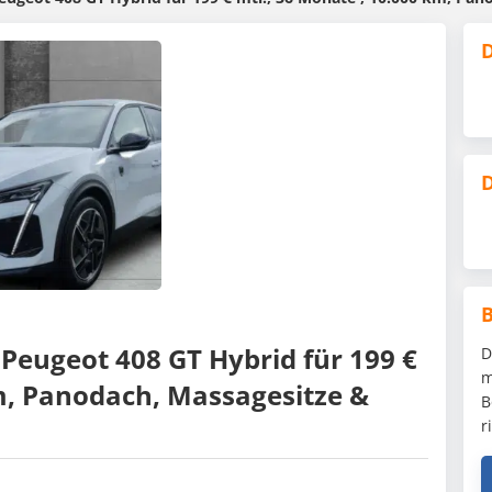
D
D
 Peugeot 408 GT Hybrid für 199 €
D
m
km, Panodach, Massagesitze &
B
r