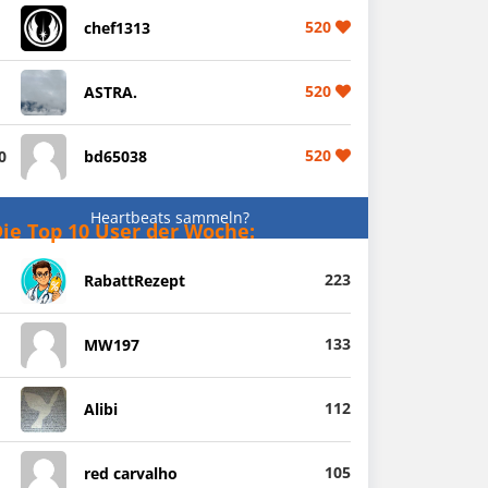
520
chef1313
520
ASTRA.
520
0
bd65038
Heartbeats sammeln?
ie Top 10 User der Woche:
223
RabattRezept
133
MW197
112
Alibi
105
red carvalho