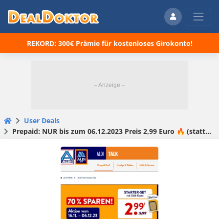
REKORD: 300€ Prämie für kostenloses Girokonto!
User Deals
Prepaid: NUR bis zum 06.12.2023 Preis 2,99 Euro 🔥 (statt regulär €9,99) für 10 Euro Startguthaben — ALDI TALK Starter-Set