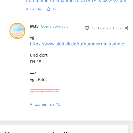
Rufnummernmitnahme-zu-ALDI-TALK-08-2022.pdf
Antworten
19
M35
Oberarzt/-ärztin
06.12.2023, 15:32
vgl.
https://www.alditalk.de/rufnummernmitnahme
und dort
FN 15
—>
vgl. Bild:
Antworten
15