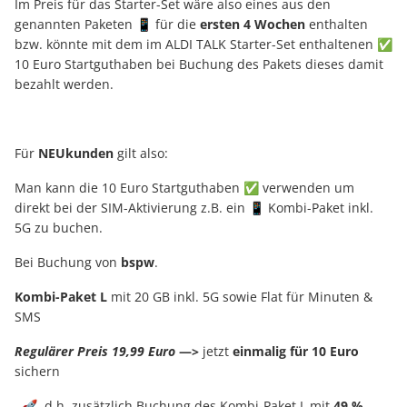
Im Preis für das Starter-Set wäre also eines aus den
genannten Paketen 📱 für die
ersten 4 Wochen
enthalten
bzw. könnte mit dem im ALDI TALK Starter-Set enthaltenen ✅
10 Euro Startguthaben bei Buchung des Pakets dieses damit
bezahlt werden.
Für
NEUkunden
gilt also:
Man kann die 10 Euro Startguthaben ✅ verwenden um
direkt bei der SIM-Aktivierung z.B. ein 📱 Kombi-Paket inkl.
5G zu buchen.
Bei Buchung von
bspw
.
Kombi-Paket L
mit 20 GB inkl. 5G sowie Flat für Minuten &
SMS
Regulärer Preis 19,99 Euro
—>
jetzt
einmalig für 10 Euro
sichern
🚀 d.h. zusätzlich Buchung des Kombi-Paket L mit
49 %