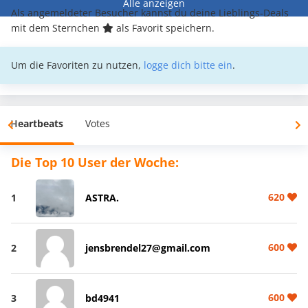
Alle anzeigen
Als angemeldeter Besucher kannst du deine Lieblings-Deals
mit dem Sternchen
als Favorit speichern.
Um die Favoriten zu nutzen,
logge dich bitte ein
.
Heartbeats
Votes
Die Top 10 User der Woche:
620
1
ASTRA.
600
2
jensbrendel27@gmail.com
600
3
bd4941