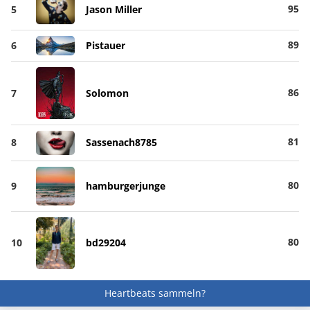
95
5
Jason Miller
89
6
Pistauer
86
7
Solomon
81
8
Sassenach8785
80
9
hamburgerjunge
80
10
bd29204
Heartbeats sammeln?