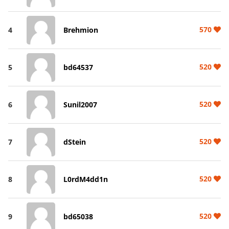
570
4
Brehmion
520
5
bd64537
520
6
Sunil2007
520
7
dStein
520
8
L0rdM4dd1n
520
9
bd65038