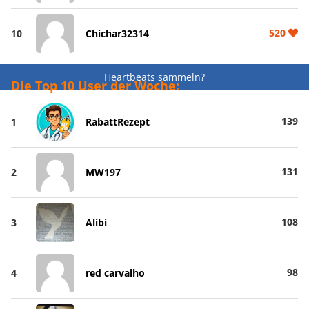
520
10
Chichar32314
Heartbeats sammeln?
Die Top 10 User der Woche:
139
1
RabattRezept
131
2
MW197
108
3
Alibi
98
4
red carvalho