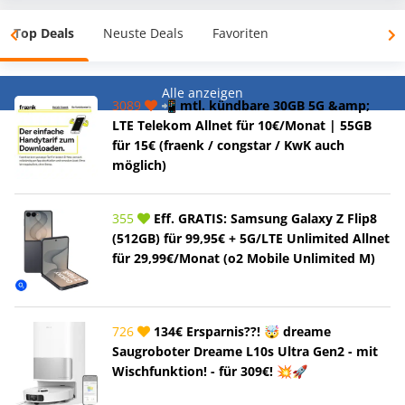
Top Deals
Neuste Deals
Favoriten
Alle anzeigen
3089
📲 mtl. kündbare 30GB 5G &amp;
LTE Telekom Allnet für 10€/Monat | 55GB
für 15€ (fraenk / congstar / KwK auch
möglich)
355
Eff. GRATIS: Samsung Galaxy Z Flip8
(512GB) für 99,95€ + 5G/LTE Unlimited Allnet
für 29,99€/Monat (o2 Mobile Unlimited M)
726
134€ Ersparnis??! 🤯 dreame
Saugroboter Dreame L10s Ultra Gen2 - mit
Wischfunktion! - für 309€! 💥🚀