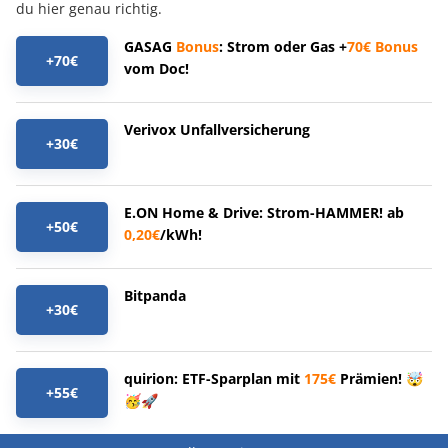
du hier genau richtig.
GASAG
Bonus
: Strom oder Gas +
70€
Bonus
+70€
vom Doc!
Verivox Unfallversicherung
+30€
E.ON Home & Drive: Strom-HAMMER! ab
+50€
0,20€
/kWh!
Bitpanda
+30€
quirion: ETF-Sparplan mit
175€
Prämien! 🤯
+55€
🥳🚀