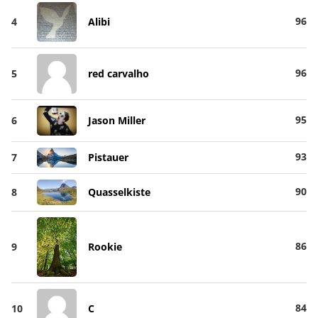
96
4
Alibi
96
5
red carvalho
95
6
Jason Miller
93
7
Pistauer
90
8
Quasselkiste
86
9
Rookie
84
10
C