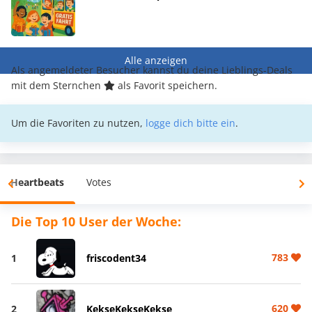
Alle anzeigen
Als angemeldeter Besucher kannst du deine Lieblings-Deals
mit dem Sternchen
als Favorit speichern.
Um die Favoriten zu nutzen,
logge dich bitte ein
.
Heartbeats
Votes
Die Top 10 User der Woche:
783
1
friscodent34
620
2
KekseKekseKekse