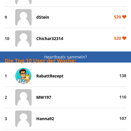
520
9
dStein
520
10
Chichar32314
Heartbeats sammeln?
Die Top 10 User der Woche:
138
1
RabattRezept
110
2
MW197
107
3
Hanna92