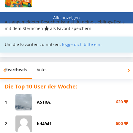
Alle anzeigen
Als angemeldeter Besucher kannst du deine Lieblings-Deals
mit dem Sternchen
als Favorit speichern.
Um die Favoriten zu nutzen,
logge dich bitte ein
.
Heartbeats
Votes
Die Top 10 User der Woche:
620
1
ASTRA.
600
2
bd4941