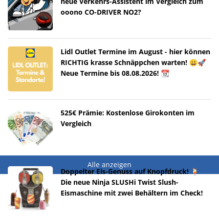
neue Verkehrs-Assistent im Vergleich zum
ooono CO-DRIVER NO2?
Lidl Outlet Termine im August - hier können
RICHTIG krasse Schnäppchen warten! 😀🚀
Neue Termine bis 08.08.2026! 📆
525€ Prämie: Kostenlose Girokonten im
Vergleich
Alle anzeigen
Doppelter Eis-Genuss auf Knopfdruck! 🍹
Die neue Ninja SLUSHi Twist Slush-
Eismaschine mit zwei Behältern im Check!