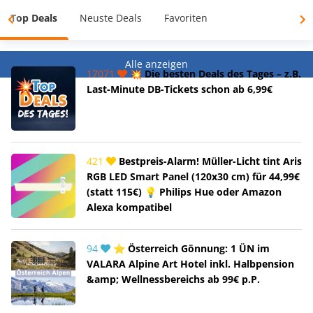
Top Deals
Neuste Deals
Favoriten
Alle anzeigen
17071
💥 Die besten Deals des Tages – z.B.
Last-Minute DB-Tickets schon ab 6,99€
421
Bestpreis-Alarm! Müller-Licht tint Aris
RGB LED Smart Panel (120x30 cm) für 44,99€
(statt 115€) 💡 Philips Hue oder Amazon
Alexa kompatibel
94
⭐ Österreich Gönnung: 1 ÜN im
VALARA Alpine Art Hotel inkl. Halbpension
&amp; Wellnessbereichs ab 99€ p.P.