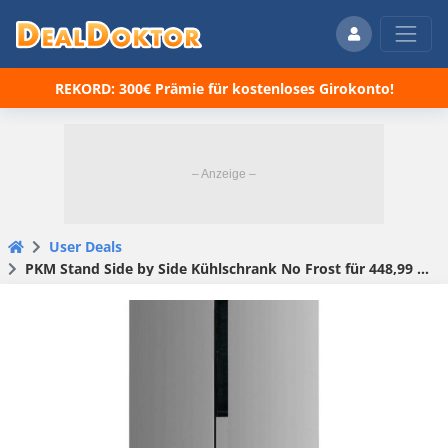
REKORD: 300€ Prämie für kostenloses Girokonto!
User Deals
PKM Stand Side by Side Kühlschrank No Frost für 448,99 € (statt 529,99 €)