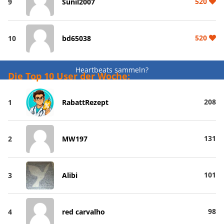
520
9
Sunil2007
520
10
bd65038
Heartbeats sammeln?
Die Top 10 User der Woche:
208
1
RabattRezept
131
2
MW197
101
3
Alibi
98
4
red carvalho