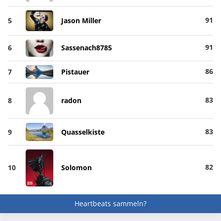
91
5
Jason Miller
91
6
Sassenach8785
86
7
Pistauer
83
8
radon
83
9
Quasselkiste
82
10
Solomon
Heartbeats sammeln?