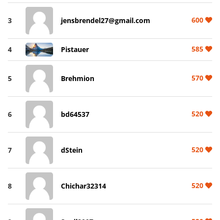
600
3
jensbrendel27@gmail.com
585
4
Pistauer
570
5
Brehmion
520
6
bd64537
520
7
dStein
520
8
Chichar32314