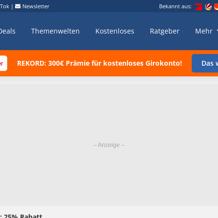
kTok
|
Newsletter
Bekannt aus:
Deals
Themenwelten
Kostenloses
Ratgeber
Mehr
REKORD: 300€ Prämie für kostenloses Girokonto!
Das w
: 25% Rabatt