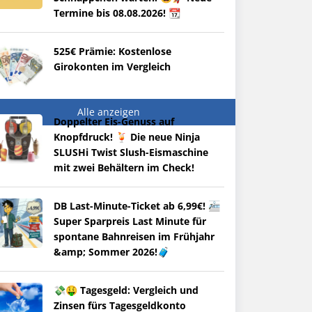
Termine bis 08.08.2026! 📆
525€ Prämie: Kostenlose
Girokonten im Vergleich
Alle anzeigen
Doppelter Eis-Genuss auf
Knopfdruck! 🍹 Die neue Ninja
SLUSHi Twist Slush-Eismaschine
mit zwei Behältern im Check!
DB Last-Minute-Ticket ab 6,99€! 🚈
Super Sparpreis Last Minute für
spontane Bahnreisen im Frühjahr
&amp; Sommer 2026!🧳
💸🤑 Tagesgeld: Vergleich und
Zinsen fürs Tagesgeldkonto