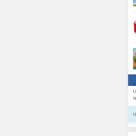
A
L
s
U