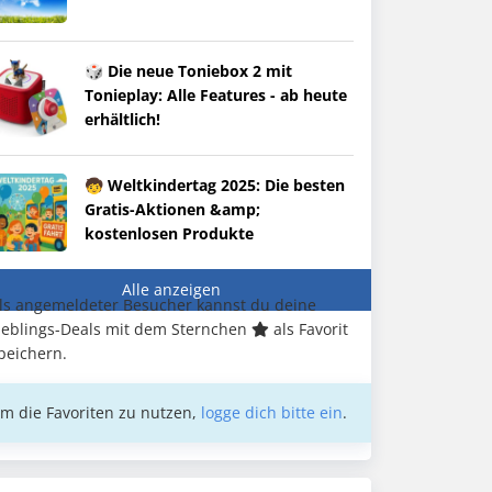
🎲 Die neue Toniebox 2 mit
Tonieplay: Alle Features - ab heute
erhältlich!
🧒 Weltkindertag 2025: Die besten
Gratis-Aktionen &amp;
kostenlosen Produkte
Alle anzeigen
ls angemeldeter Besucher kannst du deine
ieblings-Deals mit dem Sternchen
als Favorit
peichern.
m die Favoriten zu nutzen,
logge dich bitte ein
.