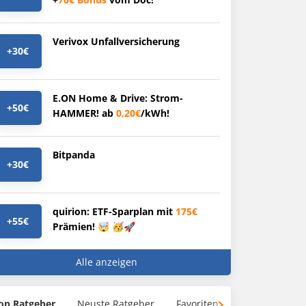
Verivox Unfallversicherung
+30€
E.ON Home & Drive: Strom-
+50€
HAMMER! ab
0,20€
/kWh!
Bitpanda
+30€
quirion: ETF-Sparplan mit
175€
+55€
Prämien! 🤯 🥳🚀
Alle anzeigen
op Ratgeber
Neuste Ratgeber
Favoriten