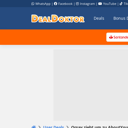
WhatsApp
|
Facebook
|
Instagram
|
YouTube
|
Ti
Deals
Bonus 
User Deals
Orsay zieht um zu AboutYou