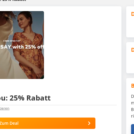
D
D
ou: 25% Rabatt
D
m
tieren
B
r
Zum Deal