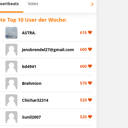
eartbeats
Votes
ie Top 10 User der Woche:
615
ASTRA.
600
jensbrendel27@gmail.com
600
bd4941
570
Brehmion
520
Chichar32314
520
Sunil2007