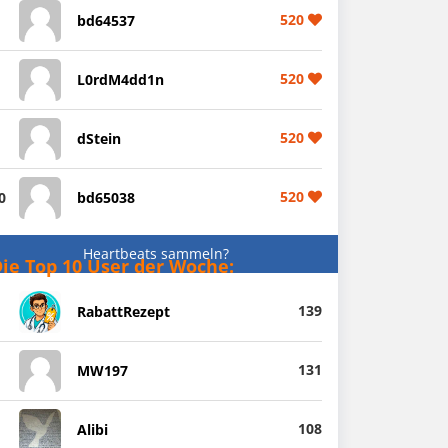
520
bd64537
520
L0rdM4dd1n
520
dStein
520
0
bd65038
Heartbeats sammeln?
ie Top 10 User der Woche:
139
RabattRezept
131
MW197
108
Alibi