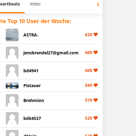
eartbeats
Votes
ie Top 10 User der Woche:
620
ASTRA.
600
jensbrendel27@gmail.com
600
bd4941
580
Pistauer
570
Brehmion
520
bd64537
520