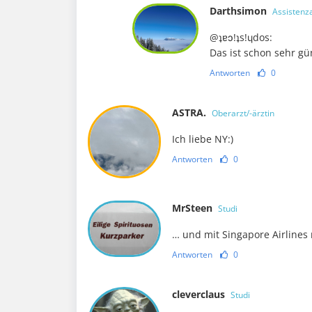
Darthsimon
Assistenza
@ʇɐɔ!ʇs!ɥdos:
Das ist schon sehr gü
Antworten
0
ASTRA.
Oberarzt/-ärztin
Ich liebe NY:)
Antworten
0
MrSteen
Studi
… und mit Singapore Airlines
Antworten
0
cleverclaus
Studi