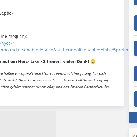
 Gepäck
ine möglich):
/nyca/?
inboundaltsenabled=false&outboundaltsenabled=false&preferdi
 auf ein Herz- Like <3 f
reuen, vielen Dank! 🙂
erhalten wir oftmals eine kleine Provision als Vergütung. Für dich
du bestellst. Diese Provisionen haben in keinem Fall Auswirkung auf
aften gehört unter anderem eBay und das Amazon PartnerNet. Als
T