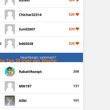
dStein
520
Chichar32314
520
Sunil2007
520
0
bd65038
Heartbeats sammeln?
ie Top 10 User der Woche:
208
RabattRezept
131
MW197
101
Alibi