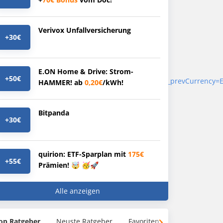
Verivox Unfallversicherung
+30€
E.ON Home & Drive: Strom-
+50€
rects=false&rtn=1&qp_prevProvider=ins_browse&qp_prevCurrenc
HAMMER! ab
0,20€
/kWh!
Bitpanda
+30€
quirion: ETF-Sparplan mit
175€
+55€
Prämien! 🤯 🥳🚀
Alle anzeigen
op Ratgeber
Neuste Ratgeber
Favoriten