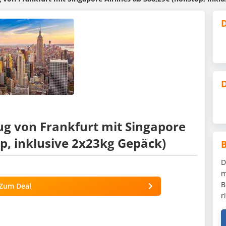
D
D
ug von Frankfurt mit Singapore
op, inklusive 2x23kg Gepäck)
D
m
B
Zum Deal
r