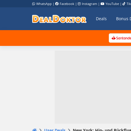
WhatsApp
|
Facebook
|
Instagram
|
YouTube
|
Ti
Deals
Bonus 
User Deals
New York: Hin- und Rückflug