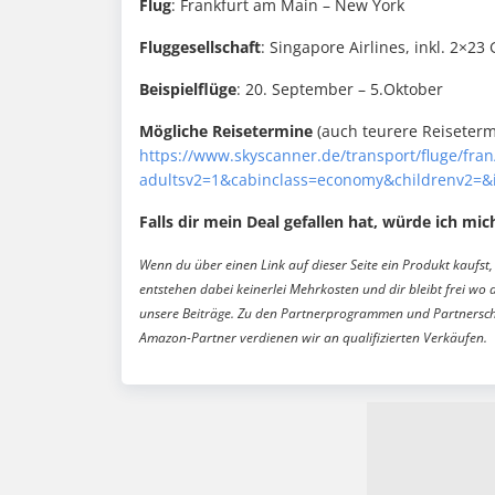
Flug
: Frankfurt am Main – New York
Fluggesellschaft
: Singapore Airlines, inkl. 2×23
Beispielflüge
: 20. September – 5.Oktober
Mögliche
Reisetermine
(auch teurere Reiseterm
https://www.skyscanner.de/transport/fluge/fran
adultsv2=1&cabinclass=economy&childrenv2=&
Falls dir mein Deal gefallen hat, würde ich mich
Wenn du über einen Link auf dieser Seite ein Produkt kaufst, 
entstehen dabei keinerlei Mehrkosten und dir bleibt frei wo 
unsere Beiträge. Zu den Partnerprogrammen und Partnersch
Amazon-Partner verdienen wir an qualifizierten Verkäufen.