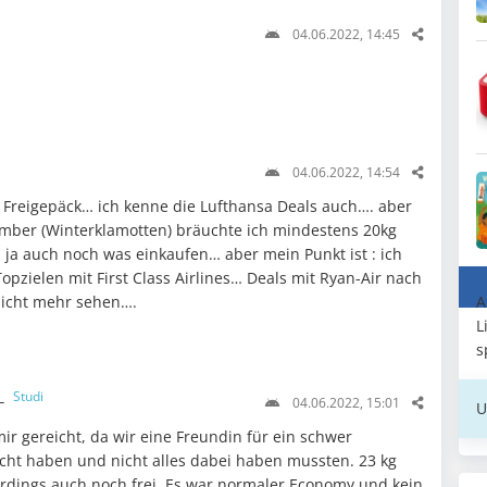
04.06.2022, 14:45
04.06.2022, 14:54
Freigepäck… ich kenne die Lufthansa Deals auch…. aber
ber (Winterklamotten) bräuchte ich mindestens 20kg
 ja auch noch was einkaufen… aber mein Punkt ist : ich
opzielen mit First Class Airlines… Deals mit Ryan-Air nach
A
nicht mehr sehen….
L
s
__
Studi
04.06.2022, 15:01
U
r gereicht, da wir eine Freundin für ein schwer
cht haben und nicht alles dabei haben mussten. 23 kg
erdings auch noch frei. Es war normaler Economy und kein