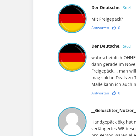
Der Deutsche.
Studi
Mit Freigepäck?
Antworten
0
Der Deutsche.
Studi
wahrscheinlich OHNE 
dann gerade im Novem
Freigepäck…. man will
mag solche Deals zu T
Malle kann ich auch 
Antworten
0
__Gelöschter_Nutzer
Handgepäck 8kg hat mi
verlängertes WE besu
pro Person waren all