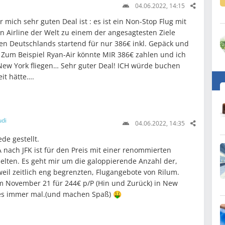
04.06.2022, 14:15
 mich sehr guten Deal ist : es ist ein Non-Stop Flug mit
en Airline der Welt zu einem der angesagtesten Ziele
en Deutschlands startend für nur 386€ inkl. Gepäck und
 Zum Beispiel Ryan-Air könnte MIR 386€ zahlen und ich
New York fliegen… Sehr guter Deal! ICH würde buchen
it hätte….
udi
04.06.2022, 14:35
de gestellt.
 nach JFK ist für den Preis mit einer renommierten
selten. Es geht mir um die galoppierende Anzahl der,
weil zeitlich eng begrenzten, Flugangebote von Rilum.
im November 21 für 244€ p/P (Hin und Zurück) in New
 es immer mal.(und machen Spaß) 🤑