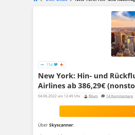
154
New York: Hin- und Rückfl
Airlines ab 386,29€ (nonst
04.06.2022
um 12:49 Uhr
Rilum
14
Kommentare
Über
Skyscanner
: