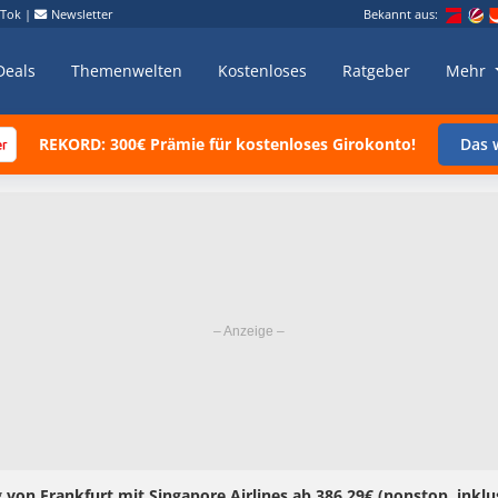
kTok
|
Newsletter
Bekannt aus:
Deals
Themenwelten
Kostenloses
Ratgeber
Mehr
REKORD: 300€ Prämie für kostenloses Girokonto!
Das w
 von Frankfurt mit Singapore Airlines ab 386,29€ (nonstop, inkl