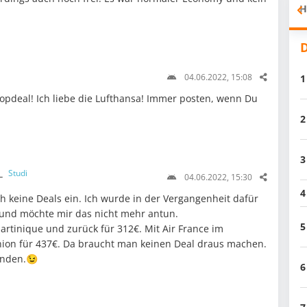
H
D
04.06.2022, 15:08
1
opdeal! Ich liebe die Lufthansa! Immer posten, wenn Du
2
3
__
Studi
04.06.2022, 15:30
4
ich keine Deals ein. Ich wurde in der Vergangenheit dafür
und möchte mir das nicht mehr antun.
5
Martinique und zurück für 312€. Mit Air France im
on für 437€. Da braucht man keinen Deal draus machen.
inden.😉
6