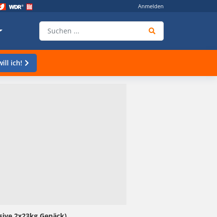
Anmelden
ill ich!
usive 2x23kg Gepäck)