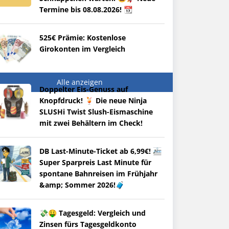
Termine bis 08.08.2026! 📆
525€ Prämie: Kostenlose
Girokonten im Vergleich
Alle anzeigen
Doppelter Eis-Genuss auf
Knopfdruck! 🍹 Die neue Ninja
SLUSHi Twist Slush-Eismaschine
mit zwei Behältern im Check!
DB Last-Minute-Ticket ab 6,99€! 🚈
Super Sparpreis Last Minute für
spontane Bahnreisen im Frühjahr
&amp; Sommer 2026!🧳
💸🤑 Tagesgeld: Vergleich und
Zinsen fürs Tagesgeldkonto