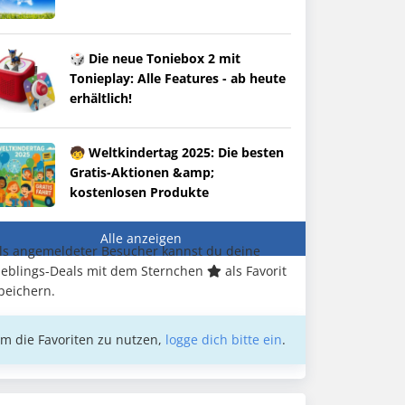
🎲 Die neue Toniebox 2 mit
Tonieplay: Alle Features - ab heute
erhältlich!
🧒 Weltkindertag 2025: Die besten
Gratis-Aktionen &amp;
kostenlosen Produkte
Alle anzeigen
ls angemeldeter Besucher kannst du deine
ieblings-Deals mit dem Sternchen
als Favorit
peichern.
m die Favoriten zu nutzen,
logge dich bitte ein
.