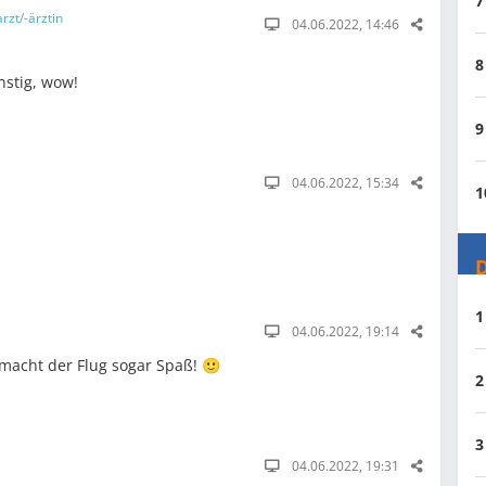
7
rzt/-ärztin
04.06.2022, 14:46
8
nstig, wow!
9
04.06.2022, 15:34
1
D
1
04.06.2022, 19:14
 macht der Flug sogar Spaß! 🙂
2
3
04.06.2022, 19:31