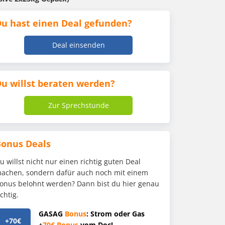
u hast einen Deal gefunden?
Deal einsenden
u willst beraten werden?
Zur Sprechstunde
Bonus Deals
u willst nicht nur einen richtig guten Deal
achen, sondern dafür auch noch mit einem
onus belohnt werden? Dann bist du hier genau
ichtig.
GASAG
Bonus
: Strom oder Gas
+70€
+
70€
Bonus
vom Doc!