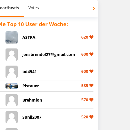
eartbeats
Votes
ie Top 10 User der Woche:
620
ASTRA.
600
jensbrendel27@gmail.com
600
bd4941
585
Pistauer
570
Brehmion
520
Sunil2007