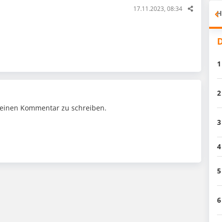
17.11.2023, 08:34
H
D
1
2
einen Kommentar zu schreiben.
3
4
5
6