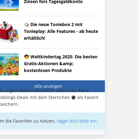
Zinsen fürs Tagesgeldkonto
🎲 Die neue Toniebox 2 mit
Tonieplay: Alle Features - ab heute
erhältlich!
🧒 Weltkindertag 2025: Die besten
Gratis-Aktionen &amp;
kostenlosen Produkte
Alle anzeigen
ls angemeldeter Besucher kannst du deine
ieblings-Deals mit dem Sternchen
als Favorit
peichern.
m die Favoriten zu nutzen,
logge dich bitte ein
.