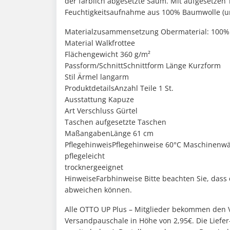
der farblich abgesetzte Saum. Mit aufgesetzen 
Feuchtigkeitsaufnahme aus 100% Baumwolle (unt
Materialzusammensetzung Obermaterial: 100
Material Walkfrottee
Flächengewicht 360 g/m²
Passform/SchnittSchnittform Länge Kurzform
Stil Ärmel langarm
ProduktdetailsAnzahl Teile 1 St.
Ausstattung Kapuze
Art Verschluss Gürtel
Taschen aufgesetzte Taschen
MaßangabenLänge 61 cm
PflegehinweisPflegehinweise 60°C Maschinenw
pflegeleicht
trocknergeeignet
HinweiseFarbhinweise Bitte beachten Sie, dass
abweichen können.
Alle OTTO UP Plus – Mitglieder bekommen den Ve
Versandpauschale in Höhe von 2,95€. Die Liefer-F