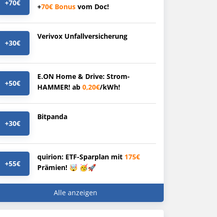
+70€
+
70€
Bonus
vom Doc!
Verivox Unfallversicherung
+30€
E.ON Home & Drive: Strom-
+50€
HAMMER! ab
0,20€
/kWh!
Bitpanda
+30€
quirion: ETF-Sparplan mit
175€
+55€
Prämien! 🤯 🥳🚀
Alle anzeigen