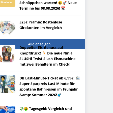
Schnäppchen warten! 😀🚀 Neue
Termine bis 08.08.2026! 📆
525€ Prämie: Kostenlose
Girokonten im Vergleich
Alle anzeigen
Doppelter Eis-Genuss auf
Knopfdruck! 🍹 Die neue Ninja
SLUSHi Twist Slush-Eismaschine
mit zwei Behältern im Check!
DB Last-Minute-Ticket ab 6,99€! 🚈
Super Sparpreis Last Minute für
spontane Bahnreisen im Frühjahr
&amp; Sommer 2026!🧳
💸🤑 Tagesgeld: Vergleich und