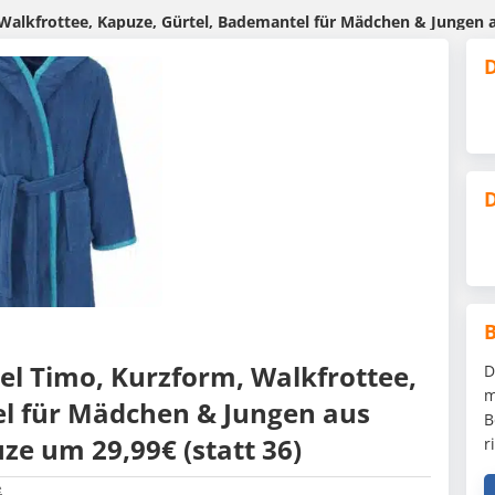
frottee, Kapuze, Gürtel, Bademantel für Mädchen & Jungen aus 10
D
D
 Timo, Kurzform, Walkfrottee,
D
m
el für Mädchen & Jungen aus
B
e um 29,99€ (statt 36)
r
e