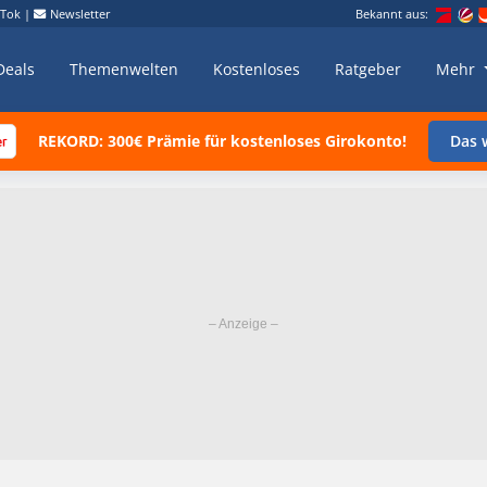
kTok
|
Newsletter
Bekannt aus:
Deals
Themenwelten
Kostenloses
Ratgeber
Mehr
REKORD: 300€ Prämie für kostenloses Girokonto!
Das w