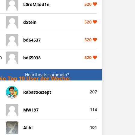
520
L0rdM4dd1n
520
dStein
520
bd64537
520
0
bd65038
Heartbeats sammeln?
ie Top 10 User der Woche:
207
RabattRezept
114
MW197
101
Alibi