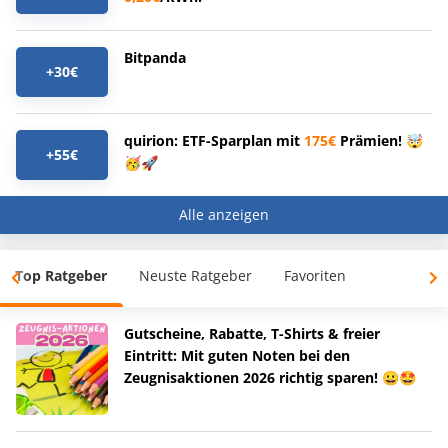
Bitpanda
+30€
quirion: ETF-Sparplan mit
175€
Prämien! 🤯
+55€
🥳🚀
Alle anzeigen
Top Ratgeber
Neuste Ratgeber
Favoriten
Gutscheine, Rabatte, T-Shirts & freier
Eintritt: Mit guten Noten bei den
Zeugnisaktionen 2026 richtig sparen! 😀🤩