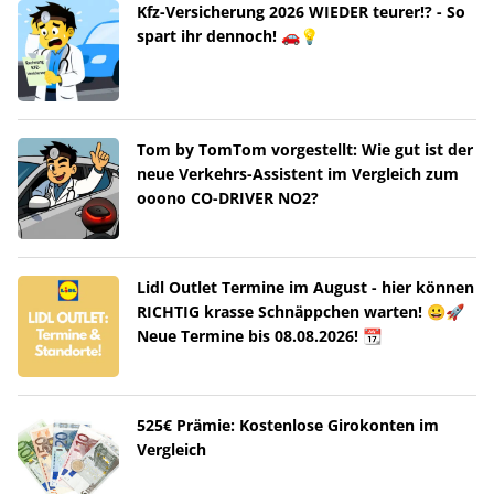
Kfz-Versicherung 2026 WIEDER teurer!? - So
spart ihr dennoch! 🚗💡
Tom by TomTom vorgestellt: Wie gut ist der
neue Verkehrs-Assistent im Vergleich zum
ooono CO-DRIVER NO2?
Lidl Outlet Termine im August - hier können
RICHTIG krasse Schnäppchen warten! 😀🚀
Neue Termine bis 08.08.2026! 📆
525€ Prämie: Kostenlose Girokonten im
Vergleich