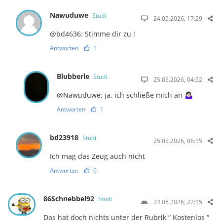
Nawuduwe
Studi
24.05.2026, 17:29
@bd4636: Stimme dir zu !
Antworten
1
Blubberle
Studi
25.05.2026, 04:52
@Nawuduwe: ja, ich schließe mich an 🤷🏻‍♀️
Antworten
1
bd23918
Studi
25.05.2026, 06:15
Ich mag das Zeug auch nicht
Antworten
0
86Schnebbel92
Studi
24.05.2026, 22:15
Das hat doch nichts unter der Rubrik “ Kostenlos “