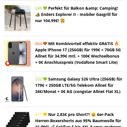
249
Perfekt für Balkon &amp; Camping!
🏕️ Enders Explorer II - mobiler Gasgrill für
nur 104,99€! 🍔
864
Mit Kombivorteil effektiv GRATIS 🔥
Apple iPhone 17 (256GB) für 199€ + 70GB 5G
Allnet für 34,99€ mtl. + 100€ Wechselbonus
+ 0€ Anschlusspreis (Vodafone Smart Lite)
332
Samsung Galaxy S26 Ultra (256GB) für
179€ + 250GB LTE/5G Telekom Allnet für
34€/Monat + 0€ AG (congstar Allnet Flat XL)
417
Nur 2,83€ pro Short?! 😀 6er-Pack
Herren-Boxershorts aus 95% Baumwolle für
16,99€! 🚀 Größen S bis 4XL &amp; mehrere