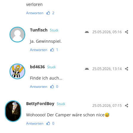
verloren
Antworten
2
Tunfisch
Studi
25.05.2026, 05:16
Ja. Gewinnspiel.
Antworten
1
bd4636
Studi
25.05.2026, 13:14
Finde ich auch…
Antworten
0
BettyFordBoy
Studi
25.05.2026, 07:15
Wohoooo! Der Camper wäre schon nice😅
Antworten
0