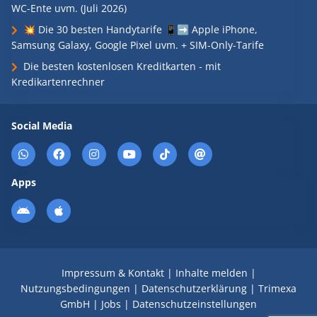
WC-Ente uvm. (Juli 2026)
💥 Die 30 besten Handytarife 📱➡️ Apple iPhone,
Samsung Galaxy, Google Pixel uvm. + SIM-Only-Tarife
Die besten kostenlosen Kreditkarten - mit
Kredikartenrechner
Social Media
Apps
Impressum & Kontakt
|
Inhalte melden
|
Nutzungsbedingungen
|
Datenschutzerklärung
|
Trimexa
GmbH
|
Jobs
|
Datenschutzeinstellungen