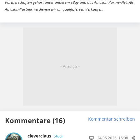
Partnerschaften gehört unter anderem eBay und das Amazon PartnerNet. Als
Amazon-Partner verdienen wir an qualifizierten Verkäufen.
Kommentare (16)
Kommentar schreiben
cleverclaus
Studi
24.05.2026, 15:08