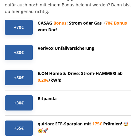
dafür auch noch mit einem Bonus belohnt werden? Dann bist
du hier genau richtig.
GASAG
Bonus
: Strom oder Gas +
70€
Bonus
+70€
vom Doc!
Verivox Unfallversicherung
+30€
E.ON Home & Drive: Strom-HAMMER! ab
+50€
0,20€
/kWh!
Bitpanda
+30€
quirion: ETF-Sparplan mit
175€
Prämien! 🤯
+55€
🥳🚀