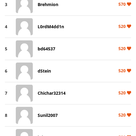
570
3
Brehmion
520
4
L0rdM4dd1n
520
5
bd64537
520
6
dStein
520
7
Chichar32314
520
8
Sunil2007