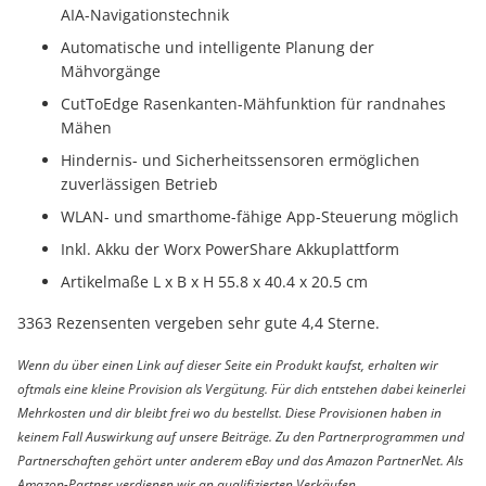
AIA-Navigationstechnik
Automatische und intelligente Planung der
Mähvorgänge
CutToEdge Rasenkanten-Mähfunktion für randnahes
Mähen
Hindernis- und Sicherheitssensoren ermöglichen
zuverlässigen Betrieb
WLAN- und smarthome-fähige App-Steuerung möglich
Inkl. Akku der Worx PowerShare Akkuplattform
Artikelmaße L x B x H 55.8 x 40.4 x 20.5 cm
3363 Rezensenten vergeben sehr gute 4,4 Sterne.
Wenn du über einen Link auf dieser Seite ein Produkt kaufst, erhalten wir
oftmals eine kleine Provision als Vergütung. Für dich entstehen dabei keinerlei
Mehrkosten und dir bleibt frei wo du bestellst. Diese Provisionen haben in
keinem Fall Auswirkung auf unsere Beiträge. Zu den Partnerprogrammen und
Partnerschaften gehört unter anderem eBay und das Amazon PartnerNet. Als
Amazon-Partner verdienen wir an qualifizierten Verkäufen.