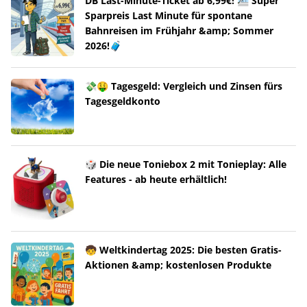
DB Last-Minute-Ticket ab 6,99€! 🚈 Super
Sparpreis Last Minute für spontane
Bahnreisen im Frühjahr &amp; Sommer
2026!🧳
💸🤑 Tagesgeld: Vergleich und Zinsen fürs
Tagesgeldkonto
🎲 Die neue Toniebox 2 mit Tonieplay: Alle
Features - ab heute erhältlich!
🧒 Weltkindertag 2025: Die besten Gratis-
Aktionen &amp; kostenlosen Produkte