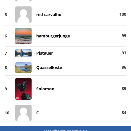
100
5
red carvalho
99
6
hamburgerjunge
93
7
Pistauer
86
8
Quasselkiste
85
9
Solomon
84
10
C