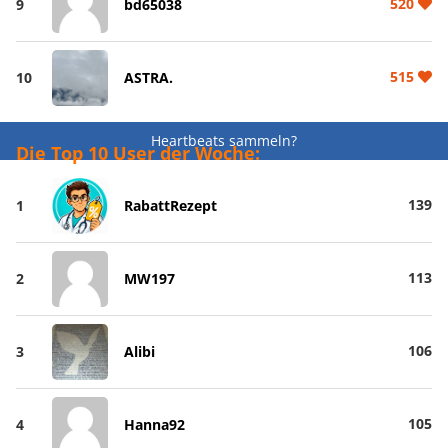
520
9
bd65038
515
10
ASTRA.
Heartbeats sammeln?
Die Top 10 User der Woche:
139
1
RabattRezept
113
2
MW197
106
3
Alibi
105
4
Hanna92