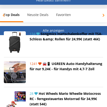
Heartbeats sammeln?
Top Deals
Neuste Deals
Favoriten
Alle anzeigen
134
Songmics Hartschalenkoffer mit TSA-
Schloss &amp; Rollen für 24,99€ (statt 46€)
1241
🚘📱 UGREEN Auto-Handyhalterung
für nur 9,24€ - für Handys mit 4,7-7 Zoll
28
Hot Wheels Mario Wheelie Motocross
RC - ferngesteuertes Motorrad für 34,99€
(statt 54€)