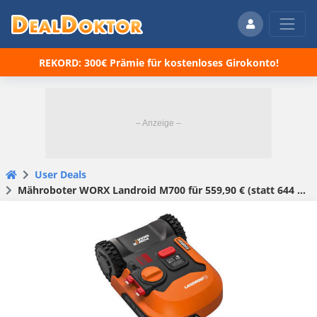
REKORD: 300€ Prämie für kostenloses Girokonto!
User Deals
Mähroboter WORX Landroid M700 für 559,90 € (statt 644 €)