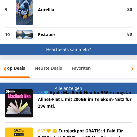
80
9
Aurellia
80
10
Pistauer
Heartbeats sammeln?
Top Deals
Neuste Deals
Favoriten
Alle anzeigen
18
Apple MacBook Neo für 99€ + congstar
Allnet-Flat L mit 200GB im Telekom-Netz für
29€ mtl.
663
🪙 Eurojackpot GRATIS: 1 Feld für