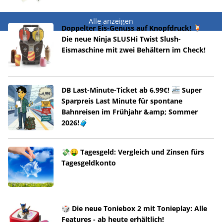
Alle anzeigen
Doppelter Eis-Genuss auf Knopfdruck! 🍹
Die neue Ninja SLUSHi Twist Slush-
Eismaschine mit zwei Behältern im Check!
DB Last-Minute-Ticket ab 6,99€! 🚈 Super
Sparpreis Last Minute für spontane
Bahnreisen im Frühjahr &amp; Sommer
2026!🧳
💸🤑 Tagesgeld: Vergleich und Zinsen fürs
Tagesgeldkonto
🎲 Die neue Toniebox 2 mit Tonieplay: Alle
Features - ab heute erhältlich!