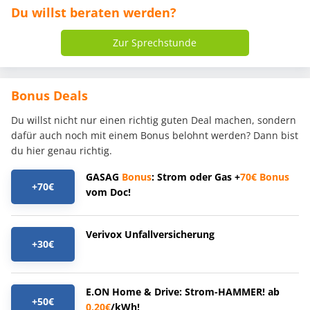
Du willst beraten werden?
Zur Sprechstunde
Bonus Deals
Du willst nicht nur einen richtig guten Deal machen, sondern
dafür auch noch mit einem Bonus belohnt werden? Dann bist
du hier genau richtig.
GASAG
Bonus
: Strom oder Gas +
70€
Bonus
+70€
vom Doc!
Verivox Unfallversicherung
+30€
E.ON Home & Drive: Strom-HAMMER! ab
+50€
0,20€
/kWh!