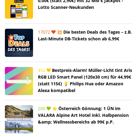
0,00€ (statt 2,90€) mit 32 Mio € Jackpot -
Lotto Scanner-Neukunden
17072
💥 Die besten Deals des Tages – z.B.
Last-Minute DB-Tickets schon ab 6,99€
452
Bestpreis-Alarm! Müller-Licht tint Aris
RGB LED Smart Panel (120x30 cm) für 44,99€
(statt 115€) 💡 Philips Hue oder Amazon
Alexa kompatibel
200
⭐ Österreich Gönnung: 1 ÜN im
VALARA Alpine Art Hotel inkl. Halbpension
&amp; Wellnessbereichs ab 99€ p.P.