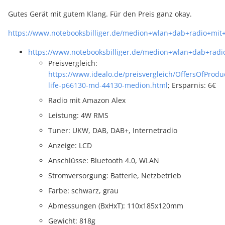
Gutes Gerät mit gutem Klang. Für den Preis ganz okay.
https://www.notebooksbilliger.de/medion+wlan+dab+radio+mi
https://www.notebooksbilliger.de/medion+wlan+dab+ra
Preisvergleich:
https://www.idealo.de/preisvergleich/OffersOfProdu
life-p66130-md-44130-medion.html
; Ersparnis: 6€
Radio mit Amazon Alex
Leistung: 4W RMS
Tuner: UKW, DAB, DAB+, Internetradio
Anzeige: LCD
Anschlüsse: Bluetooth 4.0, WLAN
Stromversorgung: Batterie, Netzbetrieb
Farbe: schwarz, grau
Abmessungen (BxHxT): 110x185x120mm
Gewicht: 818g