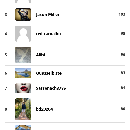
103
3
Jason Miller
98
4
red carvalho
96
5
Alibi
83
6
Quasselkiste
81
7
Sassenach8785
80
8
bd29204