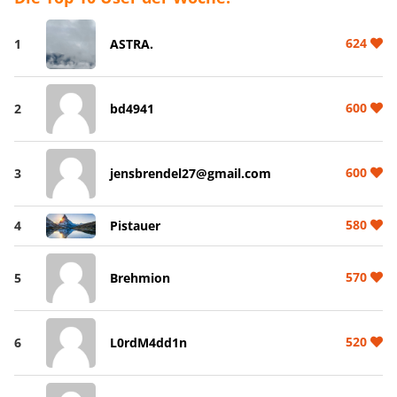
624
1
ASTRA.
600
2
bd4941
600
3
jensbrendel27@gmail.com
580
4
Pistauer
570
5
Brehmion
520
6
L0rdM4dd1n