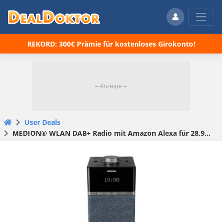
REKORD: 300€ Prämie für kostenloses Girokonto!
User Deals
MEDION® WLAN DAB+ Radio mit Amazon Alexa für 28,98€ inkl. Versand