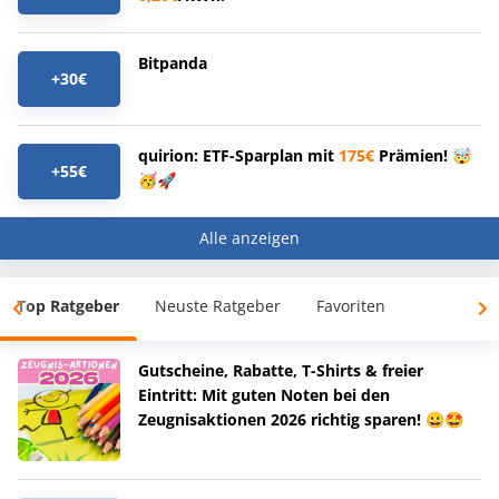
Bitpanda
+30€
quirion: ETF-Sparplan mit
175€
Prämien! 🤯
+55€
🥳🚀
Alle anzeigen
Top Ratgeber
Neuste Ratgeber
Favoriten
Gutscheine, Rabatte, T-Shirts & freier
Eintritt: Mit guten Noten bei den
Zeugnisaktionen 2026 richtig sparen! 😀🤩