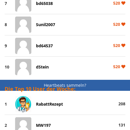
520
7
bd65038
520
8
Sunil2007
520
9
bd64537
520
10
dStein
Heartbeats sammeln?
Die Top 10 User der Woche:
208
1
RabattRezept
131
2
MW197