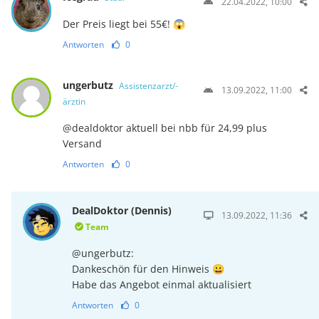
22.04.2022, 10:00
Der Preis liegt bei 55€! 😱
Antworten
0
ungerbutz
Assistenzarzt/-
13.09.2022, 11:00
ärztin
@dealdoktor aktuell bei nbb für 24,99 plus
Versand
Antworten
0
DealDoktor (Dennis)
13.09.2022, 11:36
Team
@ungerbutz:
Dankeschön für den Hinweis 😀
Habe das Angebot einmal aktualisiert
Antworten
0