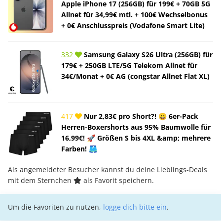
Apple iPhone 17 (256GB) für 199€ + 70GB 5G
Allnet für 34,99€ mtl. + 100€ Wechselbonus
+ 0€ Anschlusspreis (Vodafone Smart Lite)
332
Samsung Galaxy S26 Ultra (256GB) für
179€ + 250GB LTE/5G Telekom Allnet für
34€/Monat + 0€ AG (congstar Allnet Flat XL)
417
Nur 2,83€ pro Short?! 😀 6er-Pack
Herren-Boxershorts aus 95% Baumwolle für
16,99€! 🚀 Größen S bis 4XL &amp; mehrere
Farben! 🩳
Als angemeldeter Besucher kannst du deine Lieblings-Deals
mit dem Sternchen
als Favorit speichern.
Um die Favoriten zu nutzen,
logge dich bitte ein
.