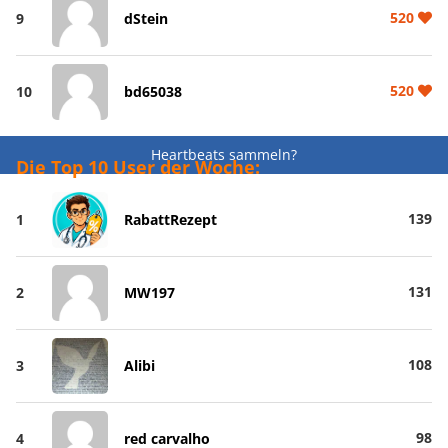
520
9
dStein
520
10
bd65038
Heartbeats sammeln?
Die Top 10 User der Woche:
139
1
RabattRezept
131
2
MW197
108
3
Alibi
98
4
red carvalho