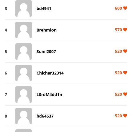
600
3
bd4941
570
4
Brehmion
520
5
Sunil2007
520
6
Chichar32314
520
7
L0rdM4dd1n
520
8
bd64537