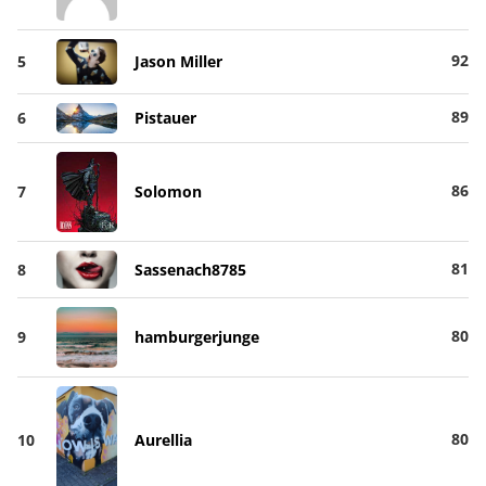
92
5
Jason Miller
89
6
Pistauer
86
7
Solomon
81
8
Sassenach8785
80
9
hamburgerjunge
80
10
Aurellia