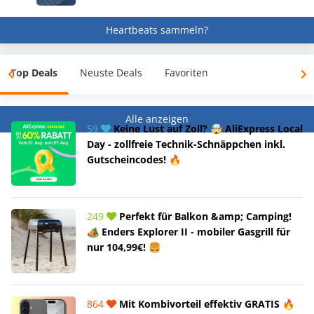
Heartbeats sammeln?
Top Deals
Neuste Deals
Favoriten
Alle anzeigen
59
Keine Lust auf Zoll? 🤯 AliExpress Local
Day - zollfreie Technik-Schnäppchen inkl.
Gutscheincodes! 🔥
249
Perfekt für Balkon &amp; Camping!
🏕️ Enders Explorer II - mobiler Gasgrill für
nur 104,99€! 🍔
864
Mit Kombivorteil effektiv GRATIS 🔥