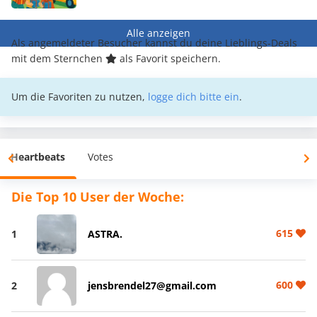
Alle anzeigen
Als angemeldeter Besucher kannst du deine Lieblings-Deals
mit dem Sternchen
als Favorit speichern.
Um die Favoriten zu nutzen,
logge dich bitte ein
.
Heartbeats
Votes
Die Top 10 User der Woche:
615
1
ASTRA.
600
2
jensbrendel27@gmail.com