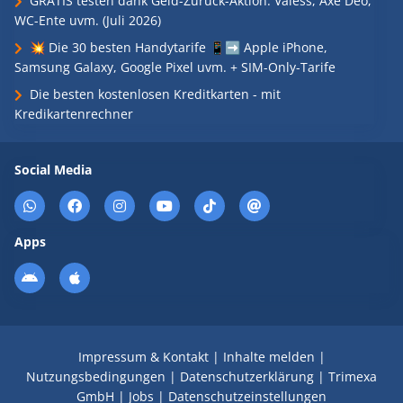
GRATIS testen dank Geld-Zurück-Aktion: Valess, Axe Deo,
WC-Ente uvm. (Juli 2026)
💥 Die 30 besten Handytarife 📱➡️ Apple iPhone,
Samsung Galaxy, Google Pixel uvm. + SIM-Only-Tarife
Die besten kostenlosen Kreditkarten - mit
Kredikartenrechner
Social Media
Apps
Impressum & Kontakt
|
Inhalte melden
|
Nutzungsbedingungen
|
Datenschutzerklärung
|
Trimexa
GmbH
|
Jobs
|
Datenschutzeinstellungen