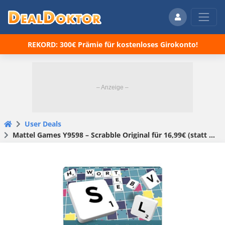
REKORD: 300€ Prämie für kostenloses Girokonto!
User Deals
Mattel Games Y9598 – Scrabble Original für 16,99€ (statt 25€)