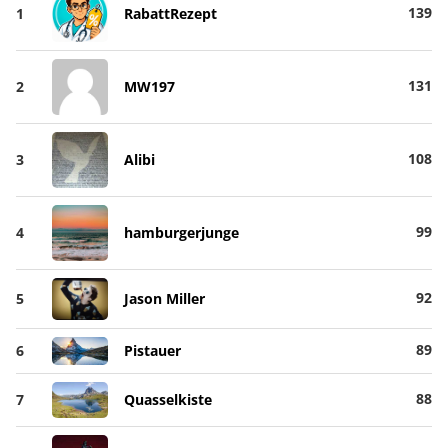
139
1
RabattRezept
131
2
MW197
108
3
Alibi
99
4
hamburgerjunge
92
5
Jason Miller
89
6
Pistauer
88
7
Quasselkiste