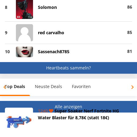
86
8
Solomon
85
9
red carvalho
81
10
Sassenach8785
Heartbeats sammeln?
Top Deals
Neuste Deals
Favoriten
Alle anzeigen
1240
Super Soaker Nerf Fortnite HG
Water Blaster für 8,78€ (statt 18€)