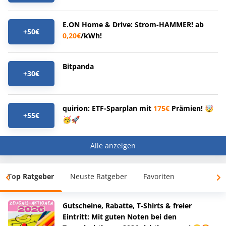
E.ON Home & Drive: Strom-HAMMER! ab
+50€
0,20€
/kWh!
Bitpanda
+30€
quirion: ETF-Sparplan mit
175€
Prämien! 🤯
+55€
🥳🚀
Alle anzeigen
Top Ratgeber
Neuste Ratgeber
Favoriten
Gutscheine, Rabatte, T-Shirts & freier
Eintritt: Mit guten Noten bei den