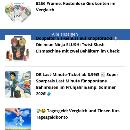
525€ Prämie: Kostenlose Girokonten im
Vergleich
Alle anzeigen
Doppelter Eis-Genuss auf Knopfdruck! 🍹
Die neue Ninja SLUSHi Twist Slush-
Eismaschine mit zwei Behältern im Check!
DB Last-Minute-Ticket ab 6,99€! 🚈 Super
Sparpreis Last Minute für spontane
Bahnreisen im Frühjahr &amp; Sommer
2026!🧳
💸🤑 Tagesgeld: Vergleich und Zinsen fürs
Tagesgeldkonto