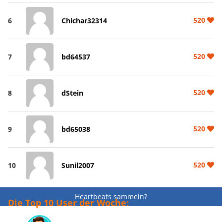
520
6
Chichar32314
520
7
bd64537
520
8
dStein
520
9
bd65038
520
10
Sunil2007
Heartbeats sammeln?
Die Top 10 User der Woche: