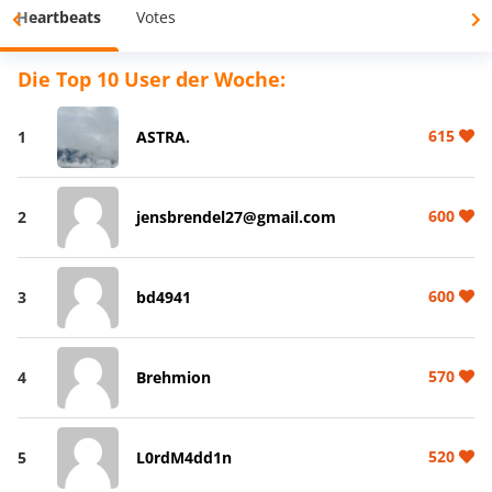
Heartbeats
Votes
Die Top 10 User der Woche:
615
1
ASTRA.
600
2
jensbrendel27@gmail.com
600
3
bd4941
570
4
Brehmion
520
5
L0rdM4dd1n