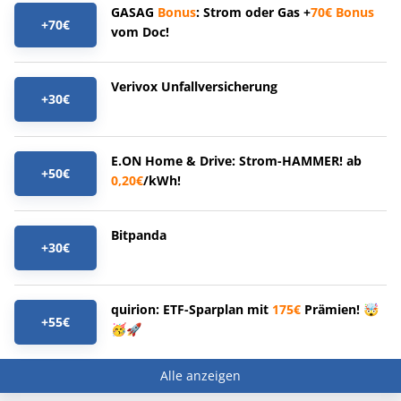
GASAG
Bonus
: Strom oder Gas +
70€
Bonus
+70€
vom Doc!
Verivox Unfallversicherung
+30€
E.ON Home & Drive: Strom-HAMMER! ab
+50€
0,20€
/kWh!
Bitpanda
+30€
quirion: ETF-Sparplan mit
175€
Prämien! 🤯
+55€
🥳🚀
Alle anzeigen