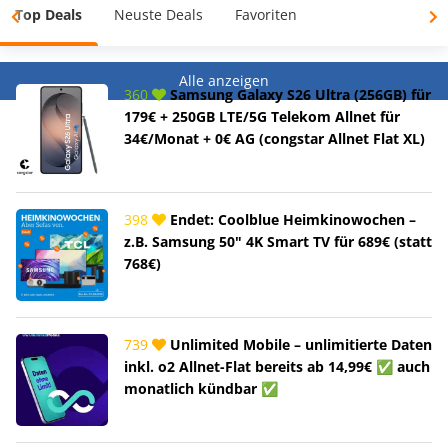
Top Deals
Neuste Deals
Favoriten
Alle anzeigen
360
Samsung Galaxy S26 Ultra (256GB) für
179€ + 250GB LTE/5G Telekom Allnet für
34€/Monat + 0€ AG (congstar Allnet Flat XL)
398
Endet: Coolblue Heimkinowochen –
z.B. Samsung 50" 4K Smart TV für 689€ (statt
768€)
739
Unlimited Mobile – unlimitierte Daten
inkl. o2 Allnet-Flat bereits ab 14,99€ ✅ auch
monatlich kündbar ✅