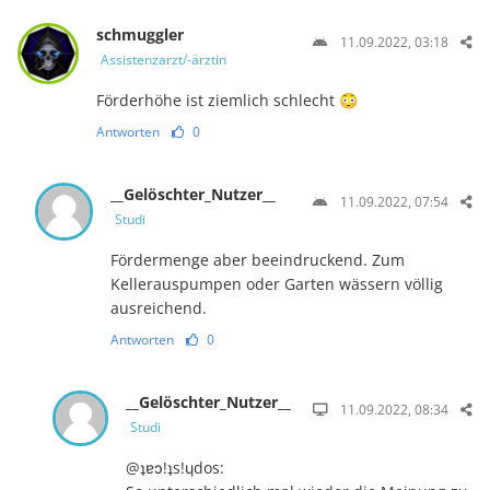
schmuggler
11.09.2022, 03:18
Assistenzarzt/-ärztin
Förderhöhe ist ziemlich schlecht 😳
Antworten
0
__Gelöschter_Nutzer__
11.09.2022, 07:54
Studi
Fördermenge aber beeindruckend. Zum
Kellerauspumpen oder Garten wässern völlig
ausreichend.
Antworten
0
__Gelöschter_Nutzer__
11.09.2022, 08:34
Studi
@ʇɐɔ!ʇs!ɥdos: