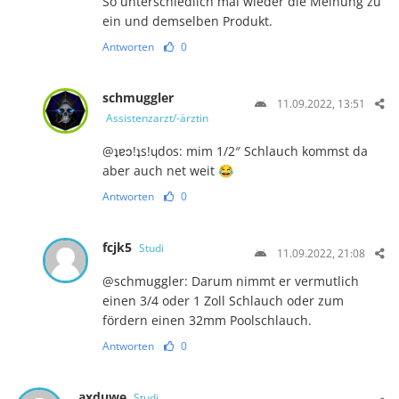
So unterschiedlich mal wieder die Meinung zu
ein und demselben Produkt.
Antworten
0
schmuggler
11.09.2022, 13:51
Assistenzarzt/-ärztin
@ʇɐɔ!ʇs!ɥdos: mim 1/2″ Schlauch kommst da
aber auch net weit 😂
Antworten
0
fcjk5
Studi
11.09.2022, 21:08
@schmuggler: Darum nimmt er vermutlich
einen 3/4 oder 1 Zoll Schlauch oder zum
fördern einen 32mm Poolschlauch.
Antworten
0
axduwe
Studi