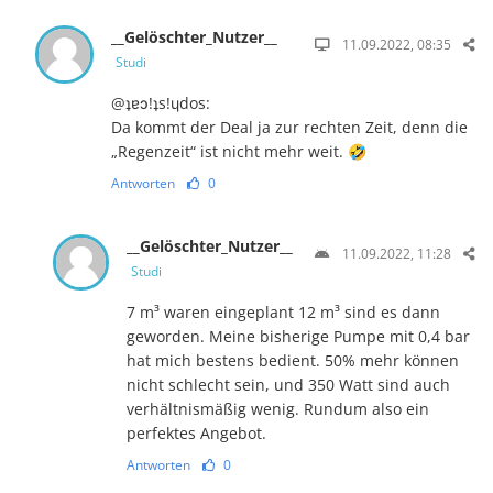
__Gelöschter_Nutzer__
11.09.2022, 08:35
Studi
@ʇɐɔ!ʇs!ɥdos:
Da kommt der Deal ja zur rechten Zeit, denn die
„Regenzeit“ ist nicht mehr weit. 🤣
Antworten
0
__Gelöschter_Nutzer__
11.09.2022, 11:28
Studi
7 m³ waren eingeplant 12 m³ sind es dann
geworden. Meine bisherige Pumpe mit 0,4 bar
hat mich bestens bedient. 50% mehr können
nicht schlecht sein, und 350 Watt sind auch
verhältnismäßig wenig. Rundum also ein
perfektes Angebot.
Antworten
0