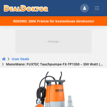
REKORD: 300€ Prämie für kostenloses Girokonto!
User Deals
ManoMano: FUXTEC Tauchpumpe FX-TP1350 – 350 Watt (39,00€ statt 44,10€)