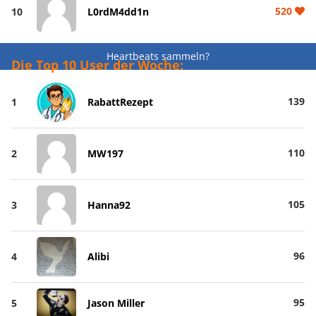
520
10
L0rdM4dd1n
Heartbeats sammeln?
Die Top 10 User der Woche:
139
1
RabattRezept
110
2
MW197
105
3
Hanna92
96
4
Alibi
95
5
Jason Miller