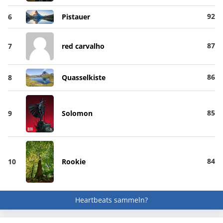
92
6
Pistauer
87
7
red carvalho
86
8
Quasselkiste
85
9
Solomon
84
10
Rookie
Heartbeats sammeln?