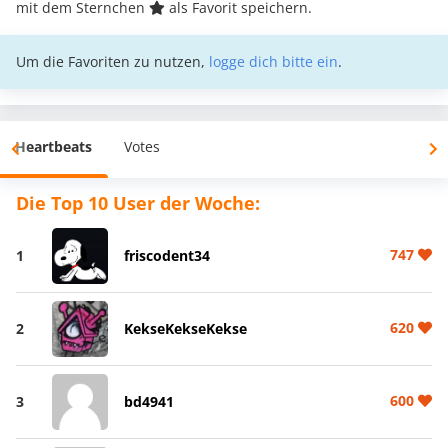
mit dem Sternchen
als Favorit speichern.
Um die Favoriten zu nutzen,
logge dich bitte ein
.
Heartbeats
Votes
Die Top 10 User der Woche:
747
1
friscodent34
620
2
KekseKekseKekse
600
3
bd4941