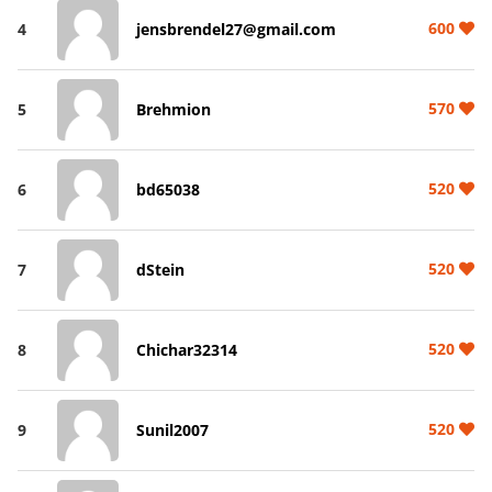
600
4
jensbrendel27@gmail.com
570
5
Brehmion
520
6
bd65038
520
7
dStein
520
8
Chichar32314
520
9
Sunil2007