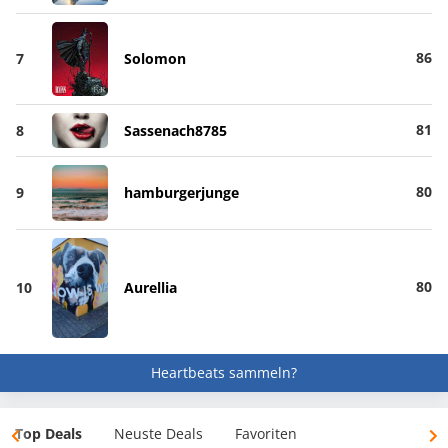
86
7
Solomon
81
8
Sassenach8785
80
9
hamburgerjunge
80
10
Aurellia
Heartbeats sammeln?
Top Deals
Neuste Deals
Favoriten