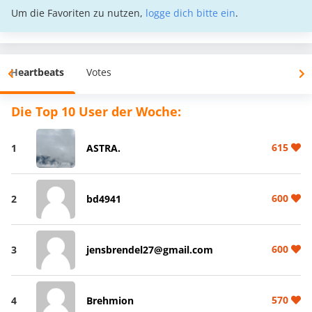
Um die Favoriten zu nutzen,
logge dich bitte ein
.
Heartbeats
Votes
Die Top 10 User der Woche:
615
1
ASTRA.
600
2
bd4941
600
3
jensbrendel27@gmail.com
570
4
Brehmion