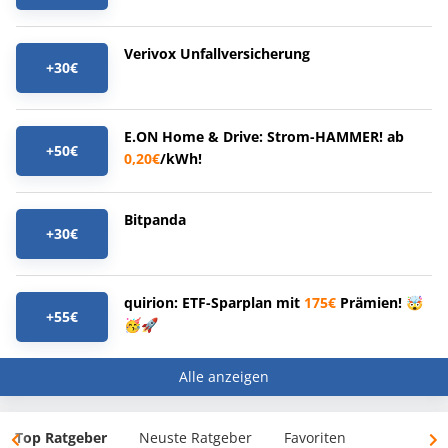
Verivox Unfallversicherung
+30€
E.ON Home & Drive: Strom-HAMMER! ab
+50€
0,20€
/kWh!
Bitpanda
+30€
quirion: ETF-Sparplan mit
175€
Prämien! 🤯
+55€
🥳🚀
Alle anzeigen
Top Ratgeber
Neuste Ratgeber
Favoriten