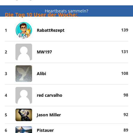
Heartbeats sammeln?
Die Top 10 User der Woche:
139
1
RabattRezept
131
2
MW197
108
3
Alibi
98
4
red carvalho
92
5
Jason Miller
89
6
Pistauer