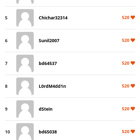
520
5
Chichar32314
520
6
Sunil2007
520
7
bd64537
520
8
L0rdM4dd1n
520
9
dStein
520
10
bd65038