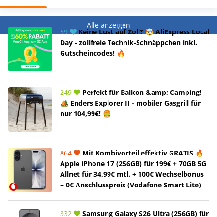
Alle anzeigen
59
Keine Lust auf Zoll? 🤯 AliExpress Local
Day - zollfreie Technik-Schnäppchen inkl.
Gutscheincodes! 🔥
249
Perfekt für Balkon &amp; Camping!
🏕️ Enders Explorer II - mobiler Gasgrill für
nur 104,99€! 🍔
864
Mit Kombivorteil effektiv GRATIS 🔥
Apple iPhone 17 (256GB) für 199€ + 70GB 5G
Allnet für 34,99€ mtl. + 100€ Wechselbonus
+ 0€ Anschlusspreis (Vodafone Smart Lite)
332
Samsung Galaxy S26 Ultra (256GB) für