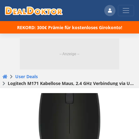
REKORD: 300€ Prämie für kostenloses Girokonto!
User Deals
Logitech M171 Kabellose Maus, 2.4 GHz Verbindung via USB-Empfänger, Optischer Sensor, 12-Monate Akkulaufzeit, Für Links- und Rechtshänder, 3 Tasten, PC/Mac – Schwarz