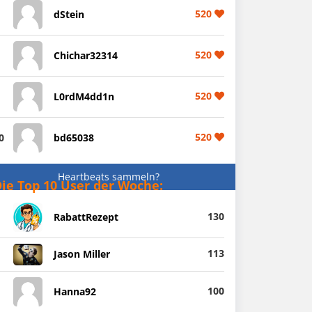
520
dStein
520
Chichar32314
520
L0rdM4dd1n
520
0
bd65038
Heartbeats sammeln?
ie Top 10 User der Woche:
130
RabattRezept
113
Jason Miller
100
Hanna92