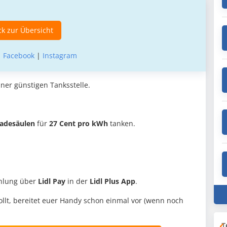
k zur Übersicht
|
Facebook
|
Instagram
ner günstigen Tanksstelle.
ladesäulen
für
27 Cent pro kWh
tanken.
ahlung über
Lidl Pay
in der
Lidl Plus App
.
wollt, bereitet euer Handy schon einmal vor (wenn noch
T