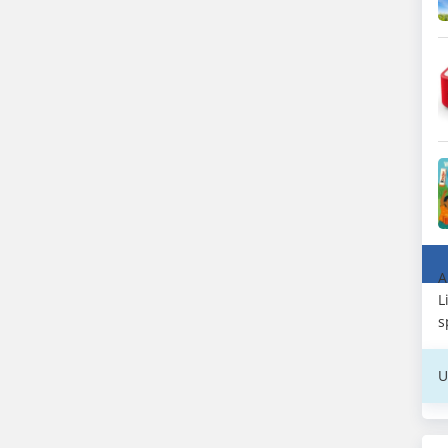
A
L
s
U