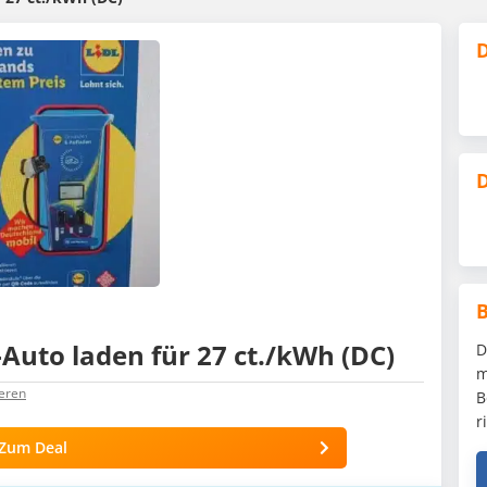
D
D
E-Auto laden für 27 ct./kWh (DC)
D
m
eren
B
r
Zum Deal