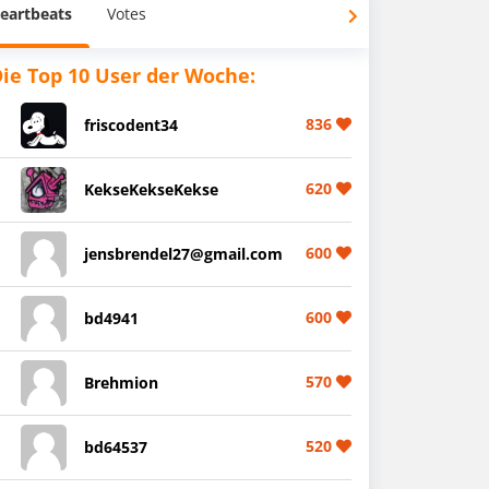
eartbeats
Votes
ie Top 10 User der Woche:
836
friscodent34
620
KekseKekseKekse
600
jensbrendel27@gmail.com
600
bd4941
570
Brehmion
520
bd64537