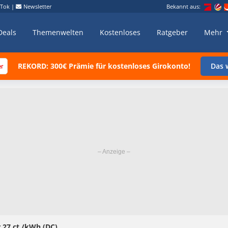
kTok
|
Newsletter
Bekannt aus:
Deals
Themenwelten
Kostenloses
Ratgeber
Mehr
REKORD: 300€ Prämie für kostenloses Girokonto!
Das w
r 27 ct./kWh (DC)