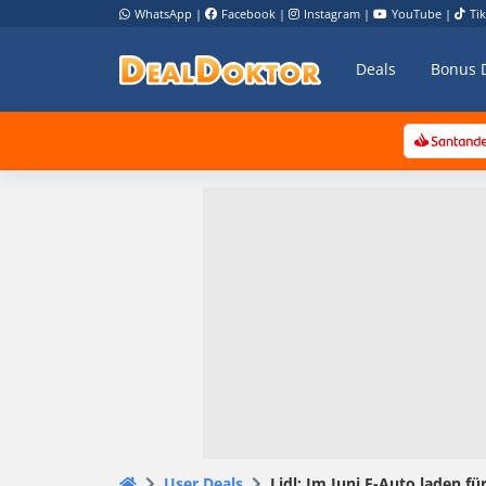
WhatsApp
|
Facebook
|
Instagram
|
YouTube
|
Ti
Deals
Bonus 
User Deals
Lidl: Im Juni E-Auto laden fü