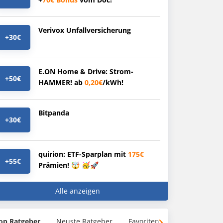
Verivox Unfallversicherung
+30€
E.ON Home & Drive: Strom-
+50€
HAMMER! ab
0,20€
/kWh!
Bitpanda
+30€
quirion: ETF-Sparplan mit
175€
+55€
Prämien! 🤯 🥳🚀
Alle anzeigen
op Ratgeber
Neuste Ratgeber
Favoriten