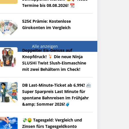
Termine bis 08.08.2026! 📆
525€ Prämie: Kostenlose
Girokonten im Vergleich
Alle anzeigen
Doppelter Eis-Genuss auf
Knopfdruck! 🍹 Die neue Ninja
SLUSHi Twist Slush-Eismaschine
mit zwei Behältern im Check!
DB Last-Minute-Ticket ab 6,99€! 🚈
Super Sparpreis Last Minute für
spontane Bahnreisen im Frühjahr
&amp; Sommer 2026!🧳
💸🤑 Tagesgeld: Vergleich und
Zinsen fürs Tagesgeldkonto