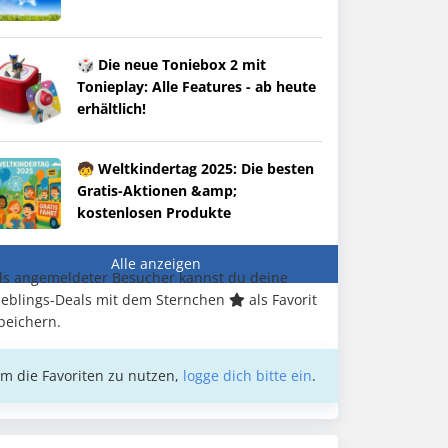
🎲 Die neue Toniebox 2 mit
Tonieplay: Alle Features - ab heute
erhältlich!
🧒 Weltkindertag 2025: Die besten
Gratis-Aktionen &amp;
kostenlosen Produkte
Alle anzeigen
ls angemeldeter Besucher kannst du deine
ieblings-Deals mit dem Sternchen
als Favorit
peichern.
m die Favoriten zu nutzen,
logge dich bitte ein
.