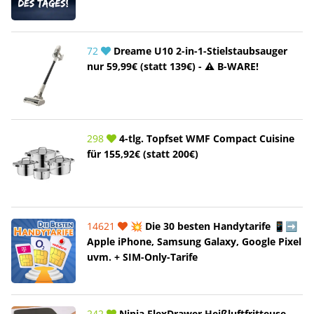
72
Dreame U10 2-in-1-Stielstaubsauger
nur 59,99€ (statt 139€) - ⚠️ B-WARE!
298
4-tlg. Topfset WMF Compact Cuisine
für 155,92€ (statt 200€)
14621
💥 Die 30 besten Handytarife 📱➡️
Apple iPhone, Samsung Galaxy, Google Pixel
uvm. + SIM-Only-Tarife
242
Ninja FlexDrawer Heißluftfritteuse