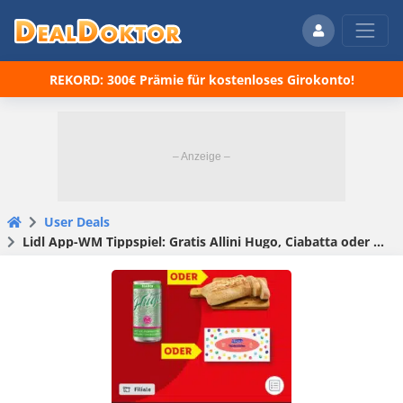
REKORD: 300€ Prämie für kostenloses Girokonto!
User Deals
Lidl App-WM Tippspiel: Gratis Allini Hugo, Ciabatta oder Floralys Taschentücherbox ab10,00€ MEW