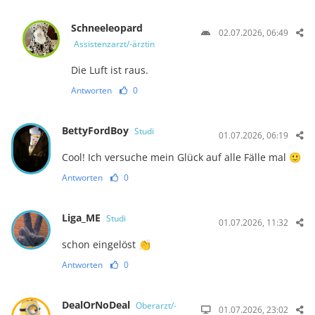
Schneeleopard
02.07.2026, 06:49
Assistenzarzt/-ärztin
Die Luft ist raus.
Antworten
0
BettyFordBoy
Studi
01.07.2026, 06:19
Cool! Ich versuche mein Glück auf alle Fälle mal 🙂
Antworten
0
Liga_ME
Studi
01.07.2026, 11:32
schon eingelöst 👏
Antworten
0
DealOrNoDeal
Oberarzt/-
01.07.2026, 23:02