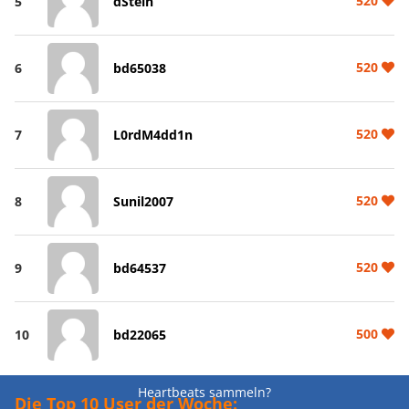
520
5
dStein
520
6
bd65038
520
7
L0rdM4dd1n
520
8
Sunil2007
520
9
bd64537
500
10
bd22065
Heartbeats sammeln?
Die Top 10 User der Woche: