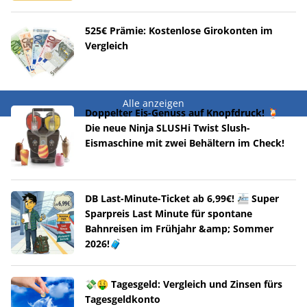
525€ Prämie: Kostenlose Girokonten im
Vergleich
Alle anzeigen
Doppelter Eis-Genuss auf Knopfdruck! 🍹
Die neue Ninja SLUSHi Twist Slush-
Eismaschine mit zwei Behältern im Check!
DB Last-Minute-Ticket ab 6,99€! 🚈 Super
Sparpreis Last Minute für spontane
Bahnreisen im Frühjahr &amp; Sommer
2026!🧳
💸🤑 Tagesgeld: Vergleich und Zinsen fürs
Tagesgeldkonto