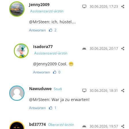
Jenny2009
30.06.2026, 17:23
Assistenzarzt/-ärztin
@MrSteen: ich, hüstel….
Antworten
2
Isadora77
30.06.2026, 20:17
Assistenzarzt/-ärztin
@Jenny2009 Cool. 😁
Antworten
0
Nawuduwe
Studi
30.06.2026, 18:31
@MrSteen: War ja zu erwarten!
Antworten
1
bd37774
Oberarzt/-ärztin
30.06.2026, 19:57