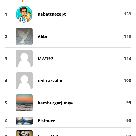
139
1
RabattRezept
118
2
Alibi
113
3
MW197
100
4
red carvalho
99
5
hamburgerjunge
93
6
Pistauer