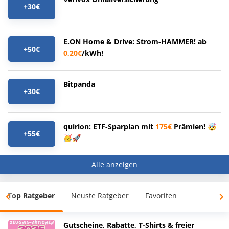
+30€
E.ON Home & Drive: Strom-HAMMER! ab
+50€
0,20€
/kWh!
Bitpanda
+30€
quirion: ETF-Sparplan mit
175€
Prämien! 🤯
+55€
🥳🚀
Alle anzeigen
Top Ratgeber
Neuste Ratgeber
Favoriten
Gutscheine, Rabatte, T-Shirts & freier