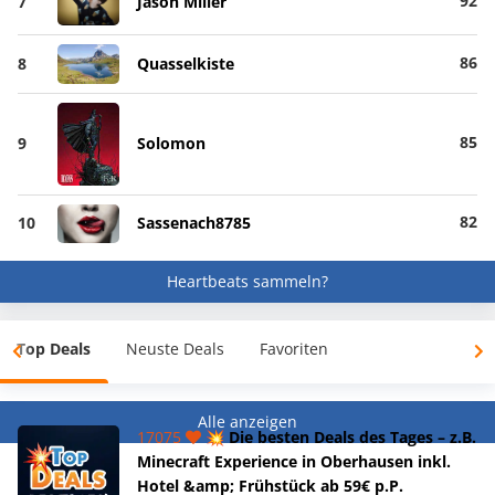
92
7
Jason Miller
86
8
Quasselkiste
85
9
Solomon
82
10
Sassenach8785
Heartbeats sammeln?
Top Deals
Neuste Deals
Favoriten
Alle anzeigen
17075
💥 Die besten Deals des Tages – z.B.
Minecraft Experience in Oberhausen inkl.
Hotel &amp; Frühstück ab 59€ p.P.