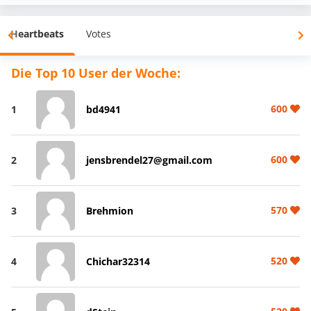
Heartbeats
Votes
Die Top 10 User der Woche:
600
1
bd4941
600
2
jensbrendel27@gmail.com
570
3
Brehmion
520
4
Chichar32314